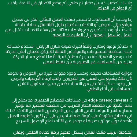
جلسات تحضير: غسيل خضار ثم طهي ثم وضع الأطباق في الثلاجة، راقب
أي ازدواج في الحركة.
إذا وجدت أن المسافات لا تسمح بمثلث العمل المثالي، فكر في تعديل
موقع جزئي للحوض أو الثلاجة باستخدام حلول ثابتة مثل عدادات قابلة
للسحب أو وحدات تخزين مع واجهات مائلة. مثل هذه التعديلات تقلل من
التنقل وتُسهل الوصول إلى الملتزمات اليومية.
4. نصائح نوعية وتجارب وفقاً لخبراء صيانة منازل الرياض، استخدم مساحة
تحت المنضدة للمنسوجات والمواد غير القابلة للانزلاق لضمان أمان الحركة.
تجنب وضع الأجهزة خلف جزيرة مطبخ كبيرة لأنها تقطع مسار الحركة
وتزيد من المسافات غير الضرورية بين نقاط العمل.
موازنة المسافات دقيقة، وتجنب وجود فجوات كبيرة بين الحوض والموقد
لأن ذلك يشجع على التنقل غير الضروري. راقب ارتداء الأرضيات واحرص
على وجود سلال التخلص من النفايات ضمن مدى المعقول لتقليل
المسافات في أثناء الطهي.
5. caveats وedge cases في مساحات المطابخ الصغيرة، قد تحتاج إلى
دمج الثلاجة في مخطط الجدار القريب من منطقة التحضير مع توفير
مسارٍ مباشر للموقد، لتلافي التناوب بين الحركة بين المناطق الثلاث. كذلك،
في مطابخ مفتوحة على غرفة طعام، احرص على أن تكون خطوط العمل
واضحة دون عوائق بصرية أو حواجز من الأثاث تمنع الوصول السريع.
الخلاصة: ترتيب مثلث العمل بشكل صحيح يرفع كفاءة الطهي ويقلل