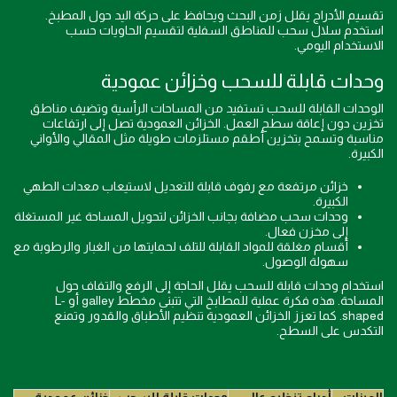
تقسيم الأدراج يقلل زمن البحث ويحافظ على حركة اليد حول المطبخ.
استخدم سلال سحب للمناطق السفلية لتقسيم الحاويات حسب
الاستخدام اليومي.
وحدات قابلة للسحب وخزائن عمودية
الوحدات القابلة للسحب تستفيد من المساحات الرأسية وتضيف مناطق
تخزين دون إعاقة سطح العمل. الخزائن العمودية تصل إلى ارتفاعات
مناسبة وتسمح بتخزين أطقم مستلزمات طويلة مثل المقالي والأواني
الكبيرة.
خزائن مرتفعة مع رفوف قابلة للتعديل لاستيعاب معدات الطهي
الكبيرة.
وحدات سحب مضافة بجانب الخزائن لتحويل المساحة غير المستغلة
إلى مخزن فعال.
أقسام مغلقة للمواد القابلة للتلف لحمايتها من الغبار والرطوبة مع
سهولة الوصول.
استخدام وحدات قابلة للسحب يقلل الحاجة إلى الرفع والتفاف حول
المساحة. هذه فكرة عملية للمطابخ التي تتبنى مخطط galley أو L-
shaped. كما تعزز الخزائن العمودية تنظيم الأطباق والقدور وتمنع
التكدس على السطح.