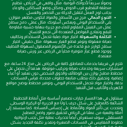
وصولاً سريعاً لأدواتك اليومية. مثال واقعي في الرياض: تنظيم
منطقة التقطيع قرب الحوض ومكان وضع السكاكين والوعاء
بجانب لوح العمل لتقليل الحركة بين التحضير والغسل.
التنوع الجمالي
: مزج بين الأسطح والمواد لتكوين مظهر متوازن
يلبي الاستخدام اليومي ويعكس أسلوبك. مثال عملي: دمج سطح
عمل من الفينيل المقاوم للماء مع جزيرة بنهاية خشبية مقاومة
للبقع وتفادي الفواصل المتعددة التي تجمع الاتساخ.
التكلفة والسهولة
: اختيار مواد صلبة تتحمل الاستخدام وتكاليف
صيانة معقولة وتوفر قطع الغيار بسهولة. مثال حقيقي: اختيار
سطح كوارتز مع قاعدة من الألمنيوم المصقول لسهولة التنظيف
ووجود قطع غيار متوفرة محلياً في الرياض عبر ورش صيانة
معتمدة.
نلتزم في فريقنا بخدمات للمناطق كافة في الرياض على مدار 24 ساعة، مع
استشارات سريعة وخدمات صيانة وتركيب موثوقة. هدفنا أن تحصل على
مخطط مطبخ يوازن بين الوظائف والذوق الشخصي دون تعقيد أو أعباء
إضافية. وتحقيق ذلك يتطلب متابعة خطوات محددة: قياس المساحات
بدقة، واختيار مواد تتحمل الاستخدام اليومي، وتوفير مخطط يوضح مواقع
الكهرباء والأنابيب قبل التنفيذ.
سنتناول في هذا المسار خيارات تصميم أساسية مثل أنماط التخطيط
الشائعة كالمطبخ على شكل حرف L وU مع الجزيرة أو الركيزة الوسطى،
ونتحدث عن تأثير المواد والأنماط على إحساس المساحة. كما سنستند إلى
أمثلة واقعية من عملنا في الرياض لتحقيق تصور واضح للمطبخ
المستقبلي. سوف نستعرض أيضاً تحذيرات عملية مثل تجنب ازدواجية
خطوط المقاييس في المساحات الصغيرة وتقدير تكلفة التجديد بشكل