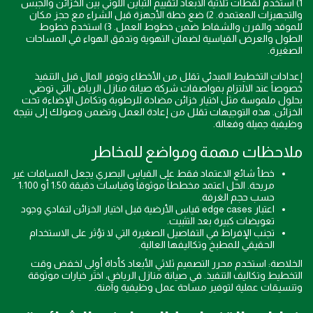
1) استخدم لقطات ثلاثية الأبعاد لتقييم التباين اللوني بين الخزائن والجبس
والتجهيزات المعتمدة. 2) ضع خطة الأجهزة قبل الشراء مع حجز مكان
للموقد والفرن والشفاط ضمن خطوط العمل. 3) استخدم خطوط
الطول والعرض القياسية لضمان التهوية وتدفق الهواء في المساحات
الصغيرة.
إعدادات التخطيط المبدئي تقلل من الأخطاء وتوفر المال قبل التنفيذ
خصوصاً عند الالتزام بمواصفات شركة صيانة منازل الرياض التي توصي
بحلول ملموسة مثل اختيار خزائن مضادة للرطوبة وتكامل الإضاءة تحت
الخزائن. هذه التوجيهات تقلل من إعادة العمل وتضمن وصولك إلى نتيجة
وظيفية جميلة وفعالة.
ملاحظات مهمة ومواضع للمخاطر
خطأ شائع الاعتماد فقط على القياس البصري يجعل المسافات غير
مريحة. الحل اعتمد مخططاً موثوقاً وقياسات دقيقة 1:50 أو 1:100
حسب حجم الغرفة.
اعتبار edge cases قياس الأرضية قبل اختيار الخزائن لتفادي وجود
تعويضات كبيرة بعد التثبيت.
تجنب الإفراط في التفاصيل الصغيرة التي لا تؤثر على الاستخدام
الحقيقي للمطبخ وتكاليفها العالية.
الخلاصة: استخدم محرر التصميم ثلاثي الأبعاد كأداة أولى لخفض وقت
التخطيط وتكاليف التنفيذ. في صيانة منازل الرياض، اختَر خيارات موثوقة
وتنسيقات عملية لتوفير مساحة عمل وظيفية وآمنة.