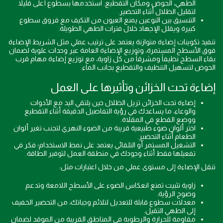
الطهي، الحوض ومكان التقطيع. استخدمها بسطوع أعلى قليلاً
لتقليل الظلال أثناء التحضير.
التنسيق بين النوعين يمنع العيون من التكيف مع فروق سطوع
كبيرة ويقلل الإجهاد خلال فترات الطهي الطويلة.
تنفيذ تكوينات إضاءة متوازنة يعتمد على ترتيب عملي مثل الشريط الإضاءة
فوق الأسطح المستمرة، وتوزيع الإضاءة العامة عبر وحدات علوية لضمان
بقاء السطح نظيفاً ومشرقاً من كل زاوية، مع توزيع إضاءة مهام قرب
الحوض لتسهيل التنظيف والتقطيع بجانب الماء.
إضاءة تحت الخزائن وتأثيرها على العمل
إضاءة تحت الخزائن تزيل الظلال حين يلتقي اليد مع الأدوات
والوعاء، ما يساعدك في رؤية التفاصيل الدقيقة أثناء التقطيع
ووضع القطع في المقلاة.
اختر ألوان ضوء طبيعية قريبة من الضوء النهري لتجنب تغير ألوان
الطعام أثناء التحضير.
التشغيل المستمر أو التلقائي يعتمد على نمط الاستخدام؛ فكر في
تفعيلها فقط أثناء وجودك في منطقة العمل لتوفير الطاقة.
تنقل الإضاءة إلى مستوى عملي من خلال اعتبارات مثل:
زاوية تثبيت تمنع انعكاس الضوء على الأسطح اللامعة وتدعم
وضوح الرؤية.
معدلات سطوع قابلة للتعديل لتلائم وجباتك، من التحضير الخفيف
إلى الطهي الثقيل.
مقاومة للحرارة والرطوبة في المناطق القريبة من الموقد لضمان