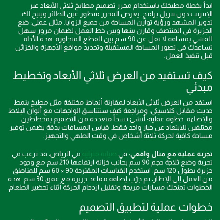
ابدأ بخطة مطبخك باستخدام محرر تصميم مطابخ ثلاثي الأبعاد عبر
الإنترنت دون تنزيل برامج. يعرض المحرر منظور عين الطائر ويتيح لك
تدوير المشهد ورؤية توازن المساحة من جميع الزوايا. مثال عملي: ضع
الجزيرة في المنتصف وقارن بينها وبين خط العمل لضمان مرور سهل
للمشي بمسافة لا تقل عن 90 سم بين القطع المتجاورة. هذه الأداة
تساعدك في تصور المساحة المستقبلة وتحديد مواقع الأجهزة والخزائن
قبل تنفيذ العمل.
كيف تستفيد من العرض ثلاثي الأبعاد وتخطيط
مبدئي
استفد من العرض ثلاثي الأبعاد لمقارنة أنماط مختلفة مثل مطبخ بنمط
حديث مقابل كلاسيكي، ومراجعة كيف ستتناسق الواجهات مع ألوان البلاط
والإضاءة. خطوة عملية: أنشئ نسخاً متعددة من التصميم بمخططين
مختلفين للابتعاد عن خيار واحد فقط. قياس المسافات بدقة يضمن توفير
مساحة كافية لحركة ثلاثة أشخاص في وقت الطهي والتجهيز.
تجربة عملية مع مثال واقعي
: في
صيانة منزلية
في الرياض، قد ترغب في
تجربة وضع ثلاجة حجم 90 سم بجانب خزانة ارتفاعها 210 سم مع وجود
جزيرة بطول 120 سم. استخدم القياسات المقترحة 90 × 60 سم للمناطق
من العمل إلى الإطار، ثم جرّب إضافة مقاعد جزيرة مع عمق 30 سم. هذه
الخطوات تمنحك مسارات مريحة وتقليل ازدحام الحركة أثناء تحضير الطعام.
خطوات عملية لتطبيق التصميم