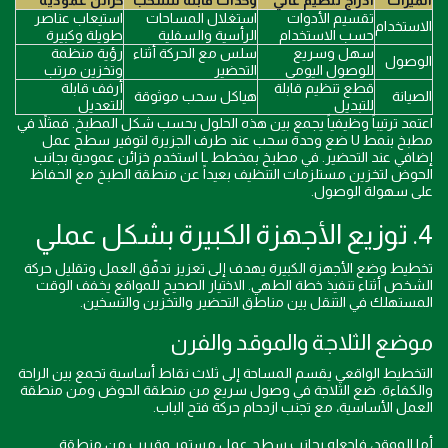
الميزات
أدراج تنظيم عالي
وحدات قابلة للسحب
خزائن عمودية
تقسيم الأدوات
استغلال المساحات
استيعاب عناصر
الاستخدام
حسب الاستخدام
الرأسية والسفلية
طويلة وكبيرة
سهل وسريع
سلس مع الحركة أثناء
رؤية منظمة
الوصول
للوصول اليومي
التحضير
وتخزين مرتب
قطع تنظيم قابلة
أرفف قابلة
الصيانة
هياكل سحب موثوقة
للتبديل
للتعديل
اعتمد ترتيباً وظيفياً يجمع بين هذه الحلول بحسب شكل المطبخ. فمثلاً في
مطبخ بنمط U ضع وحدة سحب عند طرف الجزيرة لتوفير سطح عمل
إضافي عند التحضير. في مطبخ بمخطط L استخدم خزائن عمودية بجانب
الحوض لتخزين مستلزمات التنظيف بعيداً عن منطقة الطبخ مع الحفاظ
على سهولة الوصول.
4. توزيع الأجهزة الكبيرة بشكل عملي
تخطيط وضع الأجهزة الكبيرة يهدف إلى تعزيز تدفّق العمل وتقليل حركة
الشخص أثناء تنفيذ خطة الطهي. الاختيار الصحيح للمواقع يخفف الوقت
المستهلك في التنقل بين مناطق التحضير والتخزين والتسخين.
موضع الثلاجة والموقد والفرن
التخطيط الواقعي يقسم المساحة إلى ثلاث نقاط أساسية تجمع بين الراحة
والكفاءة. ضع الثلاجة في وصول سريع من منطقة الحوض ومن منطقة
العمل الأساسية، مع تجنب ازدحام حركة فتح الباب.
أما الموقد، فاجعله بجانب سطح عمل مستمر وقريب من منطقة