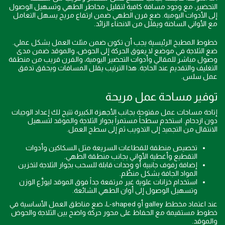
التحضير، مع وجود مسافة كافية لتقليل مخاطر الطهي وتسهيل الوصول
إلى الأدوات اليومية. ضع فرن الطهي ضمن ارتفاع مريح يسهل التعامل
مع الأواني الساخنة ويقلل من الانحناء الزائد.
خطوط المطبخ الرئيسية يجب أن تكون ضمن مثلث العمل بشكل عملي.
ضع الثلاجة في موضع لا يعوق الحركة إلى الحوض، والموقد ضمن مدى
وصول مباشر للمقالي وأدوات التحضير اليومية، والفرن قريب من منطقة
التغليف والتقديم عند الحاجة. هذا الترتيب يقلل المسافات ويحقق تدفق
عمل سلس.
توفير مساحة عمل مريحة
إتاحة مساحات عمل مفتوحة بجانب الأجهزة الكبيرة تتيح لك إعداد الوجبات
دون ازدحام. استخدم سطحاً مستمراً بجوار الثلاجة والموقد لتسهيل
الانتقال من التجميد إلى التذويب ثم إلى سطح العمل.
تخصيص منطقة للقطاعات السريعة مثل السكاكين وأدوات
التقطيع وأغطية الأواني بجانب منطقة الطهي.
إضافة رفوف جانبية أو وحدات قابلة للسحب بجوار الثلاجة لتخزين
المواد الجافة بشكل منظّم.
استخدام خزانات علوية غير مرتفعة جداً فوق الموقد ليوزَّع الوزن
وتسهيل الوصول إلى أوان الطهي الشائعة.
عند اعتماد مخطط galley أو L-shaped، ضع مناطق العمل الأساسية في
خطوط مستقيمة مع الحفاظ على محور حركة واضح بين الثلاجة والحوض
والموقد.