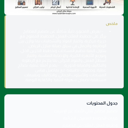
ملخص
- يعرض المحتوى دليلاً شاملاً عن تصميم المطابخ
يركّز على تخطيط المثلث العمل، التخطيط المفتوح مع
جزيرة مركزية، واختيار المواد والتشطيبات بما يوازن بين
الوظيفة والجمال في سياق صيانة منازل الرياض. -
يتناول كيفية تنظيم المساحات وتخطيط التخزين الذكي،
وتوزيع الأجهزة الكبيرة، والإضاءة المناسبة، واختيار
أسطح العمل والمواد الخزائن بما يتلاءم مع الرطوبة
والتكاليف والصيانة الدورية. - يقدم أمثلة عملية، نصائح
عملية، وخطوات تطبيقية مع تفاصيل قياس
المساحات، والأسلوب الجمالي، والتكاليف، وتقييمات
مستقبلية لضمان سهولة التنفيذ والكفاءة اليومية.
جدول المحتويات
تصميم مطابخ ثلاثي الأبعاد عبر الإنترنت
خيارات التخطيط المطبخي الشائعة
وظيفة العمل المثلث في التصميم