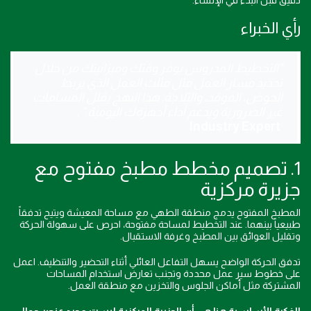
دقيق قبل البدء في الإنشاء.
رأي الخبراء
"التخطيط المدروس يوفر وقتك وميزانيتك من خلال
تحديد مسار العمل مثل مثلث العمل الذي يربط
الحوض، الموقد، والثلاجة. هذا النهج يقلل المسافات
غير الضرورية ويدعم أداء أجهزةك اليومية."
,
Industry Expert
1. تصميم مخطط مطبخ مفتوح مع
جزيرة مركزية
المطبخ المفتوح يدمج منطقة الطهي مع مساحة المعيشة ويتيح تدفقاً
طبيعياً بينهما. عند التخطيط لمساحة مفتوحة، احرص على سهولة الحركة
وتقليل العوائق بين المطبخ وغرفة الاستقبال.
تدفق الحركة الواضح يسهل التفاعل العائلي أثناء التحضير والتنظيف. اعمل
على خطوط سير عمل محددة وتجنب تعارض استخدام المساحات
المشتركة مثل أماكن الجلوس والتخزين مع منطقة العمل.