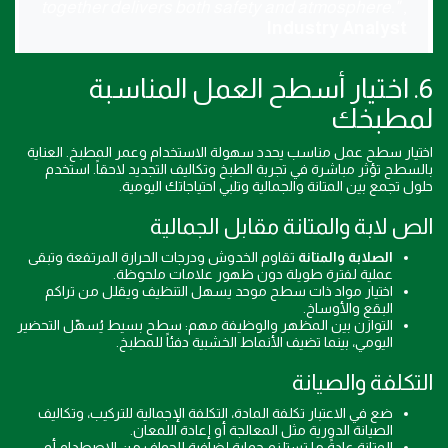
together delivers both safety and atmosphere."
,
Industry Analyst
6. اختيار أسطح العمل المناسبة
لمطبخك
اختيار سطح عمل مناسب يحدد سهولة الاستخدام وعمر المطبخ. العناية
بالسطح تؤثر مباشرة في تجربة الطبخ وتكاليف التجديد لاحقاً. استخدم
حلول تجمع بين المتانة والجمالية وتلبي احتياجاتك اليومية.
الص لابة والمتانة مقابل الجمالية
الصلابة والمتانة
تقاوم الخدوش ودرجات الحرارة المرتفعة وتبقى
عملية لفترة طويلة دون ظهور علامات ملحوظة.
اختيار مواد ذات سطح موحد يسهل التنظيف ويقلل من تراكم
البقع والأوساخ.
التوازن بين المظهر والوظيفة مهم: سطح بسيط يُسهّل التحضير
اليومي، بينما تضيف الأنماط الخشبية دفئاً للمطبخ.
التكلفة والصيانة
ضع في الاعتبار تكلفة المادة، التكلفة الإجمالية للتركيب، وتكاليف
الصيانة الدورية مثل المعالجة أو إعادة اللمعان.
المتانة عادةً ما تستلزم حماية إضافية للحواف من الاصطدام أو