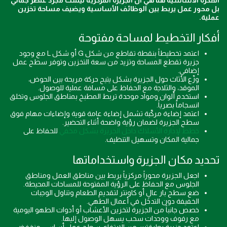
الفكرة الأساسية هنا هي أن الجزيرة المركزية ليست مجرد عنصر جمالي
بل محور عمل يربط بين الوظائف الأساسية ويضيف مساحة تخزين
عملية.
أفكار التخطيط لمساحة مفتوحة
اعتمد تخطيطاً بنقطة تقاطع من شكل G أو شكل L مع وجود
جزيرة تقطع المساحة وتزيد من سعة التخزين وتوفر سطح عمل
إضافي.
وزّع الأثاث حول الجزيرة بشكل يتيح حركة مريحة بين الحوض،
الموقد، والثلاجة مع الحفاظ على مسافة عملية للوصول.
استخدم ألوان ومواد موحدة تربط المطبخ بمناطق الجلوس وتخلق
انسجاماً بصرياً.
اعتمد إضاءة مركّبة تشمل إضاءة عامة قوية وإضاءات مهام فوق
سطح الجزيرة لضمان رؤية واضحة أثناء التحضير.
خطط لإدارة الأسلاك داخل الجزيرة بشكل مخفي
للحفاظ على
جمالية المكان وتسهيل التنظيف.
تحديد مكان الجزيرة واستخداماتها
اجعل الجزيرة محوراً مركزياً يربط بين مناطق العمل ومناطق
الجلوس مع الحفاظ على الرؤية المفتوحة للمساحات المحيطة.
ضع سطح بار عالٍ أو كاونتر لتقديم الطعام وتناول الوجبات
الخفيفة دون التدخل في أعمال الطهي.
خصص جانباً من الجزيرة لتخزين الأعشاب أو أدوات الطهو اليومية
مع رفوف ووحدات سحب يسهل الوصول إليها.