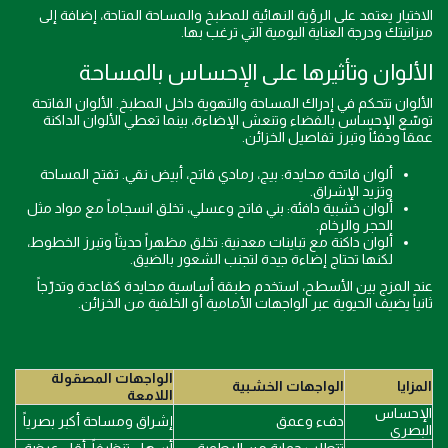
الاختيار يعتمد على الرؤية النهائية للمطبخ والمساحة المتاحة، إضافة إلى
ميزانيتك ودرجة العناية اليومية التي ترغب بها.
الألوان وتأثيرها على الإحساس بالمساحة
الألوان تتحكم في إدراك المساحة والتهوية داخل المطبخ. الألوان الفاتحة
توسّع الإحساس بالفضاء وتنعش الإضاءة، بينما تعطي الألوان الداكنة
عمقاً ودفئاً وتبرز تفاصيل الخزائن.
ألوان فاتحة محايدة: بيج، رمادي فاتح، أبيض نقي. تفتح المساحة
وتزيد الإشراق.
ألوان خشبية دافئة: بني فاتح وعسلي، تخلق انسجاماً مع مواد مثل
الحجر والرخام.
ألوان داكنة مع تباينات معدنية: تخلق مظهراً حديثاً وتبرز الخطوط،
لكنها تحتاج إضاءة جيدة لتجنب الشعور بالضيق.
عند المزج بين الأسطح، استخدم طبقة أساسية محايدة كقاعدة وتدرّجاً
ثانياً يضيف الحيوية عبر الواجهات الأمامية أو الخلفية من الخزائن.
الواجهات المصقولة
المزايا
الواجهات الخشبية
اللامعة
الإحساس
دفء وعمق
إشراق ومساحة أكبر بصرياً
البصري