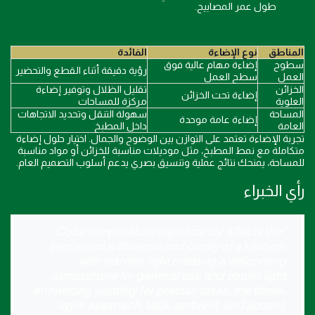
طول عمر المصابيح.
المناطق
نوع الإضاءة
الفائدة
سطوح
إضاءة مهام عالية فوق
رؤية دقيقة أثناء القطع والتحضير
العمل
سطح العمل
الخزائن
تقليل الظلال وتوفير إضاءة
إضاءة تحت الخزائن
العلوية
مركزة للمساحات
المساحة
سهولة التنقل وتحديد الاتجاهات
إضاءة عامة موحدة
العامة
داخل المطبخ
تجربة الإضاءة تعتمد على التوازن بين الوضوح والجمال. اختيار حلول إضاءة
متكاملة مع نمط المطبخ، مثل موديلات مناسبة للخزائن أو مواد مناسبة
للمساحة، يمنحك نتائج عملية وتنسيق بصري يدعم أسلوب التصميم العام.
رأي الخبراء
"Color temperature significantly affects the
perceived ambiance and clarity of a kitchen,
with warmer light creating a welcoming
atmosphere for general use and cooler light
enhancing visibility for precise tasks; the three-
layer approach, task, ambient, and accent,