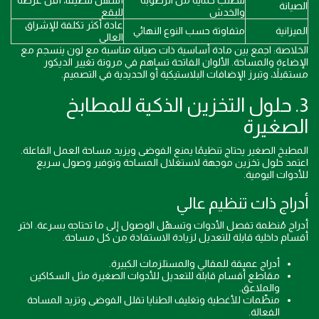
تتطلب حماية من الرطوبة
أسهل تنظيفاً، أقل عرضة
الصيانة
والخدش
للبقع
عادة أكثر تكلفة للإشراق
الميزانية
متفاوتة حسب النوع النهائي
العالي
الخلاصة: اجمع بين مادة أساسية ذات صيانة مناسبة مع لون ينسجم مع
الإضاءة والمساحة. الألوان الفاتحة تساهم في مرونة تغيير الديكور
مستقبلاً، وتبرز الإضافات البلاستيكية أو الحديدية في التصميم.
3. حلول التخزين الذكية للمطابخ
الصغيرة
المطبخ الصغير يحتاج تنظيمًا يمنع الفوضى ويزيد مساحة العمل الفاعلة.
اعتمد حلول تخزين موجهة لاستغلال المساحة وتوفير وصول سريع
للأدوات اليومية.
أدراج ذات تنظيم عالي
أدراج مُنظمة تفصل الأدوات وتسهّل الوصول إلى ما تحتاجه بسرعة. اختر
أقسام داخلية قابلة للتعديل لزيادة الاستفادة من كل مساحة.
أدراج عميقة للمقالي والمستلزمات الكبيرة.
مقاطع أقسام قابلة للتعديل للأدوات الصغيرة مثل السكاكين
والملاعق.
منظّمات للأغطية وتغليف الطنايا تقلل الفوضى وتزيد المساحة
الفعالة.