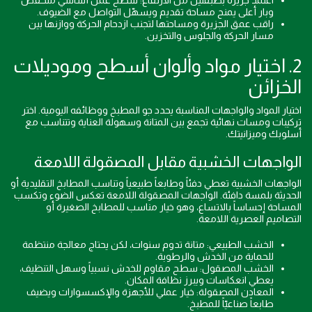
اعتمد جزيرة بطبقتين من الارتفاع: سطح عمل أساسي منخفض
وبار أعلى يمنح مساحة تقديم ويسهّل التواصل مع الضيوف.
راقب عمق الجزيرة ومساحتها لتجنب ازدحام الحركة ووازنها بين
مسار الحركة والجلوس والتخزين.
2. اختيار مواد وألوان أسطح وموديلات
الخزائن
اختيار المواد والواجهات المناسبة يحدد جو المطبخ ووظائفه اليومية. اختر
تركيبات ومسات نهائية تجمع بين المتانة وسهولة العناية وتتناسب مع
أسلوبك وميزانيتك.
الواجهات الخشبية مقابل المصقولة اللامعة
الواجهات الخشبية تعطي دفئاً وطابعاً طبيعياً وتناسب المطابخ التقليدية أو
الحديثة بلمسة دافئة. الواجهات المصقولة اللامعة تعكس الضوء وتكسب
المساحة إحساساً بالاتساع، وهو خيار مناسب للمطابخ الصغيرة أو
التصاميم العصرية اللامعة.
الخشب الطبيعي: متانة تدوم سنوات، لكن يحتاج معالجة منتظمة
للحماية من الخدش والرطوبة.
الخشب المصقول: سطح مقاوم للخدش نسبياً وسهل التنظيف،
يعطي انعكاسات ويبرز نظافة المكان.
المعادن المصقولة: خيار عملي للأجهزة والإكسسوارات ويضيف
طابعاً صناعيّاً للمطبخ.