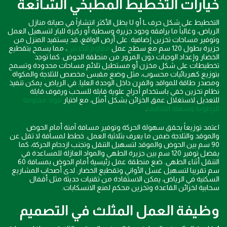
خيارات التخطيط المطبخي الشائعة
التخطيط على شكل حرف L أو U يظل الأكثر انتشاراً في صيانة منازل
الرياض، وغالباً ما يرافقه وجود جزيرة وسطية أو ركيزة للبار لتسهيل العمل
وتوفير مساحات تخزين إضافية. على أرض الواقع، قد يستفيد المنزل من
جزيرة بطول 120 سم مع سطح عمل
مقاوم للخدش
، مما يسمح بتقطيع
الخضار وإعداد الوجبات دون المرور من منطقة الحوض. كما توجد
تخطيطات على شكل مخزن أو مستطيل تلائم مساحات محدودة وتسمح
بتوزيع كهربائيات محسوب، مثل وضع مقبس مخصص للثلاجة والمكواة
ومصدر طاقة للمواقد والفرن داخل الوحدة العليا. في الرياض، يمكن تنفيذ
نظام تخزين خفي باستخدام أدراج علوية قابلة للسحب ورفوف قابلة
للتعديل لاستغلال عمق الخزائن بشكل أمثل، مع اختيار
مواد مقاومة
للرطوبة وسهلة التنظيف
.
اعتمد توزيعاً يحقق سهولة الحركة وتوفير مسافة آمنة أمام الحوض
والموقد والثلاجة ضمن ما يعرف بثلاثية العمل. خطط لمسافة لا تقل عن
90 سم بين الحوض والموقد لتسهيل التنقل وتجنب ازدحام الحركة، كما
يفضل توفير 120 سم بين جزيرة الطهي والمواد العازلة للمساعدة في
التنقل أثناء الطهي. ضع منطقة عمل رئيسية أمام الحوض بمسافة 60
سم تقريبا لتسهيل غسل الأواني وتقطيع الخضار. لدى أصحاب المشاريع
السكنية في الرياض، يمكن الاستفادة من تقنيات حديثة مثل أقفال
سحابية لخزائن القاعدة وتخزين محكم لمنع الانسكابات.
وظيفة العمل المثلث في التصميم