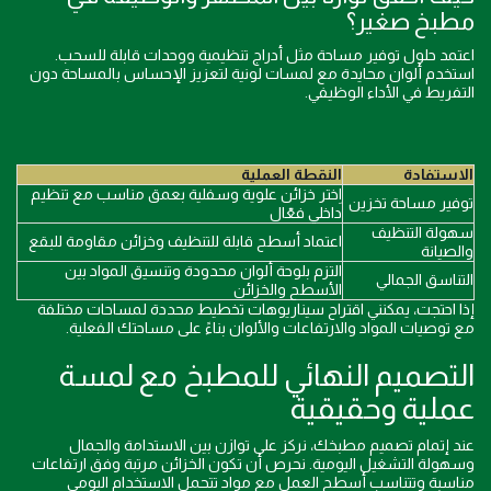
مطبخ صغير؟
اعتمد حلول توفير مساحة مثل أدراج تنظيمية ووحدات قابلة للسحب.
استخدم ألوان محايدة مع لمسات لونية لتعزيز الإحساس بالمساحة دون
التفريط في الأداء الوظيفي.
الاستفادة
النقطة العملية
اِختر خزائن علوية وسفلية بعمق مناسب مع تنظيم
توفير مساحة تخزين
داخلي فعّال
سهولة التنظيف
اعتماد أسطح قابلة للتنظيف وخزائن مقاومة للبقع
والصيانة
التزم بلوحة ألوان محدودة وتنسيق المواد بين
التناسق الجمالي
الأسطح والخزائن
إذا احتجت، يمكنني اقتراح سيناريوهات تخطيط محددة لمساحات مختلفة
مع توصيات المواد والارتفاعات والألوان بناءً على مساحتك الفعلية.
التصميم النهائي للمطبخ مع لمسة
عملية وحقيقية
عند إتمام تصميم مطبخك، نركز على توازن بين الاستدامة والجمال
وسهولة التشغيل اليومية. نحرص أن تكون الخزائن مرتبة وفق ارتفاعات
مناسبة وتتناسب أسطح العمل مع مواد تتحمل الاستخدام اليومي