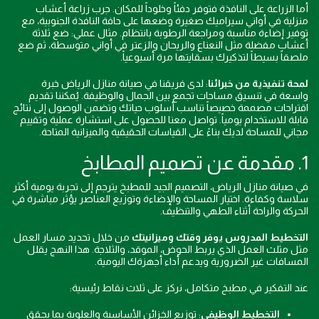
أما الزراعة على النافذة فتوفر دفئاً وخلوداً للمكان. جرب زراعة أعشاب
منزلية في أواني سيراميك صغيرة وضعها على حافة النافذة الجنوبية، مع
توفير إضاءة مناسبة ومراجعة الرطوبة بانتظام. مثال عملي: ضع ثلاثة
أعشاب مفضلة مثل النعناع والريحان والزعتر في أواني متوسطة، ثم ضع
ملصقاً بسيطاً لتذكيرك بسقايتها مرة أسبوعياً.
لمحة تنفيذية من خبرائنا
: لدى فريقنا في صيانة منازل الرياض خبرة
واسعة في تنسيق مساحات تجمع بين الجمال والوظيفة. يُمكننا تقديم
اقتراحات مصممة خصيصاً تناسب أسلوب حياتك وتضمن الوصول إلى نتائج
قابلة للاستخدام يومياً. تواصل معنا للحصول على استشارة عملية وتقييم
مجاني للمساحة لديك بناءً على القياسات الحقيقية والميزانية المتاحة.
1. مقدمة عن تصميم المطابخ
في صيانة منازل الرياض، التصميم الجيد للمطبخ يترجم إلى تجربة يومية أكثر
سلاسة وكفاءة. اختيار المساحة والإضاءة وتوزيع العناصر يؤثر مباشرة في
الحركة والراحة أثناء الطهي والتنظيف.
التخطيط المدروس يوفر وقتك وميزانيتك
من خلال تحديد مسار العمل
مثل مثلث العمل الذي يربط الحوض، الموقد، والثلاجة. هذا النهج يقلل
المسافات غير الضرورية ويدعم أداء أجهزةك اليومية.
عند التفكير في مطبخ متكامل، نركز على ثلاث نقاط رئيسية:
التخطيط الوظيفي
: توزيع الخزائن الأساسية والعلوية بما يحقق