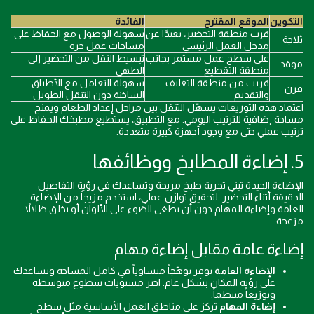
التكوين
الموقع المقترح
الفائدة
قرب منطقة التحضير، بعيدًا عن
سهولة الوصول مع الحفاظ على
ثلاجة
مدخل العمل الرئيسي
مساحات عمل حرة
على سطح عمل مستمر بجانب
تبسيط النقل من التحضير إلى
موقد
منطقة التقطيع
الطهي
قريب من منطقة التغليف
سهولة التعامل مع الأطباق
فرن
والتقديم
الساخنة دون التنقل الطويل
اعتماد هذه التوزيعات يسهّل التنقل بين مراحل إعداد الطعام ويمنح
مساحة إضافية للترتيب اليومي. مع التطبيق، يستطيع مطبخك الحفاظ على
ترتيب عملي حتى مع وجود أجهزة كبيرة متعددة.
5. إضاءة المطابخ ووظائفها
الإضاءة الجيدة تبني تجربة طبخ مريحة وتساعدك في رؤية التفاصيل
الدقيقة أثناء التحضير. لتحقيق توازن عملي، استخدم مزيجاً من الإضاءة
العامة وإضاءة المهام دون أن يطغى الضوء على الألوان أو يخلق ظلالاً
مزعجة.
إضاءة عامة مقابل إضاءة مهام
الإضاءة العامة
توفر توهّجاً متساوياً في كامل المساحة وتساعدك
على رؤية المكان بشكل عام. اختر مستويات سطوع متوسطة
وتوزيعاً منتظماً.
إضاءة المهام
تركز على مناطق العمل الأساسية مثل سطح