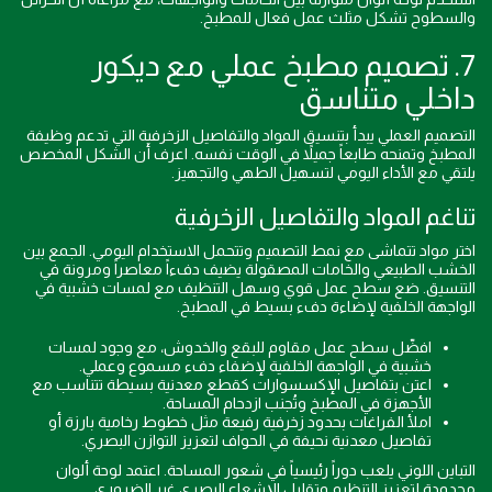
والسطوح تشكل مثلث عمل فعال للمطبخ.
7. تصميم مطبخ عملي مع ديكور
داخلي متناسق
التصميم العملي يبدأ بتنسيق المواد والتفاصيل الزخرفية التي تدعم وظيفة
المطبخ وتمنحه طابعاً جميلاً في الوقت نفسه. اعرف أن الشكل المخصص
يلتقي مع الأداء اليومي لتسهيل الطهي والتجهيز.
تناغم المواد والتفاصيل الزخرفية
اختر مواد تتماشى مع نمط التصميم وتتحمل الاستخدام اليومي. الجمع بين
الخشب الطبيعي والخامات المصقولة يضيف دفءاً معاصراً ومرونة في
التنسيق. ضع سطح عمل قوي وسهل التنظيف مع لمسات خشبية في
الواجهة الخلفية لإضاءة دفء بسيط في المطبخ.
افضّل سطح عمل مقاوم للبقع والخدوش، مع وجود لمسات
خشبية في الواجهة الخلفية لإضفاء دفء مسموع وعملي.
اعتن بتفاصيل الإكسسوارات كقطع معدنية بسيطة تتناسب مع
الأجهزة في المطبخ وتُجنب ازدحام المساحة.
املأ الفراغات بحدود زخرفية رفيعة مثل خطوط رخامية بارزة أو
تفاصيل معدنية نحيفة في الحواف لتعزيز التوازن البصري.
التباين اللوني يلعب دوراً رئيسياً في شعور المساحة. اعتمد لوحة ألوان
محدودة لتعزيز التنظيم وتقليل الإشعاع البصري غير الضروري.