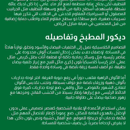
التنظيف لكن يحتاج عناية منتظمة لمنع آثار ماء. عامي: إذا كان لديك عائلة
نشطة، فاستهدف أسطح خالية من البقع وسهلة التنظيف مثل الجرانيت
المصقول أو السيراميك المقاوم للخدش. في الحالات التي تتكرر فيها
تسريبات صغيرة، ضع سطحًا ذو سطح مقاوم للماء واطلب حماية إضافية
من قبل المختصين في صيانة منازل الرياض.
ديكور المطبخ وتفاصيله
التصاميم الكلاسيكية تميل إلى الخلفيات البيضاء والأسود وتخلق توازناً هادئاً
في المساحة. لإضفاء دفء، يمكن إدخال لمسات ألوان محدودة على
عناصر رئيسية مثل وسائد رمادية داكنة أو قطعة أثاث بظل كريمي. مثال
عملي: اختَر كرسياً كلاسيكياً بلون رُكري مائل للبيج مع إبراز خلفية بيضاء
نظيفة، ثم أضف لمسة زرقة نابضة في وسادة واحدة فقط.
أما الألوان الزاهية فتلعب دوراً في رفع حيوية الغرفة. اختر لوحة جداريات
بألوان ذهبية وزرقاء نابضة مع حواف بسيطة، وتجنب تكديس الألوان
لتفادي الشعور بالفوضى. مثال واقعي: ضع لوحة جداريات كبيرة فوق
الحائط الرئيسي مع إبرازها بإطار بسيط من الخشب الفاتح، ومزجها مع
زهور صناعية بيضاء على طاولة جانبية.
يمكن استخدام الأعمدة الإعلانية الشخصية كعنصر تصميمي عملي بدون
الإخلال بالهدوء العامة للمكان. ضع عموداً كإطار للاتصال المهم مثل
قائمة خدمات أو خريطة للموقع، مع أقفال خشبية ونص بلون داكن. هذا
لا يفرض ازدحاماً بصرياً، بل يضيف شخصية للمساحة.