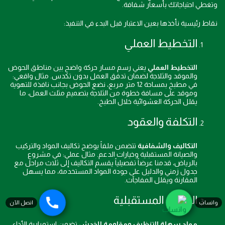
وتغطي احتياجاتك بأسعار شفافة.
نقاط رئيسية نأخذها بعين الاعتبار قبل البدء في التنفيذ:
التخطيط العملي
التخطيط العملي
يعني رسم مسار حركة واضح بين مناطق الحوض
والموقد والثلاجة لضمان تدفق العمل بدون تكدس. مثال واقعي:
في مطبخ بمساحة 12 متر مربع، نضع الحوض بجانب نافذة للتهوية
وموقد على مسافة خطوة من الثلاجة بتصميم مثلث العمل، ما
يقلل الحركة العشوائية خلال الطبخ.
التكلفة والعقود
التكاليف والشفافية
تتضمن ملفاً يوضح تكاليف المواد والتركيب
والصيانة المستقبلية وخيارات الدعم. مثال عملي: في مشروع
بالرياض، قدمنا عرضاً تفصيلياً يقسم التكاليف إلى ثلاث مراحل مع
جدول زمني والدليل على جودة المواد المستخدمة، مما يسهل
المقارنة ويقلل المفاجآت.
الصيانة المستقبلية
واتساب
اتصل الآن
مواد سهلة التنظيف ومقاومة للخدش
تضمن استمرارية الأداء