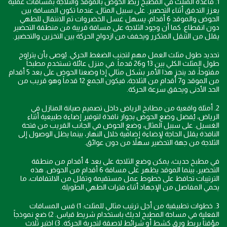
1. قاعدة المثلث في المطبخ ربط الحوض بالموقد والثلاجة بمسافات عملية
يعزز التدفق أثناء التحضير. على سبيل المثال، عندما تكون المسافة بين
الحوض والموقد 6 أقدام، يسهل غسل الخضروات ثم الانتقال للطهي
دون انقطاع. كما أن وجود الثلاجة على مسافة قريبة من منطقة التحضير
يقلل من التنقل المتكرر ويخفف من ازدواج الحركة بين التخزين والتحضير.
تحديد طول مثلث العمل مهم لتجنب الضغط الحركي. يُوصى بأن يتراوح
طول المثلث الكلي بين 13 و26 قدماً. في منزل عائلة تستخدم مطبخاً
مفتوحاً، قد ينجز هذا الأمر بشكل مثالي إذا وضعنا الحوض على بعد 5 أقدام
من الموقد و7 أقدام من الثلاجة، فيكون الجمع 12 قدماً وهو قريب من
الحد الأدنى ويحقق سرعة الحركة.
2. أمثلة واقعية من مطابخ الرياض داخل تصميم صيانة المنازل في
الرياض، يُفضل وضع الحوض بجوار نافذة لتوفير إضاءة طبيعية أثناء
الغسيل. على سبيل المثال، وضع الحوض في الجانب القريب من فتحة
النافذة يقلل الحاجة لإضاءة إضافية خلال النهار، بينما يظل الوصول إلى
الثلاجة من جهة التحضير سهلاً من دون عوائق.
في مطبخ حديث، يمكن وضع الثلاجة على بعد 4 أقدام من منطقة
التحضير، بينما الموقد يظهر على مسافة 6 أقدام من الحوض. هذه
الترتيبات تحافظ على خطوط عمل مستقيمة وتقلل من الالتفافات، ما
يحمي المفاصل من الإجهاد أثناء فترات الطهي الطويلة.
3. خطوات تطبيقية من أجل ترتيب مثالي للمثلث: 1) قس المسافات
الفعلية في مساحة المطبخ لديك باستخدام شريط قياس. 2) ضع نموذجاً
مؤقتاً بربط ورق كشط أو شرائط لاصقة لتجربة الحركة. 3) اختبر ثلاث