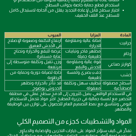
استخدام قطع حماية خاصة بجوانب السطح.
اختيار سطح قابل لإعادة التجديد يقلل من الحاجة لاستبدال كامل
للسطح عند التلف الخفيف.
المادة
المزايا
العيوب
متانة عالية ومقاومة
ارتفاع التكلفة وصعوبة الإصلاح
جرانيت
للحرارة
في الخدش العميق
مظهر فاخر وتباينات
عرضة للبقع والحرارة وتحتاج
رخام
طبيعية جميلة
عناية مستمرة
قوة عالية ومقاومة
وزن ثقيل وتكلفة متوسطة إلى
كوارتز صناعي
للخدش والبقع
مرتفعة
دفء بصري ولمسة
حاجة لصيانة دورية وحماية من
خشب
طبيعية
الرطوبة
أسطح مصقولة
تنظيف سهل وتكلفة
قد تتأثر بالحرارة وتظهر
اصطناعية
معقولة
الخدوش بوضوح
في الاستخدام الواقعي، يميل كثيرون إلى الدمج سطح عملي في منطقة
التحضير مع لمسة جمالية في جزيرة المطبخ. اختَر مواد تتحمل الاستخدام
اليومي وتتناسق مع نمط التصميم العام للحصول على توازن بين الوظيفة
والمظهر.
المواد والتشطيبات كجزء من التصميم الكلي
تفكّر في كيف ستؤثر المواد على خيارات التخزين والإضاءة والديكور.
استخدم لوحة ألوان متوازنة بين الخامات والواجهات، مع مراعاة أن الخزائن