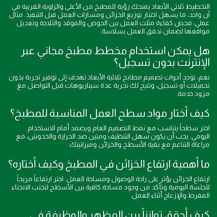
التخطيط ثلاثي الأبعاد يمنحك رؤية للمطبخ من الأعلى والزاوية القريبة في
آن واحد، ما يسهل اختبار توزيع الخزائن ومسارات العمل قبل التنفيذ. مثال
عملي: فحص كفاءة مثلث العمل بين الحوض والموقد والثلاجة وتعديل
مواقعها لضمان تدفق العمل بسلاسة.
هل يمكن استخدام مخطط مطبخ مجاني عبر
الإنترنت بدون تسجيل؟
نعم، توجد أدوات تصميم مطابخ ثلاثية الأبعاد تهدف إلى توفير تجربة بدون
تحميلات أو تسجيل، وتتيح لك تجربة عدة سيناريوهات قبل التواصل مع
مزود خدمة.
كيف أختار مواد سطح العمل المناسبة للمطبخ؟
اختر سطحاً يتناسب مع نمط التصميم العام ويصمد أمام الاستخدام
اليومي. يجب أن يكون سهل التنظيف ومتين ضد الحرارة والخدوش، مع
مراعاة التناغم مع بقية الأسطح والخزائن وميزانيتك.
ما أهمية ارتفاع الخزائن في المطبخ وكيف أختاره؟
ارتفاع الخزائن يؤثر على راحة الوصول ومساحة العمل. اختر ارتفاعاً مريحاً
للجلسة اليومية وتأكد من وجود مساحة كافية بين الأسطح لتجنب الانحناء
المفرط والإزعاج أثناء العمل.
كيف أحقق توازناً بين المظهر والوظيفة في