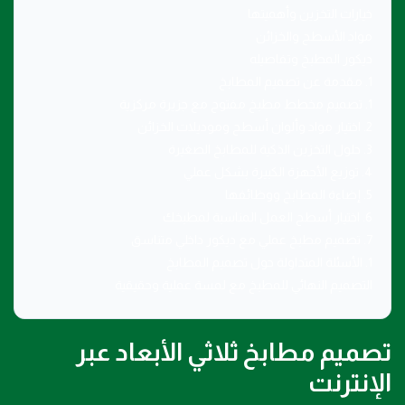
خيارات التخزين وأهميتها
مواد الأسطح والخزائن
ديكور المطبخ وتفاصيله
1. مقدمة عن تصميم المطابخ
1. تصميم مخطط مطبخ مفتوح مع جزيرة مركزية
2. اختيار مواد وألوان أسطح وموديلات الخزائن
3. حلول التخزين الذكية للمطابخ الصغيرة
4. توزيع الأجهزة الكبيرة بشكل عملي
5. إضاءة المطابخ ووظائفها
6. اختيار أسطح العمل المناسبة لمطبخك
7. تصميم مطبخ عملي مع ديكور داخلي متناسق
1. الأسئلة المتداولة حول تصميم المطابخ
التصميم النهائي للمطبخ مع لمسة عملية وحقيقية
تصميم مطابخ ثلاثي الأبعاد عبر
الإنترنت