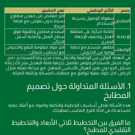
عنصر
التأثير الوظيفي
نُهج التطبيق
اختر مقابض من معدن مطاوع
سهولة الوصول وسرعة
المقابض
بسيط بدون نقوش مع قبضة
الاستخدام
مريحة
إضاءة مركزة على منطقة
استخدم مصابيح وظيفية فوق
الإضاءة
العمل وتخفيف الإجهاد
سطح العمل وأضاءة أسفل
البصري
الخزائن
مظهر منسجم مع حماية
اختر مواد مقاومة للبقع والخدوش
الواجهات
يومية من الخدوش
مع تشطيب متماثل
في النهاية، التوازن بين الوظيفة والجمال يحدد مدى رضا المستخدم. دمج
مواد تتحمل الاستخدام وتوفير تفاصيل زخرفية قابلة للتعديل يتيح لك إعادة
تشكيل الجو دون تغيير الهيكل الأساسي للمطبخ. مع مراعاة صيانة منازل
الرياض، اختر حلولاً عملية تتوافق مع متطلبات المساحة وتكلفة الصيانة.
1. الأسئلة المتداولة حول تصميم
المطابخ
هذه الأسئلة تغطي أساسيات التخطيط والتكلفة والمواد مع أمثلة عملية
لمساعدتك في اتخاذ القرار المناسب لمطبخك.
ما الفرق بين التخطيط ثلاثي الأبعاد والتخطيط
التقليدي للمطبخ؟