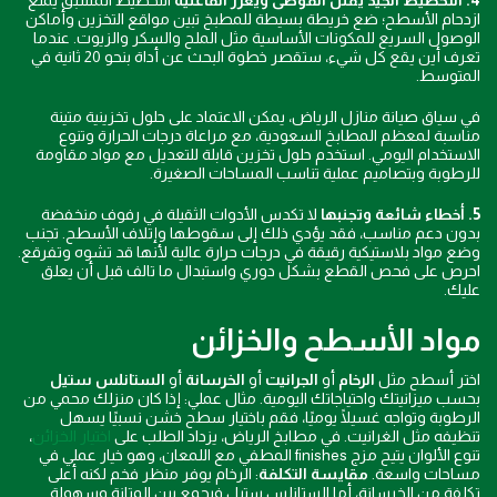
4. التخطيط الجيد يقلل الفوضى ويعزز الفاعلية
التخطيط المسبق يمنع
ازدحام الأسطح؛ ضع خريطة بسيطة للمطبخ تبين مواقع التخزين وأماكن
الوصول السريع للمكونات الأساسية مثل الملح والسكر والزيوت. عندما
تعرف أين يقع كل شيء، ستقصر خطوة البحث عن أداة بنحو 20 ثانية في
المتوسط.
في سياق صيانة منازل الرياض، يمكن الاعتماد على حلول تخزينية متينة
مناسبة لمعظم المطابخ السعودية، مع مراعاة درجات الحرارة وتنوع
الاستخدام اليومي. استخدم حلول تخزين قابلة للتعديل مع مواد مقاومة
للرطوبة وبتصاميم عملية تناسب المساحات الصغيرة.
5. أخطاء شائعة وتجنبها
لا تكدس الأدوات الثقيلة في رفوف منخفضة
بدون دعم مناسب، فقد يؤدي ذلك إلى سقوطها وإتلاف الأسطح. تجنب
وضع مواد بلاستيكية رقيقة في درجات حرارة عالية لأنها قد تشوه وتفرقع.
احرص على فحص القطع بشكل دوري واستبدال ما تالف قبل أن يعلق
عليك.
مواد الأسطح والخزائن
اختر أسطح مثل
الرخام
أو
الجرانيت
أو
الخرسانة
أو
الستانلس ستيل
بحسب ميزانيتك واحتياجاتك اليومية. مثال عملي: إذا كان منزلك محمي من
الرطوبة وتواجه غسيلًا يوميًا، فقم باختيار سطح خشن نسبيًا يسهل
تنظيفه مثل الغرانيت. في مطابخ الرياض، يزداد الطلب على
اختيار الخزائن
،
تنوع الألوان يتيح مزج finishes المطفي مع اللمعان، وهو خيار عملي في
مساحات واسعة.
مقايسة التكلفة
: الرخام يوفر منظر فخم لكنه أعلى
تكلفة من الخرسانة، أما الستانلس ستيل فيجمع بين المتانة وسهولة