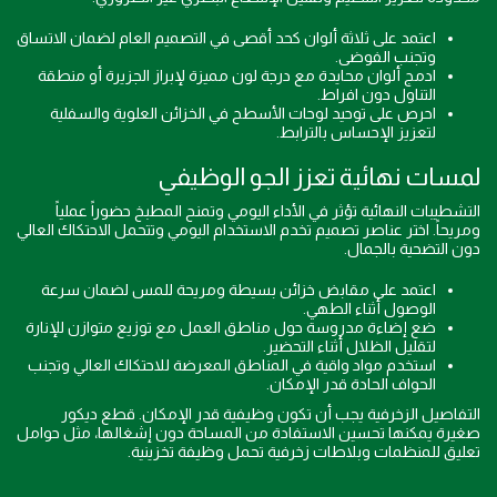
اعتمد على ثلاثة ألوان كحد أقصى في التصميم العام لضمان الاتساق
وتجنب الفوضى.
ادمج ألوان محايدة مع درجة لون مميزة لإبراز الجزيرة أو منطقة
التناول دون افراط.
احرص على توحيد لوحات الأسطح في الخزائن العلوية والسفلية
لتعزيز الإحساس بالترابط.
لمسات نهائية تعزز الجو الوظيفي
التشطيبات النهائية تؤثر في الأداء اليومي وتمنح المطبخ حضوراً عملياً
ومريحاً. اختر عناصر تصميم تخدم الاستخدام اليومي وتتحمل الاحتكاك العالي
دون التضحية بالجمال.
اعتمد على مقابض خزائن بسيطة ومريحة للمس لضمان سرعة
الوصول أثناء الطهي.
ضع إضاءة مدروسة حول مناطق العمل مع توزيع متوازن للإنارة
لتقليل الظلال أثناء التحضير.
استخدم مواد واقية في المناطق المعرضة للاحتكاك العالي وتجنب
الحواف الحادة قدر الإمكان.
التفاصيل الزخرفية يجب أن تكون وظيفية قدر الإمكان. قطع ديكور
صغيرة يمكنها تحسين الاستفادة من المساحة دون إشغالها، مثل حوامل
تعليق للمنظمات وبلاطات زخرفية تحمل وظيفة تخزينية.