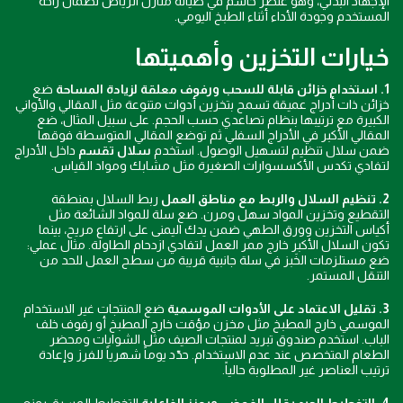
الإجهاد البدني، وهو عنصر حاسم في صيانة منازل الرياض لضمان راحة
المستخدم وجودة الأداء أثناء الطبخ اليومي.
خيارات التخزين وأهميتها
1. استخدام خزائن قابلة للسحب ورفوف معلقة لزيادة المساحة
ضع
خزائن ذات أدراج عميقة تسمح بتخزين أدوات متنوعة مثل المقالي والأواني
الكبيرة مع ترتيبها بنظام تصاعدي حسب الحجم. على سبيل المثال، ضع
المقالي الأكبر في الأدراج السفلي ثم توضع المقالي المتوسطة فوقها
ضمن سلال تنظيم لتسهيل الوصول. استخدم
سلال تقسم
داخل الأدراج
لتفادي تكدس الأكسسوارات الصغيرة مثل مشابك ومواد القياس.
2. تنظيم السلال والربط مع مناطق العمل
ربط السلال بمنطقة
التقطيع وتخزين المواد سهل ومرن. ضع سلة للمواد الشائعة مثل
أكياس التخزين وورق الطهي ضمن يدك اليمنى على ارتفاع مريح، بينما
تكون السلال الأكبر خارج ممر العمل لتفادي ازدحام الطاولة. مثال عملي:
ضع مستلزمات الخَبز في سلة جانبية قريبة من سطح العمل للحد من
التنقل المستمر.
3. تقليل الاعتماد على الأدوات الموسمية
ضع المنتجات غير الاستخدام
الموسمي خارج المطبخ مثل مخزن مؤقت خارج المطبخ أو رفوف خلف
الباب. استخدم صندوق تبريد لمنتجات الصيف مثل الشوايات ومحضر
الطعام المتخصص عند عدم الاستخدام. حدّد يوماً شهرياً للفرز وإعادة
ترتيب العناصر غير المطلوبة حالياً.