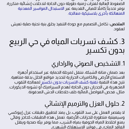
الضغوط العالية لفترات زمنية طويلة دون الحاجة لتدخلات إنشائية متكررة.
نوفر تحديثاً كاملاً للمباني القديمة عبر
الاستبدال المواسير المعدنية
المتهالكة بأخرى بلاستيكية معالجة
.
الملخص:
تكامل التصميم مع جودة التنفيذ يخلق بنية تحتية صلبة تعيش
لعقود.
3. كشف تسربات المياه في حي الربيع
بدون تكسير
1. التشخيص الصوتي والراداري
بعد ضمان متانة الشبكة، ننتقل لمرحلة الحماية عبر استخدام أجهزة
الاستماع الأرضي والكاميرات الحرارية لتحديد مواقع الخلل بدقة متناهية.
تتيح هذه التقنية
تقنية كشف التسربات بدون تكسير
لمعالجة الثقوب
المجهرية في الجدران دون الحاجة لهدم السيراميك أو تشويه الديكورات.
مثال: فحص الفواصل المائية خلف خلاطات الدش المدفونة.
2. حلول العزل والترميم الإنشائي
لا يقتصر العمل على سد الثقوب، بل يمتد لتطبيق طبقات عزل إيبوكسي
وسيمينتية متطورة للخزانات الأرضية. تعمل هذه الطبقات كحاجز وقائي
يمنع اختلاط المياه الجوفية بمياه الشرب، مما يوفر بيئة صحية ويقلل
الفاقد المادي في فواتير الاستهلاك الشهري.