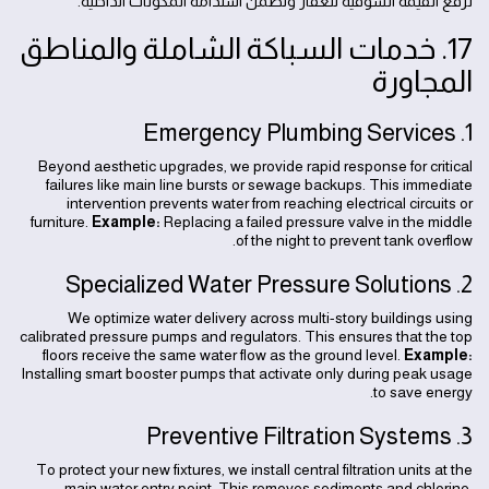
ترفع القيمة السوقية للعقار وتضمن استدامة المكونات الداخلية.
17. خدمات السباكة الشاملة والمناطق
المجاورة
1. Emergency Plumbing Services
Beyond aesthetic upgrades, we provide rapid response for critical
failures like main line bursts or sewage backups. This immediate
intervention prevents water from reaching electrical circuits or
furniture.
Example:
Replacing a failed pressure valve in the middle
of the night to prevent tank overflow.
2. Specialized Water Pressure Solutions
We optimize water delivery across multi-story buildings using
calibrated pressure pumps and regulators. This ensures that the top
floors receive the same water flow as the ground level.
Example:
Installing smart booster pumps that activate only during peak usage
to save energy.
3. Preventive Filtration Systems
To protect your new fixtures, we install central filtration units at the
main water entry point. This removes sediments and chlorine,