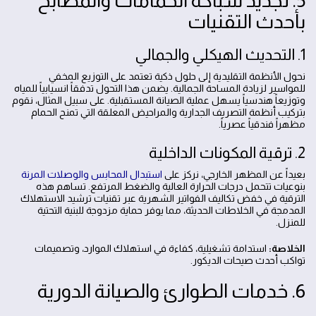
5. تجديد سباكة الحمامات والمطابخ
بأحدث التقنيات
1. التحديث الهيكلي والجمالي
نحول الأنظمة التقليدية إلى حلول ذكية تعتمد على التوزيع المخفي
للمواسير لزيادة المساحة الجمالية. يضمن هذا التحول تدفقاً انسيابياً للمياه
وتوزيعاً هندسياً يسهل عملية الصيانة المستقبلية. على سبيل المثال، نقوم
بتركيب أنظمة التصريف الجدارية والمراحيض المعلقة التي تمنح الحمام
مظهراً فندقياً عصرياً.
2. ترقية المكونات الداخلية
بعيداً عن المظهر الخارجي، نركز على
استبدال المحابس والوصلات المرنة
بنوعيات تتحمل درجات الحرارة العالية والضغط المرتفع. تساهم هذه
الترقية في خفض تكاليف الفواتير الشهرية عبر تقنيات ترشيد الاستهلاك
المدمجة في الخلاطات الحديثة، مما يوفر حماية مزدوجة للبنية التحتية
للمنزل.
الخلاصة:
استدامة تشغيلية، كفاءة في استهلاك الموارد، وتصميمات
تواكب أحدث صيحات الديكور.
6. خدمات الطوارئ والصيانة الدورية