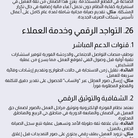
الصناعة في القطع المستخدمة. يعزز هذا الضمان من ثقة العميل في
استمرارية كفاءة النظام دون تحمل أعباء مالية إضافية في حال تكرار
المشكلة.
مثال:
تقديم صيانة مجانية شاملة لمدة عام كامل على أعمال
تأسيس شبكات الصرف الجديدة.
26. التواجد الرقمي وخدمة العملاء
1. قنوات الدعم المباشر
نوظف منصات التواصل الاجتماعي والدردشة الفورية لتوفير استشارات
تقنية أولية قبل وصول الفني لموقع العمل، مما يسرع من عملية
التشخيص.
الفائدة:
تقليل زمن الاستجابة في حالات الطوارئ وتقديم إرشادات وقائية
سريعة للعميل.
مثال:
إرسال صور العطل عبر "واتساب" للحصول على تقدير دقيق للتكلفة
والقطع المطلوبة فوراً.
2. الشفافية والتوثيق الرقمي
نعتمد نظام الفوترة الإلكترونية وتوثيق مراحل العمل بالصور لضمان حق
العميل في الضمان والمتابعة الدورية في مناطق حي الربيع والمناطق
المجاورة.
الفائدة:
بناء علاقة ثقة طويلة الأمد وتسهيل عملية تتبع سجل الصيانة
الخاص بالمنزل.
مثال:
تزويد العميل بملف رقمي يحتوي على صور التمديدات قبل إغلاق