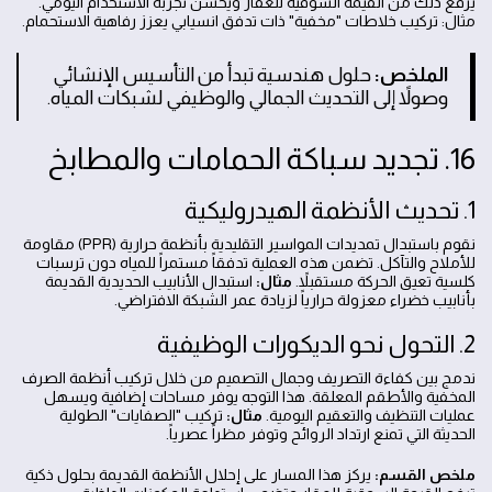
يرفع ذلك من القيمة السوقية للعقار ويحسن تجربة الاستخدام اليومي.
مثال: تركيب خلاطات "مخفية" ذات تدفق انسيابي يعزز رفاهية الاستحمام.
الملخص:
حلول هندسية تبدأ من التأسيس الإنشائي
وصولاً إلى التحديث الجمالي والوظيفي لشبكات المياه.
16. تجديد سباكة الحمامات والمطابخ
1. تحديث الأنظمة الهيدروليكية
نقوم باستبدال تمديدات المواسير التقليدية بأنظمة حرارية (PPR) مقاومة
للأملاح والتآكل. تضمن هذه العملية تدفقاً مستمراً للمياه دون ترسبات
كلسية تعيق الحركة مستقبلاً.
مثال:
استبدال الأنابيب الحديدية القديمة
بأنابيب خضراء معزولة حرارياً لزيادة عمر الشبكة الافتراضي.
2. التحول نحو الديكورات الوظيفية
ندمج بين كفاءة التصريف وجمال التصميم من خلال تركيب أنظمة الصرف
المخفية والأطقم المعلقة. هذا التوجه يوفر مساحات إضافية ويسهل
عمليات التنظيف والتعقيم اليومية.
مثال:
تركيب "الصفايات" الطولية
الحديثة التي تمنع ارتداد الروائح وتوفر مظراً عصرياً.
ملخص القسم:
يركز هذا المسار على إحلال الأنظمة القديمة بحلول ذكية