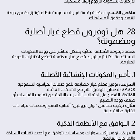
الأرضيات لسهولة الرجوع إليها مستقبلاً.
ملخص القسم:
استجابة رقمية فورية مدعومة بنظام توثيق يضمن جودة
التنفيذ وحقوق المستهلك.
28. هل توفرون قطع غيار أصلية
ومضمونة؟
تعتمد ديمومة الأنظمة المائية بشكل مباشر على جودة المكونات
المستخدمة، لذا نلتزم بتوريد قطع غيار معتمدة تخضع لاختبارات الجودة
الصارمة.
1. تأمين المكونات الإنشائية الأصلية
التعريف:
توفير قطع غيار مطابقة للمواصفات القياسية السعودية
(SASO) لضمان التوافق التام مع الشبكات القائمة.
الفائدة:
القضاء على احتمالات التسريب الناتجة عن تفاوت القياسات أو
ضعف جودة التصنيع.
مثال:
تركيب محابس "بولي بروبلين" ألمانية الصنع ومضخات مياه ذات
كفاءة طاقة عالية.
2. التوافق مع الأنظمة الذكية
التعريف:
توفير إكسسوارات وحساسات تتوافق مع أحدث تقنيات السباكة
والماركات العالمية.