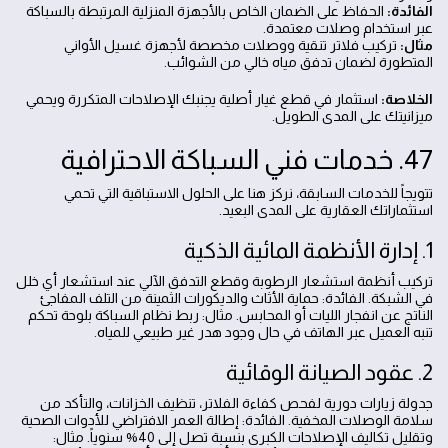
الفائدة:
الحفاظ على الضمان الخاص بالأجهزة المنزلية المرتبطة بالسباكة
عبر استخدام وصلات معتمدة.
مثال:
تركيب فلاتر تنقية ووصلات مخصصة لأجهزة غسيل الأواني
المتطورة لضمان تدفق مياه خالي من الشوائب.
الخلاصة:
استثمار في قطع غيار أصلية يجنبك الإصلاحات المتكررة ويحمي
ميزانيتك على المدى الطويل.
47. خدمات فني السباكة الاحترافية
تتويجاً للخدمات السابقة، نركز هنا على الحلول الاستباقية التي تحمي
استثماراتك العقارية على المدى البعيد.
1. إدارة الأنظمة المائية الذكية
تركيب أنظمة استشعار الرطوبة وقطع التدفق الآلي عند استشعار أي خلل
في الشبكة. الفائدة: حماية الأثاث والديكورات الثمينة من التلف المفاجئ
الناتج عن انفجار الليات أو المحابس. مثال: ربط نظام السباكة بلوحة تحكم
تنبه العميل عبر الهاتف في حال وجود هدر غير طبيعي للمياه.
2. عقود الصيانة الوقائية
جدولة زيارات دورية لفحص كفاءة الفلاتر، تنظيف الخزانات، والتأكد من
سلامة الوصلات المخفية. الفائدة: إطالة العمر الافتراضي للأدوات الصحية
وتقليل تكاليف الإصلاحات الكبرى بنسبة تصل إلى 40% سنوياً. مثال: