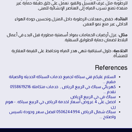
للرطوبة مثل غرف الغسيل والقبو. نعمل على خلق طبقة حماية غير
منفذة تمنع تسرب المياه إلى العناصر الإنشائية للمبنى.
الفائدة:
خفض معدلات الرطوبة داخل المنزل وتحسين جودة الهواء
الداخلي عبر منع نمو العفن.
مثال:
عزل أرضيات الحمامات بمواد أسمنتية مطورة قبل البدء في أعمال
البلاط لضمان حماية الطوابق السفلية.
الخلاصة:
حلول استباقية تنهي هدر المياه وتحافظ على القيمة العقارية
للمنشأة.
References
السلام عليكم فني سباكه لجميع خدمات السباكه الحديثه والصيانة
مقيم ...
كهربائي سباك حي الربيع الرياض , خدمات متكاملة 0558619216
نقدم ...
سباك في حي الربيع الرياض
احصل على 4 عروض أسعار لخدمة الرياض حي الربيع سباكه. - هوم
رن
سباك شمال الرياض 0506244994 افضل سعر وجودة تاسيس
واصلاح ...