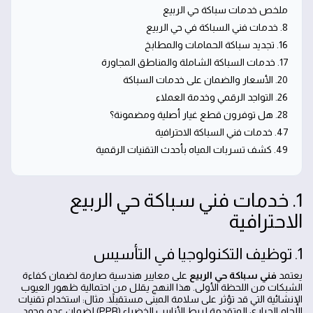
ملخص خدمات سباكة حي الربيع
8. خدمات فني السباكة في حي الربيع
16. تجديد سباكة الحمامات والمطابخ
17. خدمات السباكة الشاملة والمناطق المجاورة
20. الأسعار والضمان على خدمات السباكة
26. التواجد الرقمي وخدمة العملاء
28. هل توفرون قطع غيار أصلية ومضمونة؟
47. خدمات فني السباكة الاحترافية
49. كشف تسربات المياه بأحدث التقنيات الرقمية
1. خدمات فني سباكة حي الربيع
الاحترافية
1. توظيف التكنولوجيا في التأسيس
يعتمد
فني سباكة حي الربيع
على معايير هندسية صارمة لضمان كفاءة
الشبكات من اللحظة الأولى. هذا النهج يقلل من احتمالية ظهور العيوب
الإنشائية التي قد تؤثر على سلامة المبنى مستقبلاً. مثال: استخدام تقنيات
اللحام الحراري المتقدمة لربط الأنابيب الخضراء (PPR) لضمان عدم وجود