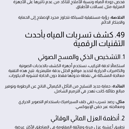
فحص جودة المياه ونسبة الأملاح للتأكد من عدم تأثيرها على الأجهزة
المنزلية مثل غسالات الأطباق.
الخلاصة:
رؤية مستقبلية للسباكة تتجاوز مجرد الإصلاح إلى الحماية
والابتكار الدائم.
49. كشف تسربات المياه بأحدث
التقنيات الرقمية
1. التشخيص الذكي والمسح الصوتي
استكمالاً لدقة التركيب، نستخدم أجهزة الكشف بالذبذبات الصوتية
والكاميرات الحرارية لتحديد مواقع الخلل بدقة ملليمترية. تتيح هذه التقنية
معالجة المشكلة في نقطة حدوثها فقط دون الحاجة لتشويه الديكورات.
الفائدة:
حماية حديد التسليح من التآكل الكيميائي الناتج عن الرطوبة وتوفير
مبالغ طائلة كانت تهدر في الترميم الشامل.
مثال:
رصد تسرب خفي خلف السيراميك باستخدام التصوير الحراري
ومعالجته عبر حقن الإيبوكسي.
2. أنظمة العزل المائي الوقائي
تطبيق أغشية عزل مرنة وفائقة المقاومة في المناطق الأكثر عرضة