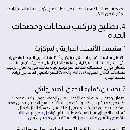
الخلاصة:
تقنيات الكشف الحديثة هي خط الدفاع الأول لحماية استثماراتك
العقارية من التآكل.
4. تصليح وتركيب سخانات ومضخات
المياه
1. هندسة الأنظمة الحرارية والمركزية
بناءً على سلامة التمديدات، نقوم بتركيب أنظمة تسخين المياه المتطورة
التي تدعم السخانات المركزية والمنفصلة. نركز على معايرة الثرموستات
لضمان توازن استهلاك الطاقة مع توفير مياه ساخنة فورية. مثال: تركيب
صمامات الأمان العلوية (Safety Valves) لمنع الانفجار الناتج عن زيادة
ضغط البخار.
2. تحسين كفاءة التدفق الهيدروليكي
لضمان وصول المياه لكافة الأدوار بنفس القوة، نقوم بتركيب مضخات
ذكية مزودة بـ "بريس كنترول" يعمل تلقائياً عند فتح الصنابير. تعمل هذه
المضخات بهدوء تام وتساهم في إطالة عمر الأجهزة المنزلية مثل
غسالات الأطباق عبر توفير ضغط مستقر.
تواصل مع خبير سباكة
متخصص
لتأمين احتياجات منزلك المائية بأعلى معايير الأمان.