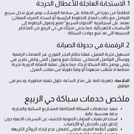
1. الاستجابة العاجلة للأعطال الحرجة
انطلاقاً من دورنا في الحفاظ على سلامة المنشآت، نوفر فرق تدخل سريع
للتعامل مع حالات انفجار الخطوط الرئيسية أو انسداد الصرف المفاجئ.
نعتمد على استراتيجية "الاحتواء السريع" لمنع وصول الرطوبة إلى
الأساسات الكهربائية، مما يحمي منزلك في حي الربيع من المخاطر
الجسيمة التي قد تتبع حوادث السباكة.
2. الرقمنة في جدولة الصيانة
لتسهيل تجربة العميل، فعلنا نظام الحجز الفوري عبر المنصات الرقمية
ووسائل التواصل الاجتماعي. يمكنك تتبع وصول الفني وتلقي تقرير فني
رقمي يوضح حالة الشبكة لديك، مما يجعل عملية الصيانة الدورية تجربة
منظمة لا تتطلب مجهوداً أو وقتاً طويلاً من صاحب المنزل.
الخلاصة:
جاهزية تامة على مدار الساعة، حلول تقنية متطورة، ودعم فني
موثوق.
ملخص خدمات سباكة حي الربيع
تنفيذ مخططات السباكة المتكاملة للمشاريع السكنية والتجارية
بدقة هندسية عالية.
استخدام تقنيات النبضات الصوتية للكشف عن التسربات الخفية دون
إلحاق ضرر بالجدران أو الأرضيات.
تطوير أنظمة الصرف الصحي لضمان عدم ارتداد الروائح الكريهة