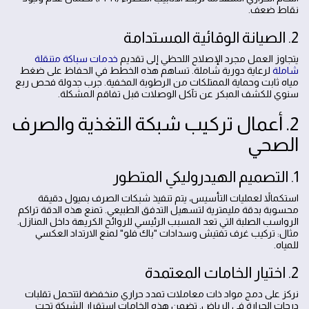
نقاط ضعف.
2. الصيانة الوقائية المستدامة
يتجاوز العمل مجرد الإصلاح اللحظي إلى تقديم
خدمات سباكة متنقلة
شاملة
لرعاية دورية شاملة. تساهم هذه الخطط في الحفاظ على ضغط
مياه ثابت وحماية الممتلكات من الرطوبة المخفية. جرب جدولة فحص ربع
سنوي للكشف المبكر عن تآكل الوصلات قبل تفاقم المشكلة.
2. أعمال تركيب شبكة التغذية والصرف
الصحي
1. التصميم الهيدروليكي المتطور
استكمالاً لعمليات التأسيس، يتم تنفيذ شبكات الصرف بميول دقيقة
محسوبة بدقة مليمترية لتسهيل التدفق الطبيعي. تمنع هذه الدقة تراكم
الرواسب الصلبة التي تعد المسبب الرئيسي للروائح الكريهة داخل المنازل.
مثال: تركيب غرف تفتيش وسدادات "باك فلو" لمنع الارتداد العكسي
للمياه.
2. اختيار الخامات المعتمدة
نركز على دمج مواد ذات معاملات تمدد حراري منخفضة لتتحمل تقلبات
درجات الحرارة في الرياض. تضمن هذه الخامات استقرار الشبكة تحت