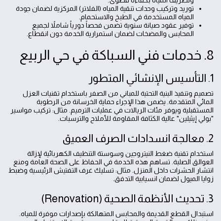
وتصريف المياه بكفاءة قصوى.
توريد وتركيب وحدات تنقية المياه (الفلاتر) المركزية لضمان جودة
المياه المستخدمة في الطبخ والاستحمام.
توفير عقود صيانة سنوية تضمن فحصاً دورياً شاملاً لجميع
المحابس والمضخات لضمان استمرارية الخدمة دون انقطاع.
8. خدمات فني السباكة في حي الربيع
1. التأسيس الإنشائي المتطور
تصميم وتنفيذ البنية التحتية للمباني من الصفر باستخدام تقنيات العزل
المائي المتقدمة. يضمن هذا الإجراء حماية الخرسانة من الرطوبة
المستقبلية ويوفر مئات الريالات في عمليات الترميم. مثال: تركيب مواسير
"بولي إيثيلين" عالية الكثافة المقاومة للأملاح والترسبات.
2. معالجة انسدادات الصرف العميق
استخدام تقنية ضغط النيتروجين وسوستة التنظيف الكهربائية لإزالة
العوالق الصلبة. تساهم هذه الخدمة في الحفاظ على الصحة العامة ومنع
انتشار الحشرات داخل المنزل. مثال: تسليك غرف التفتيش الرئيسية وضبط
زوايا الميول لضمان انسيابية التدفق.
3. تحديث الأنظمة الصحية (Renovation)
استبدال القطع القديمة والمحابس المتهالكة بإصدارات موفرة للمياه.