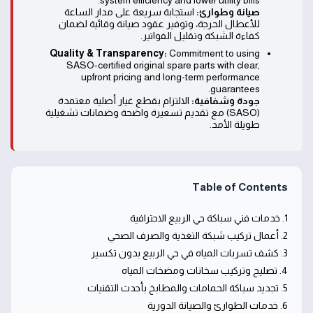
system efficiency and lower utility bills.
صيانة وطوارئ:
استجابة سريعة على مدار الساعة
للأعطال الحرجة، وتوفير عقود صيانة وقائية لضمان
كفاءة الشبكة وتقليل الفواتير.
Quality & Transparency:
Commitment to using
SASO-certified original spare parts with clear,
upfront pricing and long-term performance
guarantees.
جودة وشفافية:
الالتزام بقطع غيار أصلية معتمدة
(SASO) مع تقديم تسعيرة واضحة وضمانات تشغيلية
طويلة الأمد.
Table of Contents
1. خدمات فني سباكة حي الربيع الاحترافية
2. أعمال تركيب شبكة التغذية والصرف الصحي
3. كشف تسربات المياه في حي الربيع بدون تكسير
4. تصليح وتركيب سخانات ومضخات المياه
5. تجديد سباكة الحمامات والمطابخ بأحدث التقنيات
6. خدمات الطوارئ والصيانة الدورية