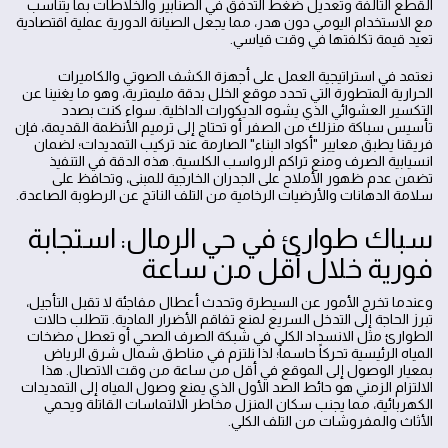
القطع التالفة وتعديل ضغط التدفق في الصنابير والخلاطات بما يتناسب
مع الاستخدام اليومي دون هدر، مما يجعل الصيانة الدورية عملية اقتصادية
تعيد قيمة تكلفتها في وقت قياسي.
نعتمد في استراتيجية العمل على أجهزة الكشف الصوتي والكاميرات
الحرارية المتطورة التي تحدد موقع الخلل بدقة مليمترية، وهو ما يغنينا عن
التكسير العشوائي الذي يشوه الديكورات الداخلية. سواء كنت بصدد
تأسيس سباكة منزلك من الصفر أو تحتاج إلى ترميم الأنظمة القديمة، فإن
فريقنا يطبق معايير "أكواد البناء" الصارمة عند تركيب التمديدات؛ لضمان
انسيابية الصرف ومنع تراكم الرواسب الكلسية. هذه الدقة في التنفيذ
تضمن عدم ظهور الأملاح على الجدران الخارجية للمبنى، وتحافظ على
سلامة الدهانات والأرضيات الرخامية من التلف الناتج عن الرطوبة الصاعدة.
سباك طوارئ في حي الرمال: استجابة
فورية خلال أقل من ساعة
وعندما تخرج الأمور عن السيطرة وتحدث أعطال مفاجئة لا تقبل التأجيل،
تبرز الحاجة إلى التدخل السريع لمنع تفاقم الأضرار المادية. تتطلب حالات
الطوارئ مثل الانسداد الكلي في شبكة الصرف الصحي أو تعطل مضخات
المياه الرئيسية تحركاً حاسماً؛ لذا نلتزم في مناطق شمال شرق الرياض
بمعيار الوصول إلى الموقع في أقل من ساعة من وقت الاتصال. هذا
الالتزام الزمني هو حائط الصد الأول الذي يمنع وصول المياه إلى التمديدات
الكهربائية، مما يجنب سكان المنزل مخاطر الالتماسات القاتلة ويحمي
الأثاث والمفروشات من التلف الكلي.