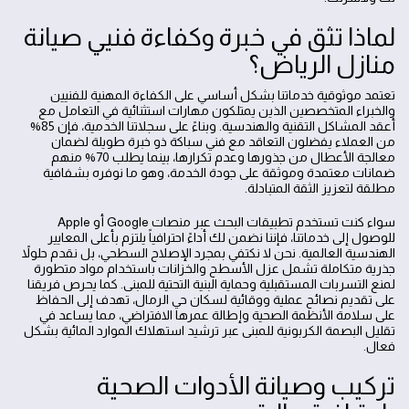
لماذا تثق في خبرة وكفاءة فنيي صيانة
منازل الرياض؟
تعتمد موثوقية خدماتنا بشكل أساسي على الكفاءة المهنية للفنيين
والخبراء المتخصصين الذين يمتلكون مهارات استثنائية في التعامل مع
أعقد المشاكل التقنية والهندسية. وبناءً على سجلاتنا الخدمية، فإن 85%
من العملاء يفضلون التعاقد مع فني سباكة ذو خبرة طويلة لضمان
معالجة الأعطال من جذورها وعدم تكرارها، بينما يطلب 70% منهم
ضمانات معتمدة وموثقة على جودة الخدمة، وهو ما نوفره بشفافية
مطلقة لتعزيز الثقة المتبادلة.
سواء كنت تستخدم تطبيقات البحث عبر منصات Google أو Apple
للوصول إلى خدماتنا، فإننا نضمن لك أداءً احترافياً يلتزم بأعلى المعايير
الهندسية العالمية. نحن لا نكتفي بمجرد الإصلاح السطحي، بل نقدم حلولاً
جذرية متكاملة تشمل عزل الأسطح والخزانات باستخدام مواد متطورة
لمنع التسربات المستقبلية وحماية البنية التحتية للمبنى. كما يحرص فريقنا
على تقديم نصائح عملية ووقائية لسكان حي الرمال، تهدف إلى الحفاظ
على سلامة الأنظمة الصحية وإطالة عمرها الافتراضي، مما يساعد في
تقليل البصمة الكربونية للمبنى عبر ترشيد استهلاك الموارد المائية بشكل
فعال.
تركيب وصيانة الأدوات الصحية