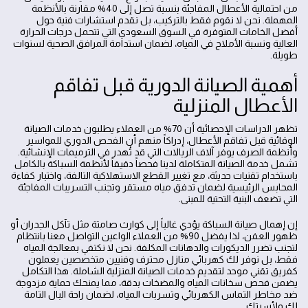
من احتمالية الأعطال المفاجئة بنسبة تصل إلى 40% مقارنة بالأنظمة
المهملة. نحن لا نقوم فقط بالتركيب، بل نقدم استشارات فنية حول
أفضل الخامات المتوفرة في السوق السعودي التي تتحمل درجات الحرارة
العالية ونسبة الأملاح في المياه، لضمان استدامة المرافق الصحية لسنوات
طويلة.
أهمية الصيانة الدورية قبل تفاقم
الأعطال المنزلية
تظهر الدراسات الإحصائية أن 70% من العملاء يطلبون خدمات الصيانة
الوقائية قبل تفاقم الأعطال، إدراكاً منهم أن الفحص الدوري للمواسير
وأنظمة الصرف يوفر آلاف الريالات التي قد تُهدر في الترميمات الإنشائية.
تشمل خدمة الصيانة المتكاملة لدينا فحصاً دقيقاً لأنظمة السباكة بالكامل
باستخدام تقنيات حديثة، مع تغيير القطع الاستهلاكية التالفة، واختبار كفاءة
المحابس الرئيسية لضمان تدفق مياه مستقر وتجنب التسريبات المفاجئة
التي تضعف البنية التحتية للمبنى.
إن إهمال صيانة السباكة يؤدي غالباً إلى كوارث صامتة مثل تآكل الجدران أو
ظهور العفن، لذا يفضل 90% من العملاء الواعين التواصل معنا بانتظام
لتجنب تضرر الديكورات والدهانات المكلفة. نحن لا نكتفي بمعالجة المياه
فقط، بل نوفر لك كهربائي منازل محترف وفنيين متخصصين يعملون
كفريق تقني موحد لتقديم خدمات الصيانة المنزلية الشاملة. هذا التكامل
يضمن فحص سخانات المياه والمضخات بدقة، مما يمنحك حماية مزدوجة
ضد مخاطر التماس الكهربائي وتسربات المياه، لضمان راحة البال التامة
لك ولأسرتك.