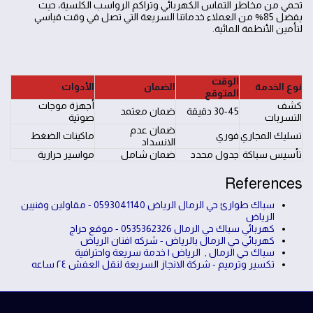
تحمي من مخاطر التماس الكهربائي وتراكم الرواسب الكلسية، حيث
يفضل 85% من العملاء خدماتنا السريعة التي تصل في وقت قياسي
لتأمين الأنظمة المائية.
الوقت
نوع الخدمة
الضمان
الأدوات
المتوقع
كشف
أجهزة موجات
30-45 دقيقة
ضمان معتمد
التسربات
صوتية
ضمان عدم
تسليك المجاري
فوري
ماكينات الضغط
الانسداد
تأسيس سباكة
جدول محدد
ضمان شامل
مواسير حرارية
References
سباك طوارئ حي الرمال الرياض 0593041140 - مقاولين وفنيين
الرياض
كهربائي سباك حي الرمال 0535362326 - موقع حراج
كهربائي حي الرمال بالرياض - شركه افنان الرياض
سباك حي الرمال , الرياض | خدمة سريعة واحترافية
تكسير وترميم - شركة الانجاز السريعة لنقل العفش ٢٤ ساعه