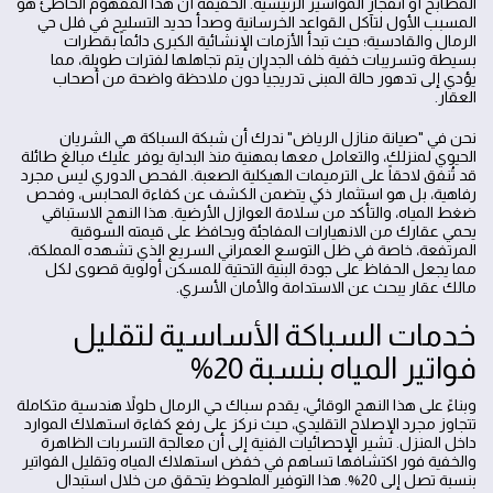
المطابخ أو انفجار المواسير الرئيسية. الحقيقة أن هذا المفهوم الخاطئ هو
المسبب الأول لتآكل القواعد الخرسانية وصدأ حديد التسليح في فلل حي
الرمال والقادسية؛ حيث تبدأ الأزمات الإنشائية الكبرى دائماً بقطرات
بسيطة وتسريبات خفية خلف الجدران يتم تجاهلها لفترات طويلة، مما
يؤدي إلى تدهور حالة المبنى تدريجياً دون ملاحظة واضحة من أصحاب
العقار.
نحن في "صيانة منازل الرياض" ندرك أن شبكة السباكة هي الشريان
الحيوي لمنزلك، والتعامل معها بمهنية منذ البداية يوفر عليك مبالغ طائلة
قد تُنفق لاحقاً على الترميمات الهيكلية الصعبة. الفحص الدوري ليس مجرد
رفاهية، بل هو استثمار ذكي يتضمن الكشف عن كفاءة المحابس، وفحص
ضغط المياه، والتأكد من سلامة العوازل الأرضية. هذا النهج الاستباقي
يحمي عقارك من الانهيارات المفاجئة ويحافظ على قيمته السوقية
المرتفعة، خاصة في ظل التوسع العمراني السريع الذي تشهده المملكة،
مما يجعل الحفاظ على جودة البنية التحتية للمسكن أولوية قصوى لكل
مالك عقار يبحث عن الاستدامة والأمان الأسري.
خدمات السباكة الأساسية لتقليل
فواتير المياه بنسبة 20%
وبناءً على هذا النهج الوقائي، يقدم سباك حي الرمال حلولاً هندسية متكاملة
تتجاوز مجرد الإصلاح التقليدي، حيث نركز على رفع كفاءة استهلاك الموارد
داخل المنزل. تشير الإحصائيات الفنية إلى أن معالجة التسربات الظاهرة
والخفية فور اكتشافها تساهم في خفض استهلاك المياه وتقليل الفواتير
بنسبة تصل إلى 20%. هذا التوفير الملحوظ يتحقق من خلال استبدال