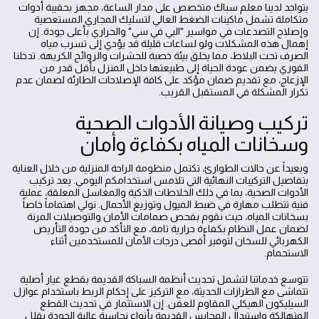
يتواجد لدينا معلم سباك متخصص على مدار الساعة، مجهز بحقيبة أدوات
متكاملة تشمل ماكينات الضغط العالي لتسليك المجاري المستعصية
وإصلاح التصدعات في مواسير "البي في سي" والحراري بأعلى جودة. إن
إهمال هذه المشكلات ولو لساعات قليلة قد يؤدي إلى تسرب مياه
الصرف تحت البلاط، مما يخلق بيئة خصبة للحشرات والروائح الكريهة. تدخلنا
الفوري يضمن عودة الحياة إلى طبيعتها داخل المنزل بأقل قدر من
الإزعاج، مع تقديم ضمان مؤكد على كافة الإصلاحات الطارئة لضمان عدم
تكرار المشكلة في المستقبل القريب.
تركيب وصيانة الأدوات الصحية
وسخانات المياه بكفاءة وأمان
وبعيداً عن حالات الطوارئ، تكتمل منظومة الراحة المنزلية من خلال العناية
بتفاصيل التركيبات النهائية التي تلامس استخدامكم اليومي. يعد تركيب
الأدوات الصحية، بما في ذلك الخلاطات الذكية والمغاسل المعلقة، عملية
فنية تتطلب مهارة في ضبط الميول وتوزيع الأحمال. نولي اهتماماً خاصاً
بسخانات المياه، حيث نقوم بفحص صمامات الأمان والتوصيلات المرنة
لضمان عمل النظام بكفاءة حرارية تامة، مع التأكد من جودة التأريض
الكهربائي للسخان لتوفير أقصى درجات الأمان للمستخدمين أثناء
الاستحمام.
تتوسع خدماتنا لتشمل تحديث أنظمة السباكة القديمة بقطع غيار أصلية
تتماشى مع الطرازات الحديثة، مع التركيز على إحكام الربط باستخدام عوازل
السيليكون الهيكلي المقاوم للعفن. إن الاستثمار في تحديث القطع
المتهالكة واستبدال المحابس القديمة بأنواع نحاسية عالية الجودة يقلل