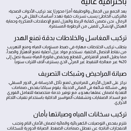
باحترافية عالية
يعد الجمع بين الجمال والوظيفة أمرًا محوريًا عند تركيب الأدوات الصحية؛
فالتركيب الخاطئ يسبب تسربات خفية تهدد أساسات الفلل في حي
الرمال. نحن نضمن كفاءة الربط والعزل لمنع الإصلاحات المتكررة وحماية
الهيكل الإنشائي للمبنى من الرطوبة المستمرة.
تركيب المغاسل والخلاطات بدقة تمنع الهدر
يتطلب تركيب الخلاطات مهارة في ضبط مستويات المياه ومنع التهريب
من نقاط الاتصال الخلفية. نستخدم مواد عزل أصلية تمنع الاهتزاز والصدأ،
مما يطيل العمر الافتراضي للقطع ويخفض فاتورة المياه بنسبة تصل إلى
20% عبر معالجة التنقيط غير المرئي الذي يستنزف آلاف اللترات سنوياً.
صيانة المراحيض وشبكات التصريف
نركز على العزل الأرضي للمراحيض لمنع تآكل الخرسانة في الدور السفلي،
وهي مشكلة شائعة في المباني الحديثة. يقوم سباكنا بفحص صمامات
التغذية لضمان عملها بهدوء، مع توفير خدمة متخصصة للتعامل الفوري
مع انسداد الصفايات وتشققات المواسير الداخلية باستخدام تقنيات اللحام
الحراري.
تركيب سخانات المياه وصيانتها بأمان
نلتزم بفحص التوصيلات الكهربائية والمائية لضمان الأمان التام وتجنب
الانفجارات الناتجة عن تعطل صمامات الضغط. الصيانة الدورية للسخانات