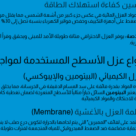
ين كفاءة استهلاك الطاقة
اد العزل المائية في عكس جزء كبير من أشعة الشمس، مما يقلل من ال
 على أجهزة التكييف وخفض فواتير الكهرباء بنسبة تصل إلى 30% خلال فصل الصيف في المملكة.
اصة:
يوفر العزل الاحترافي متانة طويلة الأمد للمبنى ويحقق وفراً 
ية.
ه المواد بقدرة فائقة على سد المسام الدقيقة في الخرسانة، مما يخلق 
عتبر
البيتومين
السائل خياراً مثالياً للأسطح المتعرجة لضمان تغطية ك
للاحتكاك والمواد الكيميائية.
مة العزل بالأغشية
(Membrane)
مد على لفائف "الممبرين" التي يتم لحامها بالحرارة لتكوين درع صلب لا ينف
اية مضاعفة ضد الضغط الهيدروليكي للمياه المتجمعة لفترات طويلة.