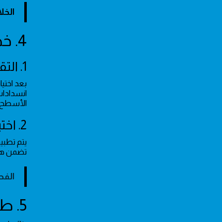
الخل
4. خطوات فحص تسربات الأسطح قبل عملية العزل
1. التقييم الهندسي والمعاينة البصرية
بعد اختي
انسدادات
الأسطح ف
2. اختبارات الضغط والكشف المتقدم
يتم تطبيق
تضمن هذه
الفح
5. طرق العزل المائي والحراري المعتمدة في الرياض