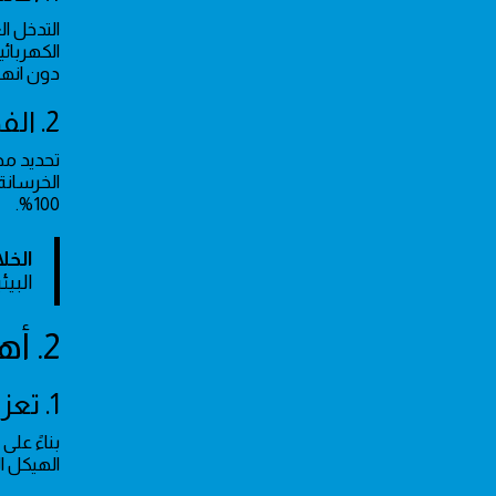
التدخل ا
الكهربائ
دون انهي
2. الفحص التقني بالأجهزة الحديثة
تحديد مص
الخرسانة
100%.
الخل
البيئي
2. أهمية عزل الأسطح ضد تسربات المياه والأمطار
1. تعزيز الاستدامة الإنشائية
بناءً عل
الهيكل ا