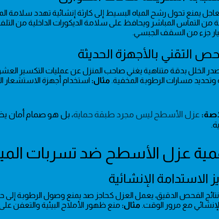
لعاجل يمنع تحول رشح المياه البسيط إلى كارثة إنشائية تهدد سلامة ال
ية من التماس المباشر ويحافظ على سلامة الديكورات الداخلية من التلف
ار جزء من السقف الجبسي.
در الخلل بدقة متناهية يغني صاحب المنزل عن عمليات التكسير العشوائي
 وتحديد مسارات الرطوبة المخفية.
مثال:
استخدام أجهزة الاستشعار الح
اصة:
عزل الأسطح ليس مجرد طبقة حماية
، بل هو صمام أمان ي
ة.
ى نتائج الفحص الدقيق، يعمل العزل كحاجز صد يمنع وصول الرطوبة إلى ح
لإنشائي مع مرور الوقت.
مثال:
منع ظهور الأملاح البيئية والتعفن على ا