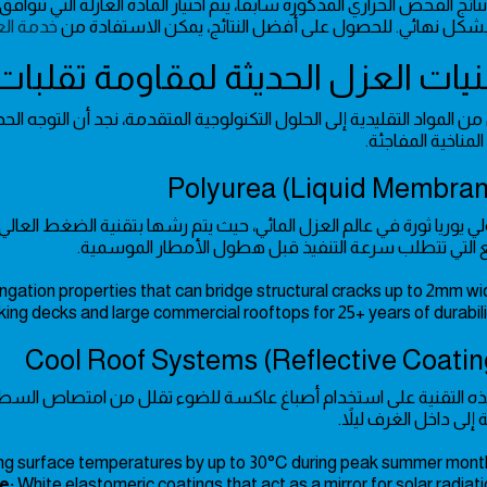
 نتائج الفحص الحراري المذكورة سابقاً، يتم اختيار المادة العازلة التي 
شكل نهائي. للحصول على أفضل النتائج، يمكن الاستفادة من
خدمة الع
 من المواد التقليدية إلى الحلول التكنولوجية المتقدمة، نجد أن التوجه ا
المناخية المفاجئة.
بولي يوريا ثورة في عالم العزل المائي، حيث يتم رشها بتقنية الضغط الع
 التي تتطلب سرعة التنفيذ قبل هطول الأمطار الموسمية.
gation properties that can bridge structural cracks up to 2mm wid
ing decks and large commercial rooftops for 25+ years of durabilit
ه التقنية على استخدام أصباغ عاكسة للضوء تقلل من امتصاص السطح للحر
 إلى داخل الغرف ليلاً.
g surface temperatures by up to 30°C during peak summer month
e:
White elastomeric coatings that act as a mirror for solar radiati