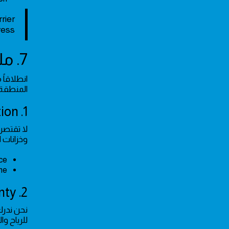
rier
ess.
7. ملخص خدمات عزل الأسطح في حي القادسية
انطلاقاً
المنطقة 
1. Comprehensive Roof Restoration
لا تقتصر
وخزانات 
e.
e.
2. Specialized Maintenance & Warranty
نحن ندرك
للرياح وال