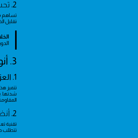
2.
تحس
تساهم مو
تقليل الضغط
الخل
الدور
3. أنواع عزل الأسطح المستخدمة لمواجهة الأمطار
1. العزل الكيميائي (البيتومين والإيبوكسي)
تتميز هذ
شدتها. ي
المقاومة 
2.
أنظ
تقنية تعت
تتطلب حم