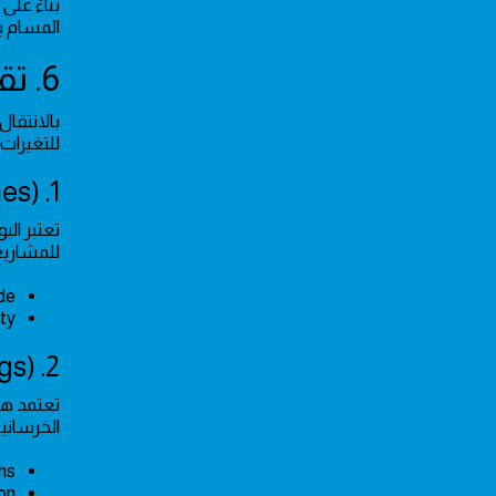
بناءً على
المسام ب
6. تقنيات العزل الحديثة لمقاومة تقلبات المناخ
بالانتقال
للتغيرات 
1. Polyurea (Liquid Membranes)
تعتبر ال
للمشاريع
e.
y.
2. Cool Roof Systems (Reflective Coatings)
تعتمد هذ
الخرسانية
s.
on.