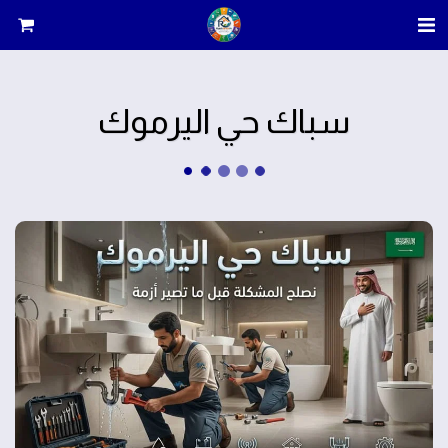
سباك حي اليرموك