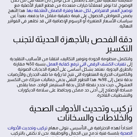
مقايسة تفصيلية قبل البدء بالعمل. نحن نؤمن بأن الثقة تُبنى من خلال
الوضوح، لذا نوفر لعملائنا خيارات متعددة من قطع الغيار الأصلية مع
توضيح العمر الافتراضي لكل منها وفترة الضمان الملحقة بها
. هذا النهج
يضمن للمواطن الحصول على قيمة حقيقية مقابل ما يدفعه، بعيداً عن
سياسات الأسعار المتغيرة أو الرسوم الإضافية التي قد تظهر في الفواتير
النهائية.
دقة الفحص بالأجهزة الحديثة لتجنب
التكسير
ولتكتمل منظومة الجودة وتوفير التكاليف، انتقلنا من الأساليب التقليدية
إلى
تقنيات الكشف الرقمي التي ترفع كفاءة العمل
بنسبة 50% مقارنة
بالطرق اليدوية. نعتمد بشكل أساسي على أجهزة الذبذبات الصوتية
والكاميرات الحرارية المتطورة التي تتيح لنا رؤية ما خلف الجدران والأرضيات
بدقة تصل إلى 98%. هذا التطور التقني يحمي جماليات منزلك من التكسير
العشوائي، حيث نحدد نقطة الخلل بدقة السنتيمتر الواحد، مما يقلص
مساحة الإصلاح إلى أدنى حد ممكن ويحافظ على سلامة الديكورات
والتشطيبات الفاخرة.
تركيب وتحديث الأدوات الصحية
والخلاطات والسخانات
امتداداً لهذه الاحترافية في التأسيس، نتولى مهام
تركيب وتحديث الأدوات
الصحية
بلمسة فنية تدمج بين الجمال والوظيفة. نحن لا نكتفي بالتركيب