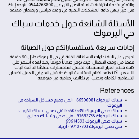
والتمتع بخدمة احترافية شاملة؛ اتصل الآن على 0544268800 ليتوجه إليك
فني خبير ينهي كافة المشكلات التقنية في وقت قياسي وبضمان معتمد.
الأسئلة الشائعة حول خدمات سباك
حي اليرموك
إجابات سريعة لاستفساراتكم حول الصيانة
نحرص على تلبية نداءات الاستغاثة الفنية في حي اليرموك خلال 60 دقيقة
فقط من وقت الاتصال، حيث نوفر ضماناً موثقاً يمتد لعدة أشهر على
كافة قطع الغيار المستبدلة. تشمل استفسارات عملائنا الدائمة آليات
التسعير، لذا نعتمد نظام المقايسة الواضحة قبل البدء في العمل لضمان
الشفافية الكاملة وتجنب أي تكاليف إضافية غير متوقعة.
References
سباك اليرموك 66506081 | لحل جميع مشاكل السباكة في
اليرموك
سباك صحي اليرموك |55503539| فني صحي - سباك الكويت
سباك اليرموك 97692735 - فني صحي وتسليك مجاري
سباك صحي اليرموك 69614593
فني صحي اليرموك 97107703 - أربيلا