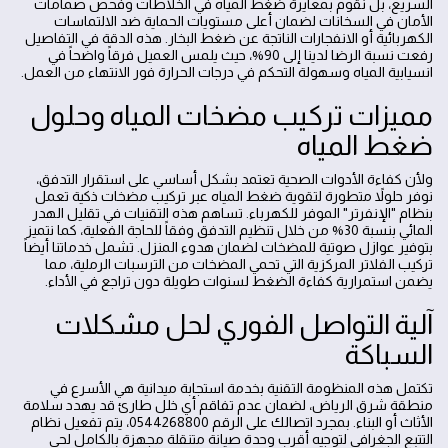
السريع، بل نقوم بمعايرة ضغط المياه في الخلاطات وفحص صمامات
الأمان في السخانات لضمان أعلى مستويات الحماية ضد الالتماسات
الكهربائية أو الانفجارات الناتجة عن ضغط البخار. هذه الدقة في التفاصيل
رفعت نسبة الرضا لدينا إلى 90%، حيث يلمس العميل فرقاً واضحاً في
انسيابية المياه وسهولة التحكم في درجات الحرارة فور الانتهاء من العمل.
مميزات تركيب مضخات المياه وحلول
ضغط المياه
ولأن كفاءة الأدوات الصحية تعتمد بشكل أساسي على استقرار التدفق،
نوفر حلولاً متطورة لتقوية ضغط المياه عبر تركيب مضخات ذكية تعمل
بنظام "الإنفرتر" الموفر للكهرباء. تساهم هذه التقنيات في تقليل الهدر
المائي بنسبة 30% من خلال تنظيم التدفق وفقاً للحاجة الفعلية، كما نتميز
بتوفير عوازل صوتية للمضخات لضمان هدوء المنزل. تشمل خدماتنا أيضاً
تركيب الفلاتر المركزية التي تحمي المضخات من الترسبات الرملية، مما
يضمن استمرارية كفاءة الضغط لسنوات طويلة دون تراجع في الأداء.
آلية التواصل الفوري لحل مشكلات
السباكة
تكتمل هذه المنظومة التقنية بخدمة استجابة ميدانية هي الأسرع في
منطقة شرق الرياض، لضمان عدم تفاقم أي خلل طارئ قد يهدد سلامة
الأثاث أو البناء. بمجرد اتصالك على الرقم 0544268800، يتم تفعيل نظام
التتبع الجغرافي لتوجيه أقرب وحدة صيانة متنقلة مجهزة بالكامل لحي