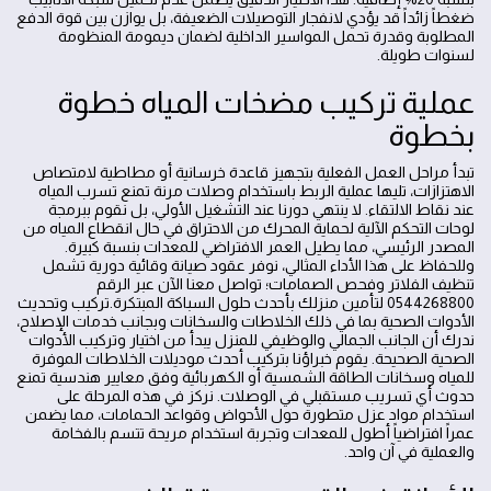
ضغطاً زائداً قد يؤدي لانفجار التوصيلات الضعيفة، بل يوازن بين قوة الدفع
المطلوبة وقدرة تحمل المواسير الداخلية لضمان ديمومة المنظومة
لسنوات طويلة.
عملية تركيب مضخات المياه خطوة
بخطوة
تبدأ مراحل العمل الفعلية بتجهيز قاعدة خرسانية أو مطاطية لامتصاص
الاهتزازات، تليها عملية الربط باستخدام وصلات مرنة تمنع تسرب المياه
عند نقاط الالتقاء. لا ينتهي دورنا عند التشغيل الأولي، بل نقوم ببرمجة
لوحات التحكم الآلية لحماية المحرك من الاحتراق في حال انقطاع المياه من
المصدر الرئيسي، مما يطيل العمر الافتراضي للمعدات بنسبة كبيرة.
وللحفاظ على هذا الأداء المثالي، نوفر عقود صيانة وقائية دورية تشمل
تنظيف الفلاتر وفحص الصمامات؛ تواصل معنا الآن عبر الرقم
0544268800 لتأمين منزلك بأحدث حلول السباكة المبتكرة.تركيب وتحديث
الأدوات الصحية بما في ذلك الخلاطات والسخانات وبجانب خدمات الإصلاح،
ندرك أن الجانب الجمالي والوظيفي للمنزل يبدأ من اختيار وتركيب الأدوات
الصحية الصحيحة. يقوم خبراؤنا بتركيب أحدث موديلات الخلاطات الموفرة
للمياه وسخانات الطاقة الشمسية أو الكهربائية وفق معايير هندسية تمنع
حدوث أي تسريب مستقبلي في الوصلات. نركز في هذه المرحلة على
استخدام مواد عزل متطورة حول الأحواض وقواعد الحمامات، مما يضمن
عمراً افتراضياً أطول للمعدات وتجربة استخدام مريحة تتسم بالفخامة
والعملية في آن واحد.