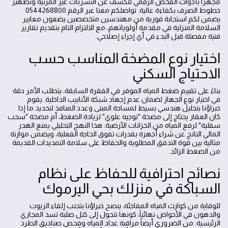
مجهزًا بأدوات الفحص الرقمي للكشف عن التسربات غير المرئية وتطهير
خطوط الصرف بكفاءة عالية. تواصلكم معنا عبر الرقم 0544268800
يضمن لكم استجابة فورية من مهندسين متخصصين يضعون معايير
السلامة المنزلية في مقدمة أولوياتهم، مع الالتزام التام بتقديم تقارير
فنية مفصلة قبل البدء في أي إجراء إصلاحي.
اختيار نوع المضخة المناسب حسب
الاحتياج السكني
بناءً على تقييم ضغط المياه الموفر في الفقرة السابقة، يتطلب الأمر دقة
في اختيار نوع الجهاز لضمان عدم إجهاد شبكة الأنابيب الداخلية. يقوم
خبراؤنا بتحليل هندسي بسيط لمساحة المبنى وعدد المنافذ لتحديد ما إذا
كان العقار يحتاج إلى مضخة "توجيه علوي" لزيادة الضغط، أم مضخة "سحب
سفلية" لرفع المياه من الخزانات الأرضية. هذا النهج التحليلي يمنع الهدر
المالي الناتج عن شراء أجهزة بقدرات تفوق الحاجة الفعلية، ويضمن موازنة
مثالية بين قوة التدفق المطلوبة والحفاظ على سلامة التمديدات القديمة
من الضغط الزائد.
نصائح احترافية للحفاظ على نظام
السباكة في منزلك بحي اليرموك
للوقاية من كوارث المياه المفاجئة، ينصح خبراؤنا بتجنب إلقاء الزيوت
والدهون في الأحواض نهائياً، كونها تتحول إلى كتل صلبة تسد المجاري
الرئيسية. من الضروري أيضاً مراقبة عداد المياه وفحص صناديق الطرد