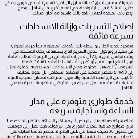
اليرموك. يضمن فريق "صيانة منازل الرياض" تقديم تشخيص فوري وعلاج
جذري للمشكلة في زيارة واحدة، مع تقديم تقرير فني شامل يوضح
الإجراءات المتخذة لضمان راحة بالك واستدامة أمان منزلك.
إصلاح التسربات وإزالة الانسدادات
بسرعة فائقة
وبمجرد تحديد الخلل بواسطة تلك الأدوات المتطورة، يبدأ فريق الطوارئ
في تنفيذ بروتوكول التدخل السريع الذي يستهدف إنهاء المشكلة في
وقت قياسي. نحن ندرك أن تسربات المياه في حي اليرموك تتطلب تعاملاً
فورياً لمنع نمو العفن أو تضرر الأسقف، لذا نعتمد تقنية "الضغط
النيتروجيني" لتطهير الخطوط وفتح الانسدادات المستعصية بكفاءة تصل
إلى 98%. لا تقتصر مهمتنا على الإصلاح السطحي، بل نقوم بتنظيف
الأنابيب من الرواسب الكلسية والدهون المتراكمة لضمان انسيابية المياه
لسنوات قادمة، مما يعزز من العمر الافتراضي لمنظومة الصرف الصحي
بالكامل.
خدمة طوارئ متوفرة على مدار
الساعة واستجابة سريعة
تدرك شركة صيانة منازل الرياض أن مشاكل السباكة لا تنتظر، لذا خصصنا
فرق طوارئ متأهبة للتحرك الفوري بحي اليرموك، حيث نصل إلى موقعك
في غضون 30 دقيقة فقط من تلقي البلاغ. لا تقتصر خدمتنا العاجلة على
الإصلاح السطحي، بل تشمل الفحص الشامل لمنظومة الصرف والتغذية