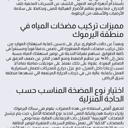
باستخدام أجهزة الرصد الصوتي للكشف عن التسربات المخفية خلف
الجدران، مما يمنع تفاقم الأضرار الهيكلية للمبنى ويحافظ على سلامة
الأرضيات والأسقف من الرطوبة.
مميزات تركيب مضخات المياه في
منطقة اليرموك
وبعيداً عن حالات الطوارئ، نركز على تحسين كفاءة استهلاك الموارد من
خلال تركيب مضخات المياه المتطورة التي تضمن تدفقاً قوياً ومستقراً في
كافة الطوابق. تساهم تقنياتنا الحديثة في توفير استهلاك المياه بنسبة
تصل إلى 30% عبر تنظيم الضغط ومنع الهدر الناتج عن ضعف التدفق في
الصنابير البعيدة. علاوة على ذلك، نعتمد على موديلات صامتة تماماً لا
تسبب إزعاجاً داخل المنزل، مع عزل حراري للمحركات لضمان استمرارية
العمل بكفاءة عالية حتى في درجات الحرارة المرتفعة التي تشهدها منطقة
شرق الرياض.
اختيار نوع المضخة المناسب حسب
الحاجة المنزلية
لتحقيق أقصى استفادة من هذه المميزات، يقوم فني سباك اليرموك
بإجراء دراسة هيدروليكية للمبنى لتحديد نوع المضخة الأمثل؛ حيث يتم ترشيح
المضخات "التوربينية" للمنازل ذات الارتفاعات العالية، بينما نوصي
بالمضخات "الذكية" التي تعمل بنظام السرعات المتغيرة لتوفير الطاقة
بنسبة 20% إضافية. هذا الاختيار الدقيق يضمن عدم تحميل شبكة الأنابيب