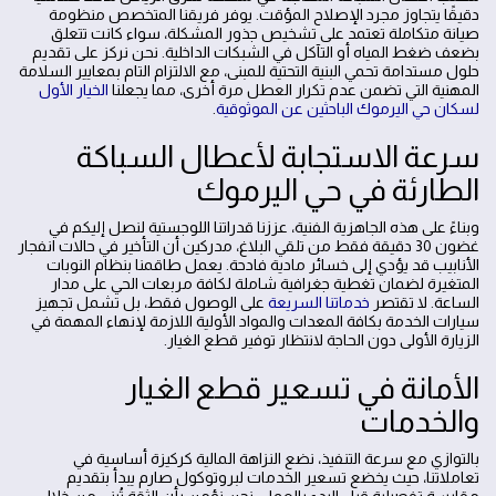
دقيقًا يتجاوز مجرد الإصلاح المؤقت. يوفر فريقنا المتخصص منظومة
صيانة متكاملة تعتمد على تشخيص جذور المشكلة، سواء كانت تتعلق
بضعف ضغط المياه أو التآكل في الشبكات الداخلية. نحن نركز على تقديم
حلول مستدامة تحمي البنية التحتية للمبنى، مع الالتزام التام بمعايير السلامة
المهنية التي تضمن عدم تكرار العطل مرة أخرى، مما يجعلنا
الخيار الأول
لسكان حي اليرموك الباحثين عن الموثوقية
.
سرعة الاستجابة لأعطال السباكة
الطارئة في حي اليرموك
وبناءً على هذه الجاهزية الفنية، عززنا قدراتنا اللوجستية لنصل إليكم في
غضون 30 دقيقة فقط من تلقي البلاغ، مدركين أن التأخير في حالات انفجار
الأنابيب قد يؤدي إلى خسائر مادية فادحة. يعمل طاقمنا بنظام النوبات
المتغيرة لضمان تغطية جغرافية شاملة لكافة مربعات الحي على مدار
الساعة. لا تقتصر
خدماتنا السريعة
على الوصول فقط، بل تشمل تجهيز
سيارات الخدمة بكافة المعدات والمواد الأولية اللازمة لإنهاء المهمة في
الزيارة الأولى دون الحاجة لانتظار توفير قطع الغيار.
الأمانة في تسعير قطع الغيار
والخدمات
بالتوازي مع سرعة التنفيذ، نضع النزاهة المالية كركيزة أساسية في
تعاملاتنا، حيث يخضع تسعير الخدمات لبروتوكول صارم يبدأ بتقديم