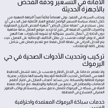
الأمانة في التسعير ودقة الفحص
بالأجهزة الحديثة
وبجانب السرعة في التنفيذ، نولي اهتماماً فائقاً لمبدأ النزاهة المهنية من
خلال اعتماد سياسة التسعير الواضح لقطع الغيار الأصلية قبل البدء في أي
عمل. نستخدم في "صيانة منازل الرياض" أجهزة الفحص الحراري المتطورة
وكاميرات الأنابيب الدقيقة التي تتيح لنا تحديد موقع العطل بدقة متناهية
دون الحاجة إلى أعمال تكسير عشوائية أو تشويه للديكورات. هذا النهج
التقني لا يوفر الوقت فحسب، بل يقلل التكاليف الإجمالية على العميل، حيث
يتم التدخل الجراحي في نقطة الخلل فقط مع تقديم ضمان فني شامل
يغطي كافة الإصلاحات.
تركيب وتحديث الأدوات الصحية في حي
اليرموك
ولا تقتصر خدماتنا على التدخل الطارئ فحسب، بل تمتد لتشمل التخطيط
الهندسي المتكامل لتحديث الأنظمة القديمة واستبدالها بخيارات عصرية
موفرة للطاقة والمساحة. نحن نساعد أصحاب المنازل في اختيار أطقم
الحمامات والمطابخ التي تجمع بين الجمالية والوظيفة، مع مراعاة ضغط
المياه في شبكة حي اليرموك لضمان تدفق سلس ومستدام يواكب التطور
العمراني المتسارع في المنطقة.
خدمات سباكة اليرموك المعتمدة واحترافية
الفنيين