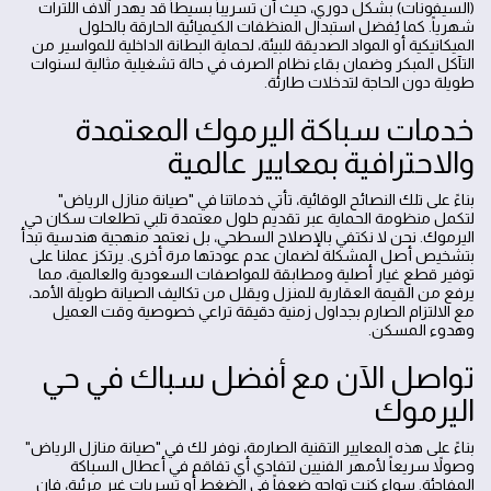
(السيفونات) بشكل دوري، حيث أن تسريباً بسيطاً قد يهدر آلاف اللترات
شهرياً. كما يُفضل استبدال المنظفات الكيميائية الحارقة بالحلول
الميكانيكية أو المواد الصديقة للبيئة، لحماية البطانة الداخلية للمواسير من
التآكل المبكر وضمان بقاء نظام الصرف في حالة تشغيلية مثالية لسنوات
طويلة دون الحاجة لتدخلات طارئة.
خدمات سباكة اليرموك المعتمدة
والاحترافية بمعايير عالمية
بناءً على تلك النصائح الوقائية، تأتي خدماتنا في "صيانة منازل الرياض"
لتكمل منظومة الحماية عبر تقديم حلول معتمدة تلبي تطلعات سكان حي
اليرموك. نحن لا نكتفي بالإصلاح السطحي، بل نعتمد منهجية هندسية تبدأ
بتشخيص أصل المشكلة لضمان عدم عودتها مرة أخرى. يرتكز عملنا على
توفير قطع غيار أصلية ومطابقة للمواصفات السعودية والعالمية، مما
يرفع من القيمة العقارية للمنزل ويقلل من تكاليف الصيانة طويلة الأمد،
مع الالتزام الصارم بجداول زمنية دقيقة تراعي خصوصية وقت العميل
وهدوء المسكن.
تواصل الآن مع أفضل سباك في حي
اليرموك
بناءً على هذه المعايير التقنية الصارمة، نوفر لك في "صيانة منازل الرياض"
وصولاً سريعاً لأمهر الفنيين لتفادي أي تفاقم في أعطال السباكة
المفاجئة. سواء كنت تواجه ضعفاً في الضغط أو تسربات غير مرئية، فإن