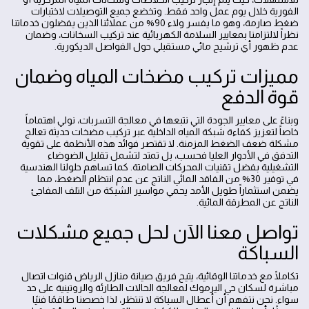
الفورية خلال يوم عمل واحد فقط. وتخضع جميع التوصيلات لاختبارات
ضغط صارمة، وهو ما يفسر ولاء 90% من عملائنا الذين يفضلون خدماتنا
نظراً لالتزامنا بمعايير السلامة الكهربائية عند تركيب السخانات، وضمان
عدم ظهور أي ترشيح مائي مستقبلي حول الفواصل الديكورية.
مميزات تركيب مضخات المياه وضمان
قوة الدفع
وبناءً على معايير الجودة التي نتبعها في معالجة التسربات، نولي اهتماماً
خاصاً لتعزيز كفاءة شبكة المياه الداخلية عبر تركيب مضخات حديثة تعالج
مشكلة ضعف الضغط المزمنة. لا تقتصر فوائد هذه الأنظمة على تقوية
التدفق في الأدوار العليا فحسب، بل تمتد لتشمل تقليل الضوضاء
التشغيلية بفضل تقنيات المحركات الصامتة. كما تساهم حلولنا الهندسية
في توفير 30% من الفاقد المائي الناتج عن عدم انتظام الضغط، مما
يضمن استثماراً طويل الأمد يحمي مواسير الشبكة من التلف المفاجئ
الناتج عن المطرقة المائية.
تواصل معنا الآن لحل جميع مشكلات
السباكة
تكاملًا مع خدماتنا الوقائية، يتيح فريق صيانة منازل الرياض قنوات اتصال
مباشرة لسكان حي اليرموك لمعالجة الحالات الطارئة والروتينية على حد
سواء. نحن نتفهم أن أعطال السباكة لا تنتظر، لذا خصصنا طاقمًا فنيًا