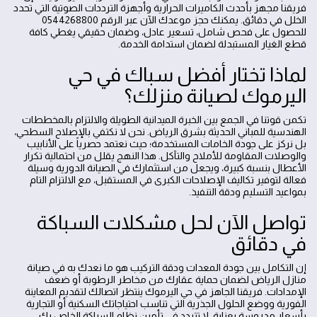
فريقنا مجهز بأحدث الكاميرات الحرارية وأجهزة الترددات الصوتية التي تحدد
الخلل في دقائق. يمكنك حجز موعدك الآن عبر الرقم 0544268800
للحصول على فحص شامل، تسعير عادل، وضمان حقيقي يغطي كافة
قطع الغيار المستبدلة لضمان استدامة الخدمة.
لماذا تختار أفضل سباك في حي
اليرموك لصيانة منزلك؟
تكمن قوتنا في الجمع بين الخبرة الميدانية الطويلة والالتزام بالمخططات
الهندسية للمباني الحديثة بشرق الرياض. نحن لا نكتفي بالإصلاح السطحي،
بل نركز على جودة الخامات المستخدمة؛ حيث نعتمد حصرياً على الأنابيب
والوصلات المقاومة للأملاح والتآكل. هذا النهج يقلل من احتمالية تكرار
الأعطال بنسبة كبيرة، ويجعل من استثمارك في الصيانة الدورية وسيلة
فعالة لتوفير تكاليف الإصلاحات الكبرى في المستقبل، مع الالتزام التام
بمواعيد التسليم ودقة التنفيذ.
تواصل الآن لحل مشكلات السباكة
في دقائق
إن التكامل بين جودة المعدات ودقة التركيب هو ما نعدك به في صيانة
منازل الرياض لضمان حماية عقارك من مخاطر الرطوبة أو ضعف
الإمدادات. فريقنا الجاهز في حي اليرموك ينتظر اتصالك لتقديم المعاينة
الفورية ووضع الحلول الجذرية التي تناسب احتياجاتك السكنية أو التجارية
بأسعار مدروسة بعناية. لا تتردد في تأمين نظام السباكة الخاص بك