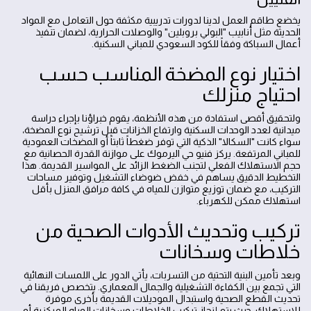
يخضع طاقم العمل لدينا لدورات تدريبية مكثفة حول التعامل مع المواد
الحديثة مثل أنابيب "البولي بروبلين" والوصلات الحرارية، لضمان تنفيذ
أعمال السباكة وفقاً للكود السعودي للمباني السكنية.
اختيار نوع المضخة المناسب حسب
احتياج منزلك
ولتحقيق أقصى استفادة من هذه الأنظمة، يقوم خبراؤنا بإجراء دراسة
ميدانية لعدد الوحدات السكنية وارتفاع الخزانات قبل ترشيح نوع المضخة،
سواء كانت "السكالا" الذكية التي توفر ضغطاً ثابتاً أو المضخات العمودية
للمباني المرتفعة. يركز فنيو حي اليرموك على موازنة القدرة الحصانية مع
حجم الاستهلاك الفعلي لتجنب الضغط الزائد على المواسير القديمة. هذا
التخطيط الدقيق يساهم في خفض ضوضاء التشغيل وتوفير مساحات
التركيب، مع ضمان توزيع متوازن للمياه في كافة مرافق المنزل بأقل
استهلاك ممكن للكهرباء.
تركيب وتحديث الأدوات الصحية من
خلاطات وسخانات
وبعد تأمين البنية التحتية من التسربات، يأتي الدور على اللمسات النهائية
التي تجمع بين الكفاءة التشغيلية والجمال المعماري. يتخصص فريقنا في
تحديث القطع الصحية واستبدال الموديلات القديمة بأخرى موفرة
للاستهلاك، حيث يتم إنجاز تركيب الخلاطات وسخانات المياه المركزية أو