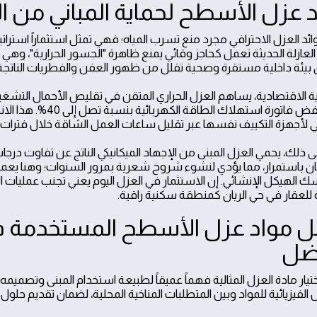
د عزل الأسطح لحماية المباني من ا
ائد العزل الاحترافي مجرد منع تسرب المياه؛ فهي تمثل استثماراً استراتيجياً
لعازلة الحديثة تعمل كحاجز وقائي يمنع ظاهرة "الجسور الحرارية"، وهي ا
 بيئة داخلية مستقرة وصحية تقلل من ظهور العفن والفطريات الناتجة 
ية الاقتصادية، يساهم العزل الحراري المتقن في تقليص الأحمال التشغي
حيث تنخفض فاتورة است
ي لأجهزة التكييف نفسها عبر تقليل ساعات العمل الشاقة خلال فترات الذر
 ذلك، يحمي العزل المبنى من الإجهاد الميكانيكي الناتج عن تفاوت درجات ا
 باستمرار، مما يؤدي لنشوء شروخ شعرية بمرور السنوات؛ وهنا يع
ك الهيكل الإنشائي. إن الاستثمار في العزل اليوم يعني تجنب عمليات ا
للعقار في حي الريان كمنطقة سكنية راقية.
 مواد عزل الأسطح المستخدمة في 
ضل
تيار مادة العزل المثالية فهماً عميقاً لطبيعة استخدام المبنى وتصميمه
لفيزيائية للمواد وبين المتطلبات المناخية المحلية، لضمان تقديم حلول 