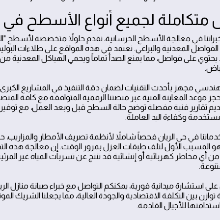
 متكاملة لجميع أنواع الأسطح في ح
 لخبراتنا في معالجة الأسطح الخرسانية، نقدم حلولاً متخصصة لأسطح "
 الفواصل المعدنية والبراغي. نعتمد في هذه المواقع على طلاءات البولي
 يحتوي على فواصل، مما يمنع الصدأ تماماً ويحمي الهياكل المعدنية من ال
ياض.
لهندسي مجهز بأحدث التقنيات لضمان دقة التنفيذ في المشاريع الكب
قديم تقارير فنية مفصلة توضح حالة السطح قبل وبعد العمل، مع تو
مستخدمة وكفاءة اليد العاملة.
ماتنا في حي الريان فحصاً شاملاً لأنظمة تصريف الأمطار والمزاريب، 
وهو المسبب الأول لتلف طبقات العزل بمرور الوقت. إن معالجة هذه الت
من أي مخاطر كهربائية أو إنشائية قد تنتج عن تسربات المياه غير المرئي
متنوعة.
لى استشارة ميدانية فورية، يمكنكم التواصل مع خبراء صيانة منازل الر
ازن بين التكلفة الاقتصادية والجودة العالية، مما يجعلنا الشريك الموث
تدامتها للأجيال القادمة.