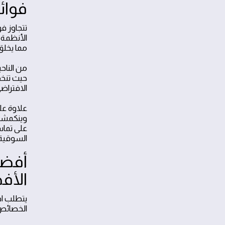
فوائ
تتجاوز فو
الأنظمة ا
مما يخلق
من الناح
الافتراض
علاوة على
وينكمشان
على تماس
السوقية 
أفضل
الأف
يتطلب اخ
الخصائص ا