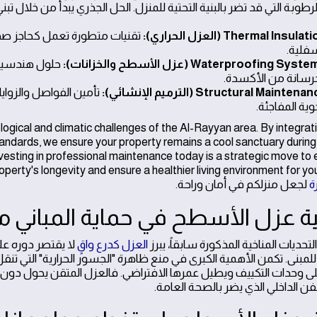
رطوبة التي قد تضر بالبنية التحتية للمنزل. الحل الجذري يبدأ من خلال 
Thermal Insula (العزل الحراري):
تقنيات متطورة تعمل كحاجز صد ي
سفلية.
Waterproofing Sys (عزل الأسطح والخزانات):
حلول هندسية ت
خرسانة من الأكسدة.
Structural Mainten (الترميم الإنشائي):
تأمين الفواصل والزواي
وية المفاجئة.
gical and climatic challenges of the Al-Rayyan area. By integrati
andards, we ensure your property remains a cool sanctuary during
Investing in professional maintenance today is a strategic move to
your property's longevity and ensure a healthier living environment for , حيث يمكنكم ال
ة
لجعل منزلكم في أمان وراحة.
ة عزل الأسطح في حماية المباني م
 التحديات المناخية المذكورة سابقاً، يبرز
العزل كدرع واقٍ
لا يقتصر دوره عل
 للمبنى. تكمن الأهمية الكبرى في منع ظاهرة "الجسور الحرارية" التي تن
لى وحدات التكييف ويطيل عمرها الافتراضي. فالعزل المتقن يحول دون وص
فن الداخلي الذي يضر بالصحة العامة.