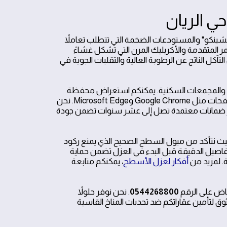
ي الريان
الشينكو" والمستودعات الضخمة التي تتطلب تعاملاً
مر المتقدمة والأكريليك المرن التي تشكل غشاءً
تآكل الناتج عن الرطوبة العالية والتقلبات الجوية في
رى والمجمعات السكنية. يمكنكم استعراض محفظة
أعمالنا وحجز موعد المعاينة الفنية عبر منصتنا الرقمية المتوافقة مع كافة المتصفحات مثل Google Chrome وMicrosoft Edge. نحن
فير ضمانات معتمدة تصل إلى عشر سنوات تضمن جودة
حيث نتأكد من ميول السطح الصحيح الذي يمنع ركود
فاصيل الدقيقة قبل البدء في العزل تضمن حماية
ة. لمزيد من
أفكار لعزل الأسطح
، يمكنكم متابعة
ياض على الرقم
0544268800
. نحن نوفر حلولاً
وق لتأمين عقاراتكم ضد تحديات المناخ القاسية