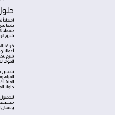
حلول
امتداداً
خاصاً مع
متصلاً لا
شرق الر
فريقنا ا
نلتزم بت
المواد ال
تتضمن خد
المياه، 
المنشأة 
حلولنا ال
للحصول ع
مخصصة تو
وضمان اس