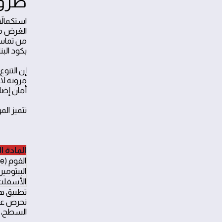
طرق 
استكمالاً
الغرض من 
بكود البن
إن التنو
مرونة لا
أمان إضا
تتميز ال
المادة ا
الفوم (Polyurethane)
البيتومين (umen
الأسفلت (halt
تطبيق هذ
نحرص على
السطح، م