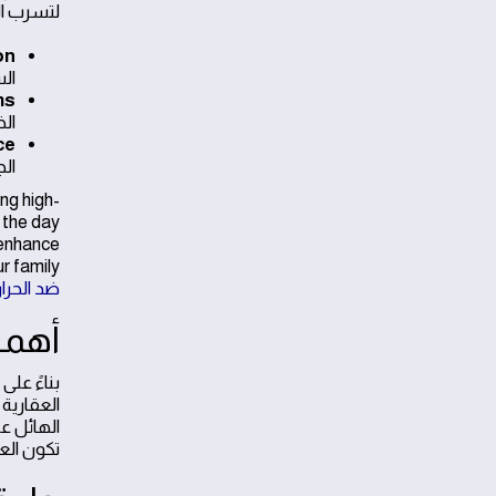
لتسرب ال
tion
ال
tems
ال
ance
الج
ng high-
 the day
 enhance
your family
ضد الحرار
أهمي
بناءً على
العقارية
الهائل ع
تكون الع