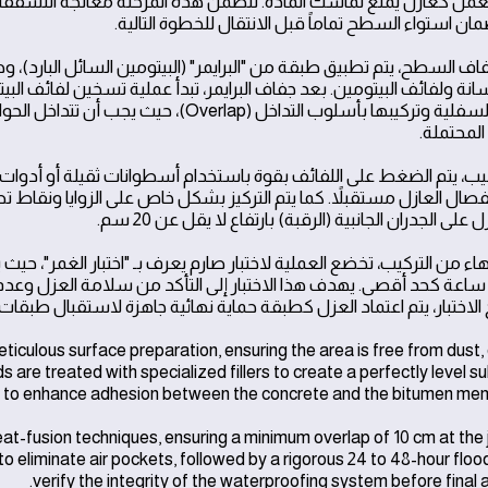
تعمل كعازل يمنع تماسك المادة. تتضمن هذه المرحلة معالجة التشق
مان استواء السطح تماماً قبل الانتقال للخطوة التالية.
اف السطح، يتم تطبيق طبقة من "البرايمر" (البيتومين السائل البارد)،
المحتملة.
تركيب، يتم الضغط على اللفائف بقوة باستخدام أسطوانات ثقيلة أو أد
صال العازل مستقبلاً. كما يتم التركيز بشكل خاص على الزوايا ونقاط تص
 على الجدران الجانبية (الرقبة) بارتفاع لا يقل عن 20 سم.
مدة 48 ساعة كحد أقصى. يهدف هذا الاختبار إلى التأكد من سلامة العزل 
الاختبار، يتم اعتماد العزل كطبقة حماية نهائية جاهزة لاستقبال طبقات ا
iculous surface preparation, ensuring the area is free from dust, o
 are treated with specialized fillers to create a perfectly level s
ed to enhance adhesion between the concrete and the bitumen me
t-fusion techniques, ensuring a minimum overlap of 10 cm at the j
o eliminate air pockets, followed by a rigorous 24 to 48-hour flood
verify the integrity of the waterproofing system before final 