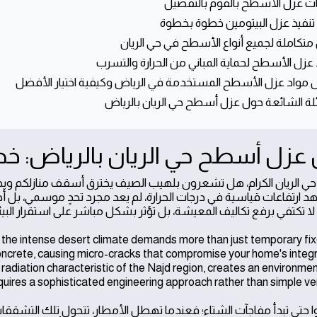
 عزل الأسطح بالفوم بالتفصيل
نفيذ عزل البيتومين خطوة بخطوة
متكاملة لجميع أنواع الأسطح في حي الريان
 عزل الأسطح لحماية المباني من الحرارة والتسرب
مواد عزل الأسطح المستخدمة في الرياض وكيفية اختيار الأفضل
لة الشائعة حول عزل أسطح حي الريان بالرياض
 عزل أسطح حي الريان بالرياض: خ
حي الريان الكرام، هل تشعرون بلهيب الصيف يخترق أسقف منازلكم ويحول
 ارتفاعات قياسية في درجات الحرارة، لم يعد مجرد تحدٍ موسمي، بل أصبح 
ا تكتفي برفع تكاليف المعيشة، بل تؤثر بشكل مباشر على استقرار البيئة 
, the intense desert climate demands more than just temporary fix
ncrete, causing micro-cracks that compromise your home's integri
r radiation characteristic of the Najd region, creates an environme
equires a sophisticated engineering approach rather than simple ven
وا حتى تبدأ مفاجآت الشتاء؛ فعندما تهطل الأمطار، تتحول تلك التشققات