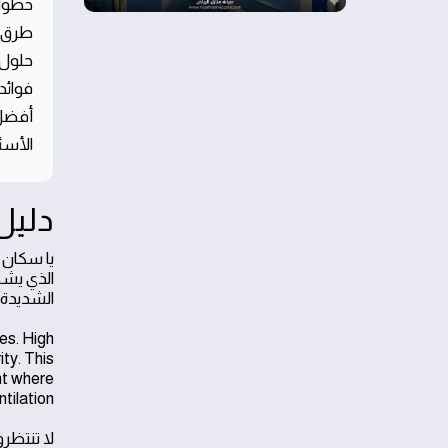
خطوات
طرق ت
حلول 
فوائد
أفضل 
الأسئ
دليل
يا سكان 
الذي يشهد
الشديدة ل
es. High
ty. This
nt where
tilation.
لا تنتظر