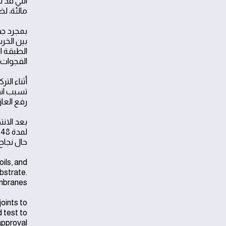
التي قد 
مالئة، لض
بمجرد جف
الفجوات 
أثناء ال
تسبب انف
رفع العازل
ل
حال نجاح 
ils, and
ubstrate.
mbranes.
oints to
 test to
approval.