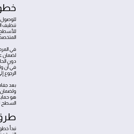
خطوا
للوصول إل
تنظيف ال
المتخصص
في المرح
لضمان عد
دون الحا
في آن وا
الرجوع إل
بعد جفاف
ولضمان ا
هو حماية
السطح لل
طرق 
تبدأ خط