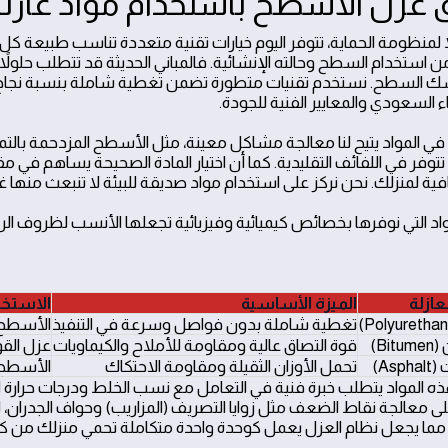
عزل الأسطح باستخدام مواد عازلة
 لمنظومة الحماية، تتوفر اليوم خيارات تقنية متعددة تناسب طبيعة كل مبن
استخدام السطح وحالته الإنشائية. فالمباني الحديثة قد تتطلب حلولاً خفي
اء السعودي والمعايير الفنية للجودة.
ع في المواد يتيح لنا معالجة مشاكل معينة، مثل الأسطح المزدحمة بالتمد
 تتوفر في اللفائف التقليدية. كما أن اختيار المادة الصحيحة يساهم في 
فية لمنزلك. نحن نركز على استخدام مواد صديقة للبيئة لا تنبعث منها
مواد التي نوفرها بخصائص كيميائية وفيزيائية تجعلها الأنسب لظروف الري
لعازلة
الميزة الأساسية
الاستخد
تغطية شاملة بدون فواصل وسرعة في التنفيذ
الأسطح 
Bit)
قوة التصاق عالية ومقاومة للأملاح والكيماويات
عزل القو
Asp)
تحمل الأوزان الثقيلة ومقاومة الاحتكاك
الأسطح 
ه المواد يتطلب خبرة فنية في التعامل مع نسب الخلط ودرجات حرا
 معالجة نقاط الضعف مثل زوايا التصريف (المزاريب) وحواف الجدران، لض
ما يجعل نظام العزل يعمل كوحدة واحدة متكاملة تحمي منزلك من كا