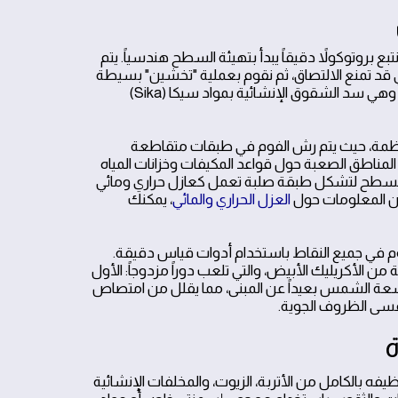
بع بروتوكولاً دقيقاً يبدأ بتهيئة السطح هندسياً. يتم
تي قد تمنع الالتصاق، ثم نقوم بعملية "تخشين" بسيطة
للأسطح الملساء جداً لضمان تغلغل المادة في المسام. تلي ذلك خطوة حاسمة وهي سد الشقوق الإنشائية بمواد سيكا (Sika)
منتظمة، حيث يتم رش الفوم في طبقات متقاطعة
مناطق الصعبة حول قواعد المكيفات وخزانات المياه
تها للسطح لتشكل طبقة صلبة تعمل كعازل حراري ومائي
من المعلومات حول
العزل الحراري والمائي
، يمكنك
فوم في جميع النقاط باستخدام أدوات قياس دقيقة.
الأكريليك الأبيض، والتي تلعب دوراً مزدوجاً: الأول
شعة الشمس بعيداً عن المبنى، مما يقلل من امتصاص
قسى الظروف الجوية.
ة
ه بالكامل من الأتربة، الزيوت، والمخلفات الإنشائية