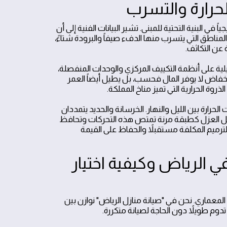
لحرارة والتسرب
 في البنية التحتية للمبنى. تشير البيانات الفنية إلى أن
لمناطق التي يتسرب منها الدفء صيفاً والبرودة شتاءً،
عن التكاثف.
لية على أنظمة التكييف المركزي والوحدات المنفصلة،
هلاك الطاقة الكهربائية بنسبة تصل إلى 40%. هذا الانخفاض لا يوفر المال فحسب، بل يطيل أيضاً العمر
وة الحرارية التي تميز مناخ المملكة.
لحرارة بين الليل والنهار. الخرسانة والحديد يتمددان
مل العزل كطبقة مرنة تمتص هذه التحركات وتحافظ
لترميم المكلفة مستقبلاً والحفاظ على القيمة
الرياض وكيفية اختيار
 المعماري. نحن في "صيانة منازل الرياض" نوازن بين
تدوم طويلاً دون الحاجة لصيانة متكررة.