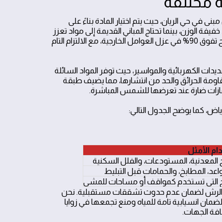
 مختلفة
ى في حي الريان، حيث يتم اختيار المادة بناءً على
فة الوزن، بينما تحتاج المباني القديمة إلى مواد تعزز
من تماسك السطح. نستخدم تقنيات متطورة تضمن تغطية شاملة بنسبة نجاح تفوق 90% في عزل العوامل الخارجية، مع الالتزام التام
يدات الكهربائية والمواسير، حيث توفر المواد السائلة
مقاومة الحرائق والحد من انتشارها، مما يضيف طبقة
 غازات ضارة عند تعرضها للشمس المباشرة.
اض، كما يوضح الجدول التالي:
ام الأمثل
المعدنية، المستودعات، والفلل السكنية
اعد، المطابخ، والحمامات قبل التبليط
التي تستخدم كمواقف أو مساحات للمشي
رة الرش لضمان عدم حدوث تشققات مستقبلية. نحن
مان انسيابية تامة للمياه ومنع تجمعها في زوايا
فة الجهات.