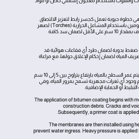
قات والثقوب باستخدام معجون إسمنتي خاص أو مواد
 وهي خطوة حيوية تعمل كجسر رابط لتعزيز الالتصاق
بين الخرسانة ولفائف البيتومين. بعد جفاف البرايمر، تبدأ عملية تسخين لفائف البيتومين باستخدام المشاعل الحرارية (Torches) لصهر
الطبقة السفلية وتركيبها بأسلوب التداخل (Overlap)، حيث يجب أن تتداخل الحواف بمقدار 10 سم على الأقل لضمان سد كافة
وات ضغط يدوية لضمان طرد أي فقاعات هوائية قد
ريف المياه لضمان إحكام الإغلاق حولها، مع مراعاة
بعد الانتهاء من التركيب، تخضع العملية لاختبار صارم يعرف بـ "اختبار الغمر"، حيث يتم غمر السطح بالمياه بارتفاع يتراوح بين 5 إلى 10 سم
وعدم وجود أي ثغرات مجهرية تسمح بمرور المياه، وفي
لتبليط أو الحماية الإضافية.
The application of bitumen coating begins with met
construction debris. Cracks and voids
Subsequently, a primer coat is appli
The membranes are then installed using hea
prevent water ingress. Heavy pressure is applied t