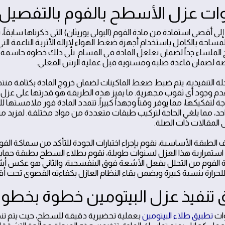
ت عزل الأسطح بالفوم بالتفصيل
ى أقصى استفادة من مادة الفوم (البولي يوريثان) التي ذكرناها سابقاً، نت
مساحة بالكامل باستخدام أجهزة ضغط الهواء لإزالة الأتربة الناعمة ال
ة لضمان قاعدة صلبة ومستوية قبل عملية الرش الفعلي.
لة التنفيذية، يتم ضبط ضغط الماكينات لضمان خروج المادة بكثافة 
م وجود أي ثقوب مجهرية. ما يميز هذه الطريقة هو قدرتها على عزل ال
جة لتفكيكها، مما يوفر وقتاً وجهداً كبيراً. تتمدد المادة فور ملامس
حد، مما يلغي الحاجة لتركيب طبقات متعددة من مواد مختلفة. لمزيد 
ى المقالات ذات الصلة.
 الطبقة الأساسية، نقوم بإجراء اختبارات الجودة للتأكد من سماكة ال
ستمرارية هذا العزل لسنوات طويلة، نقوم بطلاء السطح بطبقة حماية من 
 الفوم من التحلل بفعل الأشعة فوق البنفسجية، والثاني هو عكس أ
حرارة بنسبة كبيرة ويضمن بقاء النظام العازل بكفاءته القصوى تحت أ
تنفيذ عزل البيتومين خطوة بخطو
وات
تطبيق طلاء البيتومين
بعملية تحضيرية دقيقة للسطح، حيث يتم تنظيف