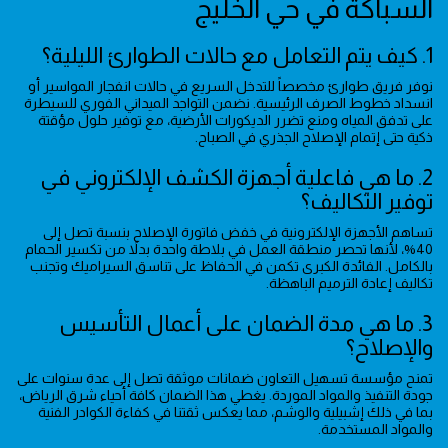
السباكة في حي الخليج
1. كيف يتم التعامل مع حالات الطوارئ الليلية؟
نوفر فريق طوارئ مخصصاً للتدخل السريع في حالات انفجار المواسير أو
انسداد خطوط الصرف الرئيسية. نضمن التواجد الميداني الفوري للسيطرة
على تدفق المياه ومنع تضرر الديكورات الأرضية، مع توفير حلول مؤقتة
ذكية حتى إتمام الإصلاح الجذري في الصباح.
2. ما هي فاعلية أجهزة الكشف الإلكتروني في
توفير التكاليف؟
تساهم الأجهزة الإلكترونية في خفض فاتورة الإصلاح بنسبة تصل إلى
40%، لأنها تحصر منطقة العمل في بلاطة واحدة بدلاً من تكسير الحمام
بالكامل. الفائدة الكبرى تكمن في الحفاظ على تناسق السيراميك وتجنب
تكاليف إعادة الترميم الباهظة.
3. ما هي مدة الضمان على أعمال التأسيس
والإصلاح؟
تمنح مؤسسة تسهيل التعاون ضمانات موثقة تصل إلى عدة سنوات على
جودة التنفيذ والمواد الموردة. يغطي هذا الضمان كافة أحياء شرق الرياض،
بما في ذلك إشبيلية والوشم، مما يعكس ثقتنا في كفاءة الكوادر الفنية
والمواد المستخدمة.