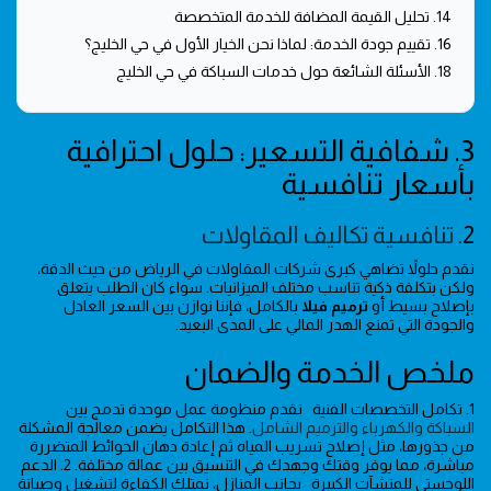
14. تحليل القيمة المضافة للخدمة المتخصصة
16. تقييم جودة الخدمة: لماذا نحن الخيار الأول في حي الخليج؟
18. الأسئلة الشائعة حول خدمات السباكة في حي الخليج
3. شفافية التسعير: حلول احترافية
بأسعار تنافسية
2.
تنافسية تكاليف المقاولات
نقدم حلولاً تضاهي كبرى شركات المقاولات في الرياض من حيث الدقة،
ولكن بتكلفة ذكية تناسب مختلف الميزانيات. سواء كان الطلب يتعلق
بإصلاح بسيط أو
ترميم فيلا
بالكامل، فإننا نوازن بين السعر العادل
والجودة التي تمنع الهدر المالي على المدى البعيد.
ملخص الخدمة والضمان
1. تكامل التخصصات الفنية نقدم منظومة عمل موحدة تدمج بين
السباكة والكهرباء والترميم الشامل
. هذا التكامل يضمن معالجة المشكلة
من جذورها، مثل إصلاح تسريب المياه ثم إعادة دهان الحوائط المتضررة
مباشرة، مما يوفر وقتك وجهدك في التنسيق بين عمالة مختلفة. 2. الدعم
اللوجستي للمنشآت الكبيرة بجانب المنازل، نمتلك الكفاءة لتشغيل وصيانة