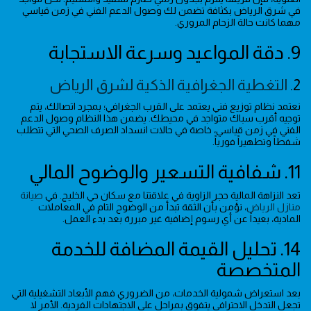
في شرق الرياض بكثافة تضمن لك وصول الدعم الفني في زمن قياسي
مهما كانت حالة الزحام المروري.
9. دقة المواعيد وسرعة الاستجابة
2.
التغطية الجغرافية الذكية لشرق الرياض
نعتمد نظام توزيع فني يعتمد على القرب الجغرافي؛ بمجرد اتصالك، يتم
توجيه أقرب سباك متواجد في محيطك. يضمن هذا النظام وصول الدعم
الفني في زمن قياسي، خاصة في حالات انسداد الصرف الصحي التي تتطلب
شفطاً وتطهيراً فورياً.
11. شفافية التسعير والوضوح المالي
تعد النزاهة المالية حجر الزاوية في علاقتنا مع سكان حي الخليج. في
صيانة
منازل الرياض
، نؤمن بأن الثقة تبدأ من الوضوح التام في المعاملات
المادية، بعيداً عن أي رسوم إضافية غير مبررة بعد بدء العمل.
14. تحليل القيمة المضافة للخدمة
المتخصصة
بعد استعراض شمولية الخدمات، من الضروري فهم الأبعاد التشغيلية التي
تجعل التدخل الاحترافي يتفوق بمراحل على الاجتهادات الفردية. الأمر لا