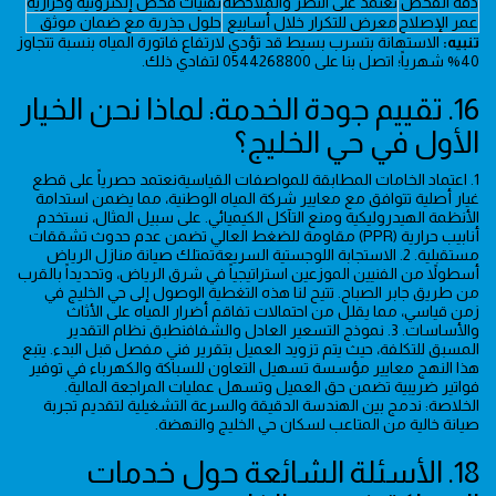
دقة الفحص
تعتمد على النظر والملاحظة
تقنيات فحص إلكترونية وحرارية
عمر الإصلاح
معرض للتكرار خلال أسابيع
حلول جذرية مع ضمان موثق
تنبيه:
الاستهانة بتسرب بسيط قد تؤدي لارتفاع فاتورة المياه بنسبة تتجاوز
40% شهرياً؛ اتصل بنا على 0544268800 لتفادي ذلك.
16. تقييم جودة الخدمة: لماذا نحن الخيار
الأول في حي الخليج؟
1. اعتماد الخامات المطابقة للمواصفات القياسيةنعتمد حصرياً على قطع
غيار أصلية تتوافق مع معايير شركة المياه الوطنية، مما يضمن استدامة
الأنظمة الهيدروليكية ومنع التآكل الكيميائي. على سبيل المثال، نستخدم
أنابيب حرارية (PPR) مقاومة للضغط العالي تضمن عدم حدوث تشققات
مستقبلية. 2. الاستجابة اللوجستية السريعةتمتلك صيانة منازل الرياض
أسطولاً من الفنيين الموزعين استراتيجياً في شرق الرياض، وتحديداً بالقرب
من طريق جابر الصباح. تتيح لنا هذه التغطية الوصول إلى حي الخليج في
زمن قياسي، مما يقلل من احتمالات تفاقم أضرار المياه على الأثاث
والأساسات. 3. نموذج التسعير العادل والشفافنطبق نظام التقدير
المسبق للتكلفة، حيث يتم تزويد العميل بتقرير فني مفصل قبل البدء. يتبع
هذا النهج معايير مؤسسة تسهيل التعاون للسباكة والكهرباء في توفير
فواتير ضريبية تضمن حق العميل وتسهل عمليات المراجعة المالية.
الخلاصة: ندمج بين الهندسة الدقيقة والسرعة التشغيلية لتقديم تجربة
صيانة خالية من المتاعب لسكان حي الخليج والنهضة.
18. الأسئلة الشائعة حول خدمات