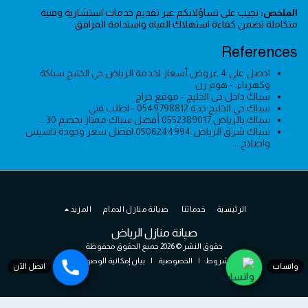
الملخص:
نجيب على تساؤلاتكم عبر تقديم خدمات استشارية وفنية
متكاملة تضمن كفاءة استهلاك المياه واستدامة المرافق.
References
احصل على 4 عروض أسعار لخدمة الرياض حي الخليج سباكة
وكهرباء. - هوم رن
سباك داخل حى الخليج - موقع حراج
سباك حي الخليج جدة 0549798812 - اطلب فني
سباك بالرياض ⁦0552389017⁩ أفضل سباك ممتاز بخصم 30 ...
سباك شرق الرياض 0506244994 افضل سعر وجودة تاسيس
واصلاح ...
الرئيسية
خدماتنا
صيانة منازل الدمام
المزيد
صيانة منازل الرياض
حقوق النشر © 2026 جميع الحقوق محفوظة
الشروط
|
الخصوصية
|
بيان إمكانية الوصول
واتساب
اتصل الآن