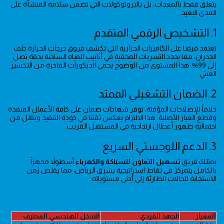
يتعلق فقط بالمعدات، بل بالبروتوكولات التي تضمن سلامة المنشأة على
المدى البعيد.
1. التشخيص الرقمي المتقدم
تعتمد فرقنا على الكاميرات الحرارية التي تكشف فروق درجات الحرارة خلف
الجدران، مما يحدد التسربات المخفية في أنابيب المياه الساخنة بدقة تصل
إلى 99%. هذا المستوى من الوضوح يحمي الديكورات الفاخرة من التكسير
العبثي.
2. الضمان التشغيلي الممتد
خلافاً للإصلاحات المؤقتة، نوفر شهادات ضمان على كافة الأعمال المنفذة
وقطع الغيار الأصلية. هذا الالتزام يعكس ثقتنا في جودة التنفيذ ويقلل من
احتمالية ظهور أعطال ارتدادية في المستقبل القريب.
3. الدعم اللوجستي السريع
يمتلك فريق
تسهيل التعاون للسباكة والكهرباء
أسطولاً مجهزاً
بالكامل يتمركز في نقاط استراتيجية بشرق الرياض، مما يقلص زمن
الاستجابة للحالات الطارئة إلى أدنى مستوياته.
المعيار
الجهد الفردي
التدخل الهندسي المحترف