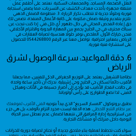
الفلل الضخمة، المساجد، والمجمعات السكنية. نعتمد على أطقم عمل
متنقلة مجهزة بأحدث معدات الكشف عن التسربات، مما يضمن استجابة
فورية وحلولاً جذرية لا تتطلب تكرار الزيارة. 3. منظومة الضمان الذهبي
نلتزم بتقديم وثيقة ضمان مكتوبة على كافة الأعمال المنفذة، تضمن لك
حق إعادة الفحص المجاني في حال ظهور أي خلل فني. إذا كنت تبحث عن
سباك محترف في حي الخليج يجمع بين المهارة اليدوية والالتزام الأخلاقي،
فنحن خيارك الأول. الملخص:نوفر حلولاً هندسية لصيانة العقارات في
الرياض بمعايير احترافية. تواصل معنا عبر الرقم 0544268800 للحصول
على استشارة فنية فورية.
6. دقة المواعيد: سرعة الوصول لشرق
الرياض
نظامنا التشغيلي يعتمد على التوزيع الجغرافي الذكي للفنيين، مما يجعلنا
الأقرب دائماً لسكان حي الخليج وحي إشبيلية. ندرك أن تأخير ساعة واحدة
في حالات انفجار الأنابيب قد يؤدي إلى أضرار جسيمة في الأثاث وهيكل
المبنى، لذا نضع الطوارئ على رأس أولوياتنا.
نطبق بروتوكول "المسار السريع" الذي يبدأ بتوجيه
الفني الأقرب لموقعك
عبر نظام التتبع اللحظي
. هذه الدقة ليست مجرد التزام بالوقت، بل هي جزء
من استراتيجية إدارة المرافق التي نتبعها لضمان عدم تعطل سير الحياة
اليومية داخل منزلك أو منشأتك التجارية.
سواء كنت تخطط لعملية بناء ملاحق جديدة أو تحتاج لصيانة دورية للخزانات
العلوية، فإن فريقنا يلتزم بجدول زمني صارم للتنفيذ والتسليم. نحن نتواجد