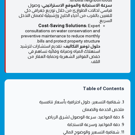
Ishbilia neighborhoods.
سرعة الاستجابة والموقع الاستراتيجي:
وصول
قياسي لحالات الطوارئ من خلال توزيع جغرافي ذكي
للفنيين بالقرب من أحياء الخليج وإشبيلية لضمان التدخل
السريع.
Cost-Saving Solutions:
Expert
consultations on water conservation and
preventive maintenance to reduce monthly
bills and protect property structure.
حلول توفير التكاليف:
تقديم استشارات لترشيد
استهلاك المياه وصيانة وقائية تساهم في
خفض الفواتير الشهرية وحماية العقار من
التلف.
Table of Contents
3. شفافية التسعير: حلول احترافية بأسعار تنافسية
ملخص الخدمة والضمان
6. دقة المواعيد: سرعة الوصول لشرق الرياض
9. دقة المواعيد وسرعة الاستجابة
11. شفافية التسعير والوضوح المالي