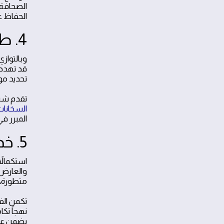
الصحافة 
الحفاظ ع
4. طرق التعامل مع تسرب المياه والوقاية منها
وبالتواز
قد تهدد 
تحديد مو
تقدم شركت
السخانات
المبرر في
5. خدمات العزل وحماية المنشآت في شمال الرياض
استكمالاً
والعارض،
متطورة، 
تكمن الف
نهجاً تك
يضمن عمل