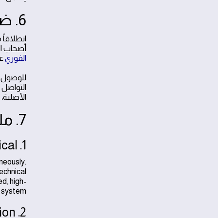
6. ضمان جودة الأعمال وخدمات الطوارئ الفورية
انطلاقاً
أصحاب الع
الفوري
عل
التواصل 
الأصلية، 
7. ملخص خدمات سباكة حي الياسمين
1. Comprehensive Plumbing & Electrical
neously.
echnical
d, high-
 system.
2. Advanced Leak Detection