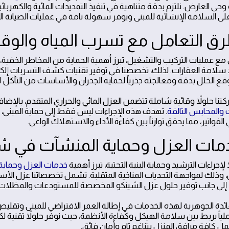
وحي العارض. نلتزم بدقة متناهية في تنفيذ التمديدات المائية والكهر
لى السلامة الإنشائية للمبنى ويوفر سهولة تامة في عمليات الصيانة ا
ي مع عمليات التركيب والتشغيل، تبرز أهمية الحماية من المخاطر الخفية،
سلامة العقارات. لذلك، تخصصنا في توفير تقنيات كشف التسربات إلكتروني
قع الخلل بدقة ومعالجته جذرياً لحماية الجدران والأساسات من التآكل ال
نا حلولاً وقائية شاملة تتضمن العزل المائي والحراري المتقدم، بالإضاف
 والمحابس التالفة
. تهدف هذه الإجراءات ليس فقط إلى حماية المبنى، بل
 الفواتير، مما يحقق توازناً بين كفاءة الأداء والاستهلاك الواعي.
 لإجراءات الترشيد وحماية البنية التحتية، تبرز أهمية
خدمات العزل وحماية
 وذلك لمواجهة التحديات المناخية المتقلبة. تشمل تخصصاتنا عزل الأ
إلى جانب توفير حلول عزل الشينكو المخصصة للمستودعات والمظلات ل
ائدة الجوهرية لهذه الخدمات في إطالة العمر الافتراضي للمبنى وتقليص 
املياً يربط بين سلامة الهيكل وكفاءة الأنظمة، حيث نوفر حلولاً تقنية 
 كافة مرافق المنزل بتناغم تام وأمان فائق.