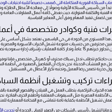
ات السباكة الفورية المتكاملة التي صُممت خصيصاً لتلبية احتياجات الوح
تبدأ من تأسيس السباكة الأولية وصولاً إلى معالجة الأعطال الطارئة و
ة الفنية والتكلفة المتوازنة، حيث نغطي كافة أعمال المقاولات العام
ن لضمان تنفيذ المهام وفق أعلى المعايير القياسية.
هذا المستوى من الجودة في حي الياسمين، نعتمد بشكل أساسي على كفاء
نيين محترفين من جنسيات متنوعة تشمل الخبرات الآسيوية والمصرية و
ة العمليات بإشراف إدارة سعودية تضمن الالتزام التام بالقيم المهنية ومواعيد التسليم.
ت حاجتكم تتطلب تدخل سباك محترف أو كهربائي متخصص، فإننا نوفر عم
مل مع المنشآت الحديثة. نحن ندرك أن التفاصيل الصغيرة في أنظمة السب
ول جذرية تضمن رضا العميل وتجنبه تكرار الأعطال في المستقبل.
ى هذه الخبرات التراكمية، يتطلب العمل في الفيلات والقصور الواقعة ب
ب الأنظمة العصرية مثل السيفونات المعلقة وأطقم الخزف الفاخرة. ن
لضمان تشغيل الأنظمة بكفاءة تامة تتماشى مع الفخامة المعمارية للم
ماتنا لتشمل تأسيس الشبكات من الصفر للمباني الجديدة أو
تحديث الأ