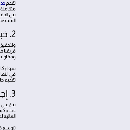
تقدم
خدم
متكاملة 
بين الدق
المتخصصي
2. خبرات فنية وكوادر متخصصة في أعمال السباكة
ولتحقيق 
فريقنا ف
ومقاولين تتجاوز خبرتهم 15 عاماً، وتدار كاف
سواء كان
في التعا
تقديم حل
3. إجراءات تركيب وتشغيل أنظمة السباكة الحديثة
بناءً عل
عند تركي
العالية 
تتوسع خد