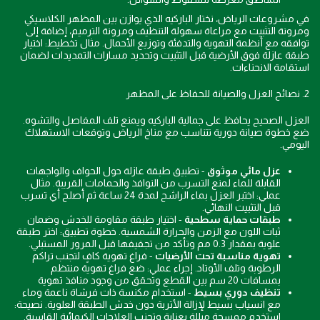
في مشروعات الرياض، نختار الباركيه الذي يوازن بين المظهر الكلاسيكي
ومرونة التثبيت مع مراعاة سهولة التنظيف ومرونة الترميم، إضافة إلى
توافقه مع أنظمة التهوية والتدفئة وتوزيع الأحمال. مثال تخطيط: اختيار
طبقة عازلة فوق الأرضية قبل التثبيت وتحديد مسارات التمديدات لضمان
استقامة الانحناءات.
2. نصائح العزل والصيانة للحفاظ على المظهر
العزل الصحيح يحافظ على جمالية الباركيه ويمنع تلف المفاصل والتشوه.
ضع خطوة صيانة دورية تتناسب مع مناخ الرياض وتوقعات الاستهلاك
اليومي.
عزل مائي موثوق
- تطبيق طبقة عازلة حول الحواف والواجهات
القابلة للماء لمنع التسرب من النوافذ والحمامات القريبة. مثال
عملي: اختبر العزل بماء الراشح لمدة 24 ساعة ثم أصلح أي تسرب
قبل التثبيت النهائي.
طبقات حماية سطحية
- اختيار طبقة مقاومة للخدش وضمان
ثبات اللون مع الزمن والحرارة الشمسية. خطوة تطبيق: اختر طبقة
علوية بمقدار 0.3 مم وتأكد من تجفيفها قبل المرور المستبلي.
تهوية مناسبة تحت الأرضيات
- فراغ تهوية كافٍ لتجنب تراكم
الرطوبة وتلف الأوتاد. إجراء عملي: ضع فراغ تهوية منتظم
بمسافات 20 سم بين القطع وتحقق من وجود منافذ تهوية
تنظيف دوري بسيط
- استخدام مكنسة ذات فرشاة ناعمة وماء
مع انسياب بسيط لإزالة الأتربة دون خدش الطبقة العلوية. نصيحة:
استخدم ممسحة مبللة بعناية وتجنب العلاجات الكيمائية القاسية.