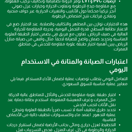
أرضيات PVC وLVT
توفر مرونة تصميمية وتكاليف تركيب معقولة،
مع مقاومة جيدة للرطوبة وتفاوت الحرارة وخيارات عزل صوتي.
أنجز تركيباً محكماً حول الأنابيب والتغيرات الحرارية عبر حواف منحنية
وتفادي فراغات تتيح امتصاص الرطوبة.
هذه الاختيارات توازن بين المظهر والتكاليف والصلابة. عند الاختيار ضع في
الاعتبار نظافة السطح، قدرة التحمل اليومية، ودرجة المقاومة للحرارة
العالية في صيف الرياض. تعاون مع فريق فني يضمن اختيار الطبقة العلوية
المناسبة وتحديد ضمان واضح للصيانة لاحقاً. مثال واقعي من صيانة منازل
الرياض يبين أهمية اختيار طبقة علوية مقاومة للخدش في مناطق
الممرات.
اعتبارات الصيانة والمتانة في الاستخدام
اليومي
التعامل اليومي يتطلب توصيات عملية لضمان الأداء المستدام. فيما يلي
معايير عملية مناسبة للسوق السعودي:
اختيار طبقة علوية مقاومة للخدش والتآكل للمناطق عالية الحركة
مثل الممرات وغرف المعيشة المفتوحة. استخدم بطانة حماية عند
نقل الأثاث لتجنب الخدش.
تحديد طرق تنظيف آمنة لا تسبب ضرراً بالطبقة العلوية وتبطئ
عملية التدهور. اعتمد ماء واكسسوارات تنظيف خالية من الأحماض
القاسية.
التخطيط لعزل حراري ومائي بجانب الأرضية لضمان استقرار درجات
الحرارة والرطوبة في كل غرف المنزل. فحص التسريبات قبل