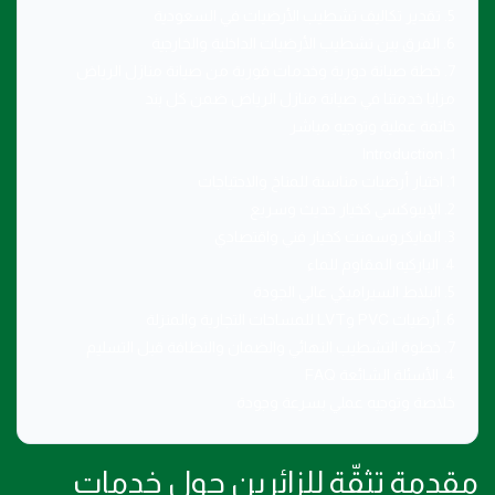
5. تقدير تكاليف تشطيب الأرضيات في السعودية
6. الفرق بين تشطيب الأرضيات الداخلية والخارجية
7. خطة صيانة دورية وخدمات فورية من صيانة منازل الرياض
مزايا خدمتنا في صيانة منازل الرياض ضمن كل بند
خاتمة عملية وتوجيه مباشر
1. Introduction
1. اختيار أرضيات مناسبة للمناخ والاحتياجات
2. الإيبوكسي كخيار حديث وسريع
3. المايكروسمنت كخيار فني واقتصادي
4. الباركيه المقاوم للماء
5. البلاط السيراميكي عالي الجودة
6. أرضيات PVC وLVT للمساحات التجارية والمنزلة
7. خطوة التشطيب النهائي والضمان والنظافة قبل التسليم
4. الأسئلة الشائعة FAQ
خلاصة وتوجيه عملي بسرعة وجودة
مقدمة تثقّة للزائرين حول خدمات