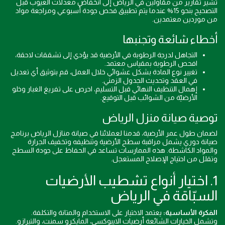
تشير تقارير من مقاولين في الرياض إلى انخفاض معدلات العيوب قبل
التصحيح بنحو 15% عندما يتم تطبيق فحص جودة أسبوعي ومراجعة مواد
من موردين معتمدين.
أخطاء شائعة وتجنبها
التجاهل لدرجة الرطوبة في الأرضية قد يؤدي إلى تشققات لاحقة،
افحص الرطوبة بمقياس معتمد.
تغيير نوع المادة بشكل عشوائي خلال العمل، قم بتوثيق أي تعديل
في العقد وتحديث الجدول الزمني.
إهمال التنظيف النهائي قبل التسليم، احرص على تفريغ الغبار وخلو
الأرضيّة من الشوائب قبل التوقيع.
توصية صيانة منزل الرياض
لضمان طول عمر الأرضية، قدمنا لعملائنا في صيانة منازل الرياض برنامج
صيانة دوري يشمل مراقبة سطح الأرضية وتنظيفه وتخفيف الجرارة
والمواد الكاشطة. هذه الممارسات تساعد في الحفاظ على جودة السطح
وتقلل من احتياج الإصلاح المستعجل.
1. اختيار أنواع تشطيب الأرضيات
السبّاقة في الرياض
الفكرة الأساسية:
يعتمد الاختيار على الاستخدام والمتانة والتكلفة.
وتشمل الخيارات الشائعة أرضيات الايبوكسي، المايكرو سمنت، والتيرازو.