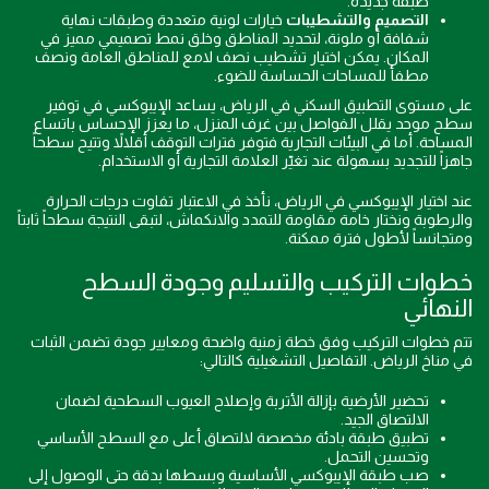
طبقة جديدة.
التصميم والتشطيبات
خيارات لونية متعددة وطبقات نهاية
شفافة أو ملونة، لتحديد المناطق وخلق نمط تصميمي مميز في
المكان. يمكن اختيار تشطيب نصف لامع للمناطق العامة ونصف
مطفأ للمساحات الحساسة للضوء.
على مستوى التطبيق السكني في الرياض، يساعد الإيبوكسي في توفير
سطح موحد يقلل الفواصل بين غرف المنزل، ما يعزز الإحساس باتساع
المساحة. أما في البيئات التجارية فتوفر فترات التوقف أقلالاً وتتيح سطحاً
جاهزاً للتجديد بسهولة عند تغيّر العلامة التجارية أو الاستخدام.
عند اختيار الإيبوكسي في الرياض، نأخذ في الاعتبار تفاوت درجات الحرارة
والرطوبة ونختار خامة مقاومة للتمدد والانكماش، لتبقى النتيجة سطحاً ثابتاً
ومتجانساً لأطول فترة ممكنة.
خطوات التركيب والتسليم وجودة السطح
النهائي
تتم خطوات التركيب وفق خطة زمنية واضحة ومعايير جودة تضمن الثبات
في مناخ الرياض. التفاصيل التشغيلية كالتالي:
تحضير الأرضية بإزالة الأتربة وإصلاح العيوب السطحية لضمان
الالتصاق الجيد.
تطبيق طبقة بادئة مخصصة لالتصاق أعلى مع السطح الأساسي
وتحسين التحمل.
صب طبقة الإيبوكسي الأساسية وبسطها بدقة حتى الوصول إلى