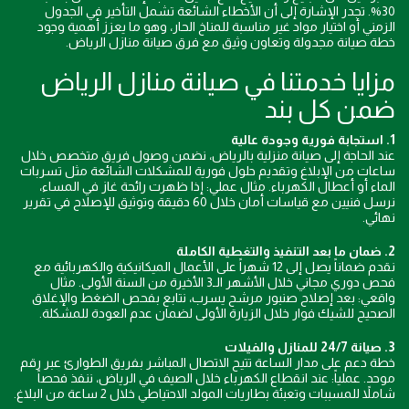
30%. تجدر الإشارة إلى أن الأخطاء الشائعة تشمل التأخير في الجدول
الزمني أو اختيار مواد غير مناسبة للمناخ الحار، وهو ما يعزز أهمية وجود
خطة صيانة مجدولة وتعاون وثيق مع فرق صيانة منازل الرياض.
مزايا خدمتنا في صيانة منازل الرياض
ضمن كل بند
1. استجابة فورية وجودة عالية
عند الحاجة إلى صيانة منزلية بالرياض، نضمن وصول فريق متخصص خلال
ساعات من الإبلاغ وتقديم حلول فورية للمشكلات الشائعة مثل تسربات
الماء أو أعطال الكهرباء. مثال عملي: إذا ظهرت رائحة غاز في المساء،
نرسل فنيين مع قياسات أمان خلال 60 دقيقة وتوثيق للإصلاح في تقرير
نهائي.
2. ضمان ما بعد التنفيذ والتغطية الكاملة
نقدم ضماناً يصل إلى 12 شهراً على الأعمال الميكانيكية والكهربائية مع
فحص دوري مجاني خلال الأشهر الـ3 الأخيرة من السنة الأولى. مثال
واقعي: بعد إصلاح صنبور مرشح يسرب، نتابع بفحص الضغط والإغلاق
الصحيح للشيك فوار خلال الزيارة الأولى لضمان عدم العودة للمشكلة.
3. صيانة 24/7 للمنازل والفيلات
خطة دعم على مدار الساعة تتيح الاتصال المباشر بفريق الطوارئ عبر رقم
موحد. عملياً: عند انقطاع الكهرباء خلال الصيف في الرياض، ننفذ فحصاً
شاملاً للمسببات وتعبئة بطاريات المولد الاحتياطي خلال 2 ساعة من البلاغ.