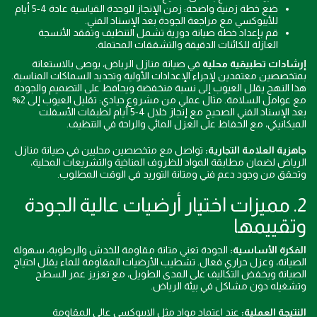
ضع خطة زمنية واضحة: زمن الإنجاز للوحدة القياسية عادة 4-5 أيام
للأيبوكسي مع مراجعة الجودة بعد الإسناد الفني.
قم بإعداد خطة صيانة دورية تشمل التنظيف وتفقد الأنسجة
العازلة للكائنات الدقيقة والتشققات المحتملة.
إرشادات تطبيقية محلية
في صيانة منازل الرياض، يوصى بالاستعانة
بمتخصصين معتمدين لإجراء الإعدادات الأولية وتحديد السماكات المناسبة.
هذا النهج يقلل العيوب إلى نسبة منخفضة ويحافظ على التصميم والجودة
مع عوامل السلامة. مثال عملي من مشروع حيادي: تقليل العيوب إلى 2%
بعد الإسناد الفني الصحيح مع إنجاز خلال 4-5 أيام لطبقات الأسفلت
الميكانيكي، مع الحفاظ على العزل المائي والراحة في التنظيف.
جاهزية العلامة التجارية:
تواصل مع متخصصين محليين في صيانة منازل
الرياض لضمان مطابقة المواد للظروف المناخية والتشريعات المحلية،
وتحقق من وجود دعم فني ومتانة التوريد في الوقت المطلوب.
2. مميزات اختيار أرضيات عالية الجودة
وتقييمها
الفكرة الأساسية:
الجودة تعني متانة مقاومة للخدش والرطوبة، سهولة
الصيانة، وعزل حراري فعال. تشطيب الأرضيات المقاومة للماء يقلل احتياج
الصيانة ويخفض التكاليف على المدى الطويل، مع تعزيز عمر السطح
وتشغيله دون مشاكل في بيئة الرياض.
النتيجة العملية:
عند اعتماد مواد مثل الايبوكسى عالي المقاومة