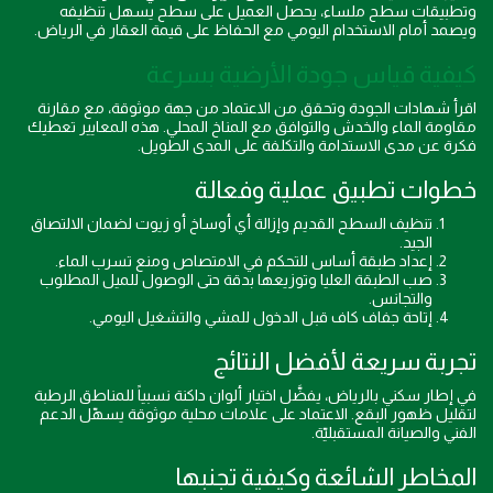
وتطبيقات سطح ملساء، يحصل العميل على سطح يسهل تنظيفه
ويصمد أمام الاستخدام اليومي مع الحفاظ على قيمة العقار في الرياض.
كيفية قياس جودة الأرضية بسرعة
اقرأ شهادات الجودة وتحقق من الاعتماد من جهة موثوقة، مع مقارنة
مقاومة الماء والخدش والتوافق مع المناخ المحلي. هذه المعايير تعطيك
فكرة عن مدى الاستدامة والتكلفة على المدى الطويل.
خطوات تطبيق عملية وفعالة
تنظيف السطح القديم وإزالة أي أوساخ أو زيوت لضمان الالتصاق
الجيد.
إعداد طبقة أساس للتحكم في الامتصاص ومنع تسرب الماء.
صب الطبقة العليا وتوزيعها بدقة حتى الوصول للميل المطلوب
والتجانس.
إتاحة جفاف كاف قبل الدخول للمشي والتشغيل اليومي.
تجربة سريعة لأفضل النتائج
في إطار سكني بالرياض، يفضَّل اختيار ألوان داكنة نسبياً للمناطق الرطبة
لتقليل ظهور البقع. الاعتماد على علامات محلية موثوقة يسهّل الدعم
الفني والصيانة المستقبليّة.
المخاطر الشائعة وكيفية تجنبها