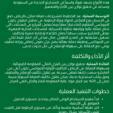
هذه الأنواع تشهد قبولاً واسعاً في المشاريع الجديدة في السعودية
وتساعد في تحقيق توازن بين الأداء والتصميم.
التوسعة العملية:
عند التخطيط لمشروعات صيانة منازل بالرياض، ضع
في الحسبان نوع التعرّض للمواد وبيئة الرطوبة. في مطبخ مفتوح، يكون
الايبوكسي المقاوم للماء خياراً عملياً بينما يفضل التيرازو في المدخلات التي
تحتاج لمتانة عالية وواجهة جمالية كلاسيكية. للمساحات التجارية الصغيرة،
يعطي المايكرو سمنت سطحاً يصلح كقاعدة لإضاءة مميزة وتكاليف
تشغيل منخفضة على المدى الطويل. مثال ميداني آخر: اختيار خليط ثلاثي
من الايبوكسي وطبقة حماية نهائية يمنح عزل صوتي إضافي وراحة تنظيف
يومي، مع الحفاظ على سهولة الإصلاح في حال حدوث خدش.
أثر الأداء والتكلفة
الفائدة العملية:
تحقيق توازن بين العزل المائي، المقاومة الكيميائية،
وسهولة الصيانة. في الرياض، التكاليف الأولية للايبوكسي تكون أعلى من
المايكرو سمنت لكنها تتعافى بسرعة عبر تقليل تكاليف الإصلاح والتنظيف.
وفق بيانات استشارية حديثة، يمكن تقليل تكاليف الصيانة السنوية بنسبة
تصل إلى 20% عند اختيار مواد عالية المقاومة للماء والخلل الفني المبكر.
خطوات التنفيذ العملية
ابدأ بتقييم الاستخدام اليومي للمكان وتحديد مستوى التحميل
المتوقع على الأرضية.
اختر طبقة أساسية مناسبة وتأكد من مستوى الرطوبة قبل التثبيت
لتثبيت الأسطح بشكل صحيح.