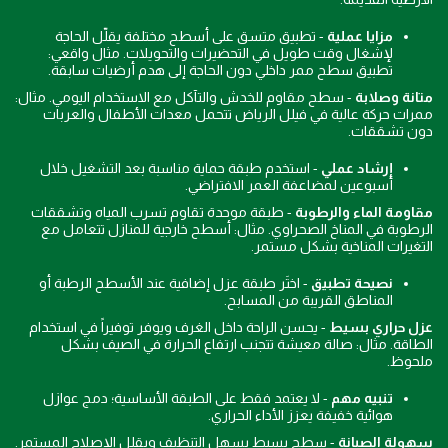
مزايا عملية
- تطبيق متسق على أسطح مختلفة يقلّل الحاجة
لإشغال وقت طويل في التحضيرات والتحويلات. مثال واقعي:
تطبيق سطح ممر داخلي دون الحاجة إلى هدم أرضيات سابقة.
متانة وصلابة
- سطح مقاوم للخدش والتآكل مع الاستخدام اليومي. مثال:
ممرات حركة عالية في فيلل الرياض تتحمل معدات الأطفال والعربات
دون تشققات.
إرشاد عملي
- استخدم طبقة حماية مناسبة بعد التشغيل خلال
أسبوعين لمضاعفة العمر الافتراضي.
مقاومة الماء والرطوبة
- طبقة موحدة تقاوم تسرب المياه وتشققات
الرطوبة في المناخ الصحراوي. مثال: أسطح خارجية للمنازل تتعامل مع
التغيرات المناخية بشكل مستمر.
نصيحة تطبيق
- اختَر طبقة عزل إضافية عند الأسطح الرطبة أو
المناطق القريبة من المسابح.
عزل حراري بسيط
- يحسن الراحة داخل الغرف ويوفر توفيراً في استخدام
الطاقة. مثال: صالة معيشة تتجنب ارتفاع الحرارة في الصيف بشكل
ملحوظ.
تنبيه مهم
- لا يعتمد فقط على الطبقة الأساسية؛ دمج عوازل
هوائية خفيفة يعزز الأداء الحراري.
سهولة الصيانة
- سطح بسيط يسهل التنظيف ويقلل الإصلاح المستمر.