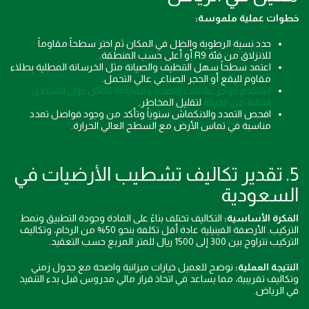
خطوات عملية ملموسة:
حدد نسبة الرطوبة والظل في المكان ثم اختر سطحاً مقاوماً
للانزلاق من فئة R9 أو أعلى حسب المنطقة.
اعتمد سطحاً سهل التنظيف والصيانة مثل الخرسانة المطلية بطلاء
مقاوم للبقع أو الحجر الصناعي عالي التحمل.
استخدم حواجز علامات واضحة ومقاومة للتآكل حول المناطق
الخالية من الحركة
لتقليل المخاطر.
افحص التمدد والانكماش سنوياً وتأكد من وجود فواصل تمدد
مناسبة في تماس الأرض مع السطح العالي الحرارة.
5. تقدير تكاليف تشطيب الأرضيات في
السعودية
الفكرة الأساسية:
التكاليف تختلف بناءً على المادة وجودة التطبيق ونمط
التركيب. الأرصفة الفينيلية عادة أقل تكلفة بنحو 50% من الرخام، وتكاليف
التركيب تتراوح بين 300 إلى 1500 ريال للمتر المربع حسب التعقيد.
النتيجة العملية:
نوضح للعميل خيارات ميزانية واضحة مع جدول زمني
وتكاليف تقريبية، مما يساعد في اتخاذ قرار مالي مدروس قبل بدء التنفيذ
في الرياض.