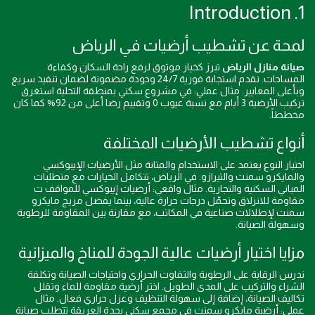
1. Introduction
لمحة عن تشطيب أرضيات في الرياض
صيانة منازل الرياض
تبرز كخيار موثوق لرفع راحة السكان وكفاءة
المساحات. نقدم استجابة فورية 24/7 وجودة مضمونة لضمان تنفيذ سريع
وبأعلى المعايير. مثال عملي: في مشروع سكني بمنطقة التحلية استغرق
تركيب الأرضية 3 أيام مع نسبة عيوب 0 وتقييم رضا أعلى من 92% كما كان
مخططاً.
أنواع تشطيب الأرضيات المختلفة
اختيار النوع يعتمد على الاستخدام والمتانة مثل الأرضيات الإيبوكسي
والمايكرو سمنت والتيرازو. في الرياض، تتكامل الخيارات مع متطلبات
المباني السكنية والتجارية. مثال واقعي: أرضيات إيبوكسي للمواقف ت
مقاومة للانزلاق وتحمّل درجات حرارة عالية، بينما يفضل مزيج مايكرو
سمنت لإطلالات صناعية في المكاتب، مع مقارنة بين المقاومة للرطوبة
وسهولة الصيانة.
مزايا اختيار أرضيات عالية الجودة للمناخ والميزانية
ندرس الرقابة على الرطوبة والتفاوت الحراري واحتياجات الصيانة وتكلفة
الشراء والتركيب على المدى الطويل. اختر أرضية مقاومة للماء وتقلل
تكاليف الصيانة، إضافة إلى سهولة التنظيف وعزل حراري فعال. مثال
عملي: أرضية مايكرو سمنت في مجمع سكني بجدة العريقة تتطلب صيانة