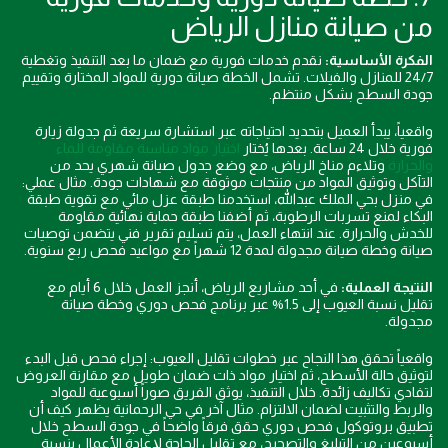
من صيانة منازل الرياض
الفكرة الأساسية:
نقدم خدمات فورية مع ضمان ما بعد التنفيذ وتغطية
24/7 للمنازل والفيلات. تشمل الخطة صيانة دورية للمواد المختارة وتقييم
جودة السطح بشكل منتظم.
واقعياً، يبدأ العميل بتحديد احتياجاته عبر استشارة سريعة ثم جدولة زيارة
فورية خلال 24 ساعة. بعدها يُختار
اختيار مواد مناسبة مقاومة للماء
والحرارة
وتلاءم مناخ الرياض، مع وضع جدول صيانة شهري يحد من
التآكل وتوثيق المواد من منتجات موثوقة مع شهادات جودة. مثال عملي:
في منزل بحي الملك عبدالله، استخدمنا طبقة عزل مائي مع تقوية طبقة
البكاء لمنع تسربات الرطوبة، ثم أضفنا طبقة حماية نهائية مقاومة
للخدش والحرارة. عند انتهاء العمل، يتم تسليم تقرير فني يتضمن توصيات
صيانة وخطة صيانة مجدولة لمدة 12 شهراً مع مواعيد فحص ربع سنوية.
النتيجة العملية:
في أحد مشاريع الرياض، أنجز العمل خلال 6 أيام مع
تقليل نسبة العيوب إلى 1.5% عبر برنامج فحص دوري وخطة صيانة
مجدولة.
واقعياً تحقق هذا النجاح عبر خطوات تقليل العيوب: إجراء فحص قبل البدء
لتوثيق حالة الأسطح، ثم اختيار مواد ذات ضمان طويل مع مقارنة العروض
لتفادي تكاليف زائدة. خلال التنفيذ، يوثق الفريق صوراً أسبوعية للمواد
والربط والتثبيت لضمان الالتزام. مثال آخر في حي الرحمانية يظهر كيف أن
تطبيق بروتوكول فحص دوري حقق فرقاً واضحاً في جودة السطح خلال
أسبوعين من التبليغ والتصحيح، مع تقليل الحاجة لإعادة الأعمال بنسبة