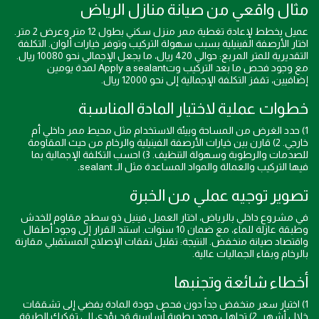
مثال واقعي من صيانة منازل الرياض
عميل يخطط لإعادة تغطية ممر منزل سكني بطول 12 متر وعرض 2 متر.
اختار الأرصفة الفينيلية بسبب سهولة التركيب وتوفر خيارات ألوان. التكلفة
التقديرية للمتر المربع: حوالي 420 ريال، ما يجعل الإجمالي نحو 10080 ريال.
مع وجود فحص ما بعد التركيب وتApply a sealant لمدة يومين
إضافيين، تقفز التكلفة الإجمالية إلى نحو 12000 ريال.
خطوات عملية لاختيار المادة المناسبة
1) حدد الغرض من المساحة وبيئة الاستخدام مثل محيط ممر داخلي أم
خارجي. 2) قارن بين خيارات الأرصفة الفينيلية والرخام من حيث المقاومة
للصدمات والرطوبة وسهولة التنظيف. 3) احسب التكلفة الإجمالية بما
فيها التركيب والعمالة والمواد المساعدة مثل الـ sealant.
تصوير توجيه عملي من الخبرة
في مشروع داخلي بالرياض، اختار العميل فينيل ذو سطح مقاوم للخدش
وطبقة عازلة للماء، مع ضمان 10 سنوات. استند القرار إلى وجود أطفال
واقتصاد صيانة منخفض. النتيجة: تقليل نفقات الإصلاح المستقبلي مقارنة
بالرخام وبقاء الجماليات عالية.
أخطاء شائعة وتجنبها
1) اختيار سعر منخفض جداً دون فحص جودة المادة يفضي إلى تشققات
خلال أشهر. 2) تجاهل وجود رطوبة أساسية قد يؤدي إلى تفكيك الطبقة