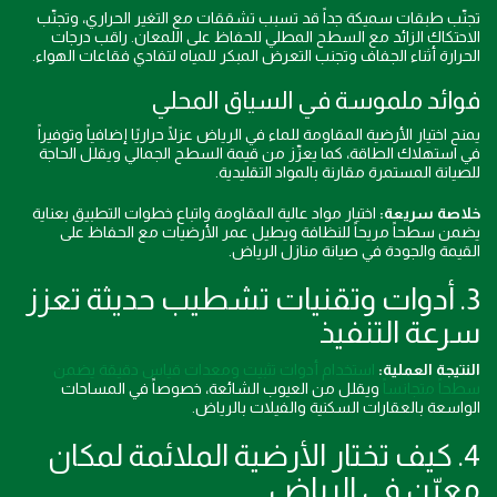
تجنّب طبقات سميكة جداً قد تسبب تشققات مع التغير الحراري، وتجنّب
الاحتكاك الزائد مع السطح المطلي للحفاظ على اللمعان. راقب درجات
الحرارة أثناء الجفاف وتجنب التعرض المبكر للمياه لتفادي فقاعات الهواء.
فوائد ملموسة في السياق المحلي
يمنح اختيار الأرضية المقاومة للماء في الرياض عزلًا حراريًا إضافياً وتوفيراً
في استهلاك الطاقة، كما يعزّز من قيمة السطح الجمالي ويقلل الحاجة
للصيانة المستمرة مقارنة بالمواد التقليدية.
خلاصة سريعة:
اختيار مواد عالية المقاومة واتباع خطوات التطبيق بعناية
يضمن سطحاً مريحاً للنظافة ويطيل عمر الأرضيات مع الحفاظ على
القيمة والجودة في صيانة منازل الرياض.
3. أدوات وتقنيات تشطيب حديثة تعزز
سرعة التنفيذ
النتيجة العملية:
استخدام أدوات تثبيت ومعدات قياس دقيقة يضمن
سطحاً متجانساً
ويقلل من العيوب الشائعة، خصوصاً في المساحات
الواسعة بالعقارات السكنية والفيلات بالرياض.
4. كيف تختار الأرضية الملائمة لمكان
معيّن في الرياض