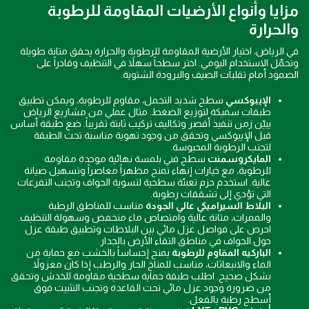
مزايا وأنواع الأرضيات المقاومة للرطوبة
والحرارة
في الرياض، اختيار الأرضية المقاومة للرطوبة والحرارة يحقق متانة طويلة
وتحمّل الاستخدام اليومي. اختر سطحاً سهلاً في التنظيف وقادراً على
الصمود أمام تقلبات الصيف والبرودة الشتوية.
الإيبوكسي
سطح شديد التحمل، مقاوم للرطوبة، ويمكن تطبيق
طبقات سميكة لتوزيع الضغط. مثال عملي من مشاريع الرياض
يبيّن زمن تنفيذ أقصر وتكاليف تركيب ثابتة تقريباً. ضع طبقة أساس
قبل الإيبوكسي وتحقق من وجود تهوية مناسبة تحت الطبقة
لتجنب الرطوبة المحبوسة.
المايكروسمنت
سطح فني بلمسة نهائية موحدة مقاومة
للرطوبة، مع خيارات إنهاء تمنح مظهراً معاصراً وتسهيل صيانة
عالية. استخدم حزم تعبئة سطحية لتسوية الحواف وتجنب التفرعات
التي تؤدي إلى تشققات رطوبة.
البلاط السيراميكي عالي الجودة
مناسب للمناطق الرطبة
والممرات، متانة عالية وامتصاص ماء منخفض وسهولة التنظيف.
احرص على فواصل عزل مائي بين البلاطات وتطبيق طبقة عزل
حول الحواف في مناطق التقاء الأرض بالجدار.
الباركيه المقاوم للرطوبة
يمنح إحساساً بالخشب مع حماية من
الماء والانبعاثات، مناسب للمناخ الحار والرطب إذا كان معزولاً
بشكل صحيح. اطلب طبقة حماية سطحية مقاومة للخدش وتحقق
من ضرورة وجود عزل مائي تحت القاعدة وتجنب التثبيت فوق
أسطح رطبة بالفعل.