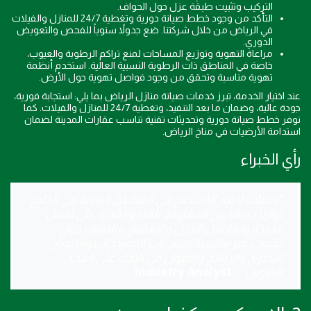
التركيب وتثبيت طبقة عزل حول الحواف.
التأكد من وجود خطط صيانة دورية وتغطية 24/7 للمنازل والفيلات
في الرياض من خلال شركتنا. ضع جدولاً سنوياً للفحص والتعويض
الدوري.
مراعاة التهوية وتوزيع المساحات لمنع تراكم الرطوبة والعيوب،
خاصة في المناطق ذات الرطوبة النسبية العالية. استخدم أنظمة
تهوية مناسبة وتحقق من وجود فواصل تهوية حول الأرض.
عند اختيار الخدمة، تبرز خدمات صيانة منازل الرياض بما يلي: استجابة فورية،
جودة عالية، وضمان ما بعد التنفيذ، وتغطية 24/7 للمنازل والفيلات. كما
نوفر خطط صيانة دورية وتحديثات تقنية تناسب عقارات المدينة لضمان
استدامة الأرضيات في مناخ الرياض.
رأي الخبراء
"يتطلب اختيار الأسطح في المناطق الرطبة في الخليج
توازناً دقيقاً بين المقاومة للماء والقدرة على تحمل
الحركة وتفاصيل العزل والتعقيم، فالتفاف حول
تقنيات غير مناسبة يفتح باب الإصلاحات والاندثار
البصري والروائح والميول في الأداء على المدى
الطويل"
,
Industry Analyst