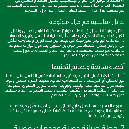
4) استخدام حواجز من الألواح البلاستيكية لتقليل التمدد والتقلص في
الفصول الحارة. مثال عملي: تركيب سطح جرانيتي في المساحات المفتوحة
مع صفيحة عزل حراري تحتها لتقليل انتقال الحرارة إلى القدمين.
بدائل مناسبة مع مزايا موثوقة
بدائل موثوقة تشمل: 1) بلاطات كوارتز مصقولة تقاوم الخدش وتقلل
الغبار. 2) الخرسانة المعزّزة بإضافات ألياف لزيادة التحمل وتوزيع الإجهاد.
3) البلاطات البوليمر-سيراميك التي تجمع بين خفة الوزن ومقاومة التآكل.
في الرياض يمكن الاعتماد على موردين محليين يقدمون خيارات مقاومة
للرطوبة مع صيانة منخفضة وتوافق مع المناخ الصحراوي، مع إضافة
طبقة حماية لضمان الصمود المستمر.
أخطاء شائعة ونصائح لتجنبها
أخطاء شائعة تشمل: اختيار مواد غير مناسبة للطقس القاسي مثل البلاط
غير المطلي أو الخرسانة ذات المسامية العالية. نصيحة الخبراء: فحص وجود
طبقة عزل مناسبة تحت البلاطة وتبويب التمدد الحراري السنوي، خصوصاً
على طول الحائط المعرض لأشعة الشمس. تجنب الجمع بين مواد مختلفة
دون احتساب التوافق الحراري والتثبيت الصحيح.
النتيجة العملية:
عند العمل خارج المنازل في الرياض، نفضّل مواد صلبة
ومقاومة للرطوبة مع طبقة حماية إضافية لضمان صمودها في مناخنا
وتوفير صيانة منخفضة.
7. خطة صيانة دورية وخدمات فورية