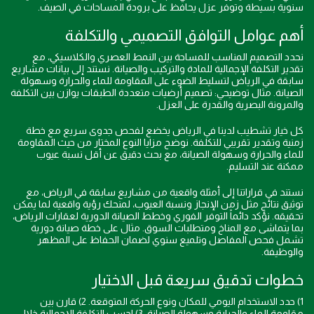
سنوية بسيطة وتوفر عزل يحافظ على برودة المساحات في الصيف.
أهم عوامل التوافق التصميمي والتكلفة
نحدد التصميم المناسب للمساحة بين النمط العصري والكلاسيكي، مع
تقدير التكلفة الإجمالية للمادة والتركيب والصيانة. نستند إلى بيانات مشاريع
سابقة في الرياض لتسليط الضوء على المقاومة للماء والحرارة وسهولة
الصيانة. مثال توضيحي: تصميم أرضيات متعددة الطبقات يوازن بين التكلفة
والمرونة البصرية والقدرة على العزل.
كل خيار تشطيب لدينا في الرياض يخضع لفحص جدوى سريع مع خطة
زمنية وتقدير تقريبي للتكلفة. نوضح مزايا النوع المختار من حيث المقاومة
للماء والحرارة وسهولة الصيانة، مع بحث دقيق عن أقل نسبة عيوب
ممكنة عند التسليم.
نستند في قراراتنا إلى أمثلة واقعية من مشاريع سابقة في الرياض، مع
توثيق نتائج مثل زمن الإنجاز ونسبة العيوب، لمنحك رؤية واقعية لما يمكن
تحقيقه. نؤكد دائماً التوفر الفوري وخطط الصيانة الدورية لعقارات الرياض،
بما يتماشى مع المناخ ومتطلبات السوق. مثال على خطة صيانة دورية
تشمل فحص المفاصل وتلميع سنوي لضمان الحفاظ على المظهر
والوظيفة.
خطوات تدقيق سريعة قبل الاختيار
1) حدد الاستخدام اليومي للمكان ونوع الحركة المتوقعة. 2) قارن بين
مقاومة الماء والحرارة وسهولة الصيانة. 3) احسب التكلفة الإجمالية خلال