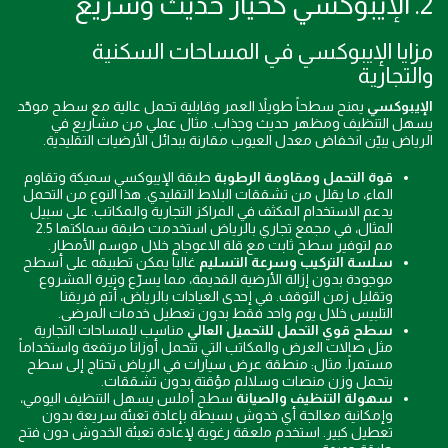
2. الإيبوكسي كخيار حديث وسريع
مزايا الإيبوكسي في المساحات السكنية
والتجارية
الإيبوكسي
يمنح سطحاً طويلاً العمر وقابلية تحمل عالية مع سطح موحّد
يسهل التنظيف ومظهر حديث وجذاب. مثال عملي من مشاريع في
الرياض يبيّن انخفاض معدل العيوب مقارنة ببدائل الأرضيات التقليدية.
قوة التحمل ومقاومة الرطوبة
طبقة الإيبوكسي سميكة وتقاوم
الماء، ما يقلل من تشققات البلاط التقليدي. هذا النوع من التحمل
يدعم الاستخدام المكثف في المراكز التجارية والمكاتب. على سبيل
المثال، في مجمع تجاري بالرياض استخدمت طبقة سماكتها 2.5
مم لتوفير سطح ثابت مع قلة الاعوجاج خلال موسم الأمطار.
سلسة التركيب وسرعة التسليم
غالباً يمكن تطبيقه على أسطح
موجودة بدون إزالة الأرضية القديمة، مما يسرّع وتيرة المشروع
وتقليل زمن التوقف. في إحدى العيادات بالرياض، أتم فريقنا
التلبيس خلال يوم واحد فقط بدون تعطيل خدمات المرضى.
سطح قوي التحمل للتحميل العالي
مناسب للمساحات التجارية
مثل صالات العرض والمكاتب التي تتحمل أوزاناً مرتفعة واستخداماً
مستمراً. مثال: منطقة عرض سيارات في الرياض تحتاج إلى سطح
يتحمل وزن منصات وسلالم مؤقتة بدون تشققات.
سهولة التنظيف والصيانة
سطح أملس يسهل التنظيف اليومي،
وإمكانية معالجة أي خدوش بسيطة بإعادة تعبئة سريعة بدون
تعطيل كبير. استخدم ملعقة رغوية لإعادة تعبئة الخدوش دون فتح