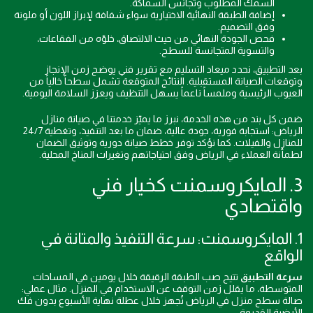
السمك المطلوب وتجانس السماكة.
إضافة الطبقة النهائية الاختيارية سواء شفافة لإبراز اللون أو ملونة
وفق التصميم.
فحص الجودة النهائي من حيث الالتصاق، خلوّه من الفقاعات،
والتسوية المتجانسة للسطح.
بعد التطبيق، نحدد ميعاد التسليم مع تقرير فني يوضح زمن الإنجاز
وتوقعات الصيانة المستقبلية. النتائج المتوقعة تشمل سطحاً خالياً من
العيوب الرئيسية وملمساً ناعماً يسهل التنظيف ويعزز السلامة اليومية.
ضمن كل بند من هذه الخدمة، نبرز ما يميّز خدمتنا في صيانة منازل
الرياض: استجابة فورية، جودة عالية، ضمان ما بعد التنفيذ، وتغطية 24/7
للمنازل والفيلات. كما نؤكد توفر خطط صيانة دورية وتوثيق الضمان
لطمأنة العملاء في الرياض وفق احتياجاتهم وتغيرات المناخ المحلية.
3. المايكروسمنت كخيار فني
واقتصادي
1. المايكروسمنت: سرعة التنفيذ والمتانة في
الواقع
سرعة التطبيق
تتيح صب الطبقة الرقيقة خلال يومين في المساحات
المتوسطة، ما يقلل زمن التوقف عن الاستخدام في المنزل. مثال عملي:
صالة سطح منزل في الرياض تُجهز خلال عطلة نهاية الأسبوع بدون فك
الأرضية القديمة.