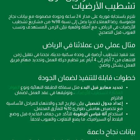
تشطيب الأرضيات
نلتزم باستجابة فورية على مدار 24 ساعة وجودة مضمونة مع بيانات نجاح
ملموسة. رضا العملاء لدينا يصل إلى نسبة 98% من مشاريع تشطيب
الأرضيات في الرياض، مع أمثلة واقعية تبيّن الزمن المستهدف ونسب
العيوب قبل التصحيح.
مثال عملي من عملائنا في الرياض
عند تنفيذ تشطيب أرضية في وحدة سكنية حديثة، نجحنا في تقليل زمن
الانتهاء من 7 أيام إلى 4 أيام عبر تنظيم حركة العمل وتحديد مهام فريق
العمل بشكل واضح.
خطوات قابلة للتنفيذ لضمان الجودة
تحديد معايير قبل البدء
مثل سماكة الطبقة النهائية ونوع
المواد
المختارة لتشطيب الأرضيات
، وتوثيقها في عقد العمل لضمان
الالتزام.
إعداد جدول تفصيلي
يبيّن تواريخ البدء والانتهاء للمراحل الأساسية
مع تخصيص هامش طوارئ 10% للمأزق المحتمل.
استخدام
آلة قياس الرطوبة
للتأكد من جفاف القاعدة قبل وضع
البلاط أو السيراميك، ما يمنع التفاوت والعيوب لاحقاً.
بيانات نجاح داعمة