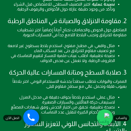
نصيحة عملية
: اختبر التصنيف السطحي للامتصاص قبل الشراء
وتأكد من وجود طبقة عازلة حول الأحواض والرفوف الرطبة.
2. مقاومة الانزلاق والصيانة في المناطق الرطبة
المناطق حول الحوض والحمامات تحتاج أماناً إضافياً. اختر تشطيبات
مقاومة للانزلاق وتجنب البلاط اللامع جداً في المسارات الحيوية.
مثال واقعي: في مطبخ مفتوح، استخدم بلاط بسطوح غير لامعة
مع تصنيف مقاوم للانزلاق حتى عند انسكاب الماء.
نصيحة تطبيقية: اطلب عينات ملمية للمسار لتقييم التماسك في
الظروف الرطبة، ولا تغفل عن فحص الحواف.
3. صلابة السطح ومتانة المسارات عالية الحركة
الممرات والبوابات تتطلب سطحاً يخدشه الاستخدام اليومي. اختر بلاطاً
بعيوب قليلة وتحمل عالي مع سطح مقاوم للبلى.
مثال عملي: استخدم بلاطاً بحواف دقيقة في مدخل المنزل
لاستيعاب حركة العائلتين والسيارات الصغيرة.
نصيحة تطبيقية: تحقق من اختبار الخدش وفق شهادات المصنّع
وتفضّل الأحجام الكبيرة لتقليل عدد التماسات.
واتساب
اتصل الآن
4. الأبعاد والتجانس اللوني لتعزيز الشعور
بالاتساع