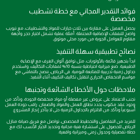
فوائد التقدير المجاني مع خطة تشطيب
مخصصة
يحصل العميل على مقارنة بين ثلاث خيارات للمواد والتشطيبات، مع تبويب
واضح للنفقات الإضافية المحتملة. أمثلة عملية تشمل اختيار حجر واجهة
مقاوم للعوامل الجوية من مورد محلي موثوق.
نصائح تطبيقية سهلة التنفيذ
ابدأ بتجهيز قائمة بالأولويات، مثل توافق ألوان الغرف مع الإضاءة
الطبيعية. ضع ميزانية احتياطية بنسبة 10% لمفاجآت التكاليف، واستخدم
جداول زمنية تدريبية للمتابعة اليومية. في الرياض، ننصح بالتماشي مع
مواسم الانخفاض الحراري لتقليل تكاليف التكييف أثناء التنفيذ.
ملاحظات حول الأخطاء الشائعة وتجنبها
تجنب الاعتماد على عروض غير مفصلة أو مواد منخفضة الجودة، وتأكد من
وجود عقد مكتوب يحدد نطاق العمل والمواد والضمان. راقب جودة العمل
أسبوعياً وتأكد من الالتزام بالجداول الزمنية حتى لا يتأخر إنجاز المشروع.
للمزيد من التفاصيل والتخطيط المخصص، تواصل مع فريق صيانة منازل
الرياض للحصول على استشارة فنية مجانية وتحديد الخيار الأنسب لك مع
خطة تفصيلية وجدول زمني وميزانية واقعية.