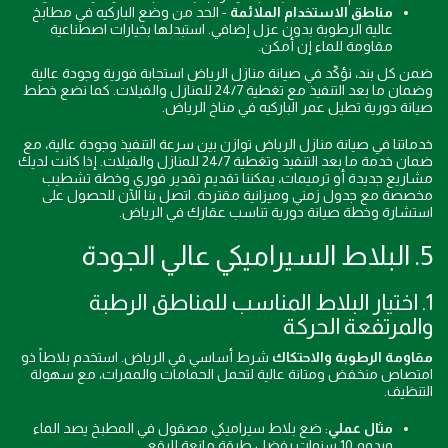
مناطق الاستخدام الملائمة
- الحد من وضع الباركيه في مطابخ
عالية الرطوبة بدون عزل إضافي. استبدلها بخيارات اصطناعية
مقاومة للماء إن أمكن.
ضمن كل بند، نؤكّد في صيانة منازل الرياض استجابة فورية وجودة عالية
وضمان ما بعد التنفيذ مع تغطية 24/7 للمنازل والفيلات. كما نضع خطط
صيانة دورية تطيل عمر الباركيه في مناخ الرياض.
خدماتنا في صيانة منازل الرياض توازن بين سرعة التنفيذ وجودة عالية، مع
ضمان خدمة ما بعد التنفيذ وتغطية 24/7 للمنازل والفيلات. إذا كانت لديك
مشاريع جديدة أو ترميمات، يمكننا تقديم تقدير فوري وخطة تشطيب
مخصصة مع جدول زمني وميزانية مقترحة. اتصل بنا الآن للحصول على
استشارة وخطة صيانة دورية تناسب عقارك في الرياض.
5. البلاط السيراميكي عالي الجودة
1. اختيار البلاط المناسب للمناطق الرطبة
والمرتفعة الحركة
مقاومة الرطوبة والاحتكاك
شرط أساسي في الرياض. استخدم بلاطاً ذو
امتصاص منخفض ومتانة عالية لتحمل الحمامات والممرات، مع سهولة
التنظيف.
مثال عملي
: ضع بلاط سيراميكي مصقول في المطبخ يصد الماء
ويدوم 10 سنوات بفضل طبقة مانعة للبقع.