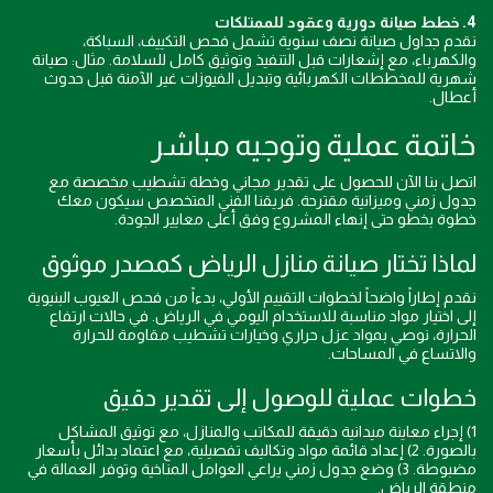
4. خطط صيانة دورية وعقود للممتلكات
نقدم جداول صيانة نصف سنوية تشمل فحص التكييف، السباكة،
والكهرباء، مع إشعارات قبل التنفيذ وتوثيق كامل للسلامة. مثال: صيانة
شهرية للمخططات الكهربائية وتبديل الفيوزات غير الآمنة قبل حدوث
أعطال.
خاتمة عملية وتوجيه مباشر
اتصل بنا الآن للحصول على تقدير مجاني وخطة تشطيب مخصصة مع
جدول زمني وميزانية مقترحة. فريقنا الفني المتخصص سيكون معك
خطوة بخطو حتى إنهاء المشروع وفق أعلى معايير الجودة.
لماذا تختار صيانة منازل الرياض كمصدر موثوق
نقدم إطاراً واضحاً لخطوات التقييم الأولي، بدءاً من فحص العيوب البنيوية
إلى اختيار مواد مناسبة للاستخدام اليومي في الرياض. في حالات ارتفاع
الحرارة، نوصي بمواد عزل حراري وخيارات تشطيب مقاومة للحرارة
والاتساع في المساحات.
خطوات عملية للوصول إلى تقدير دقيق
1) إجراء معاينة ميدانية دقيقة للمكاتب والمنازل، مع توثيق المشاكل
بالصورة. 2) إعداد قائمة مواد وتكاليف تفصيلية، مع اعتماد بدائل بأسعار
مضبوطة. 3) وضع جدول زمني يراعي العوامل المناخية وتوفر العمالة في
منطقة الرياض.