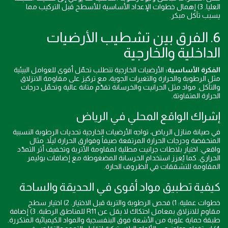
العليا. 3) إهمال خطوات الإعداد الأساسية للأسطح قبل التركيب مما
يسبب تآكل مبكر.
6. الفرق بين تشطيب الأرضيات
الداخلية والخارجية
الفكرة الأساسية:
الأرضيات الخارجية تتطلب تحمّل أقوى للعوامل البيئية
مثل الرطوبة والحرارة والتغيرات الجوية، مع تركيز على مقاومة الانزلاق
والتآكل. مواد مثل الجرانيت والخرسانة تقدّم متانة عالية وتحمّل درجات
الحرارة المتفاوتة.
إشراك الواقع المحلي في الرياض
في صيانة منازل الرياض، تواجه الأرضيات الخارجية تحديات الرطوبة النسبية
المنخفضة ودرجات الحرارة المرتفعة صيفاً وفوارق الحرارة ليلاً. مثال
واقعي: اختيار بلاطات جرانيت مطلية لمقاومة الأتربة وتخفيف أثر التمدّد
الحراري. كما يُعزز استخدام الخرسانة المضغوطة مع إضافات بوليمر
المقاومة للتشققات في الظروف الحارة.
كيفية تطبيق مواد أقوى في الحديقة والساحة
خطوات عملية: 1) فحص الرطوبة والتربة قبل الاختيار. 2) اختيار سطح
مقاوم للانزلاق بمعامل احتكاك لا يقل عن R11 للمناطق الرطبة. 3) إضافة
طبقة حماية علوية من الأشعة فوق البنفسجية والمواد الكيميائية المتكررة.