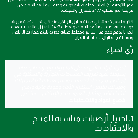
عمر الأرضية. 4) اطلب خطة صيانة دورية وضمان ما بعد التنفيذ من
فريقنا، مع تغطية 24/7 للمنازل والفيلات.
اذكر ما يميز خدمتنا في صيانة منازل الرياض عند كل بند: استجابة فورية،
جودة عالية، ضمان ما بعد التنفيذ، وتغطية 24/7 للمنازل والفيلات. هذه
المزايا تدعم دعم فني سريع وخطط صيانة دورية تلائم عقارات الرياض
وتمنحك راحة البال عند اتخاذ القرار.
رأي الخبراء
المواد الرائدة التي تتحمل الماء والحرارة وتحتاج صيانة
بسيطة تعيد تعريف المساحات التجارية والسكنية في
الرياض، مع خطط صيانة دورية وتغطية 24/7 لمنزلك
وفيلاتك تضمن استقرار الأداء وجودة عالية وزمن
تنفيذ واضح وتقليل العيوب قدر الإمكان.
,
مختص
قطاع المواد والتشطيبات
1. اختيار أرضيات مناسبة للمناخ
والاحتياجات