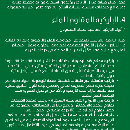
محور خبراء صيانة منازل الرياض يؤكدون استجابة فورية وخطط صيانة
دورية مع ضمانات مناسبة، لتسليم النتائج المرجوة ضمن ميزانية معقولة.
4. الباركيه المقاوم للماء
1. أنواع الباركيه المناسبة للمناخ السعودي
اختيار الباركيه المناسب يعتمد على مقاومته للماء والرطوبة والحرارة العالية.
في الرياض، نفضّل الأنواع المصممة لمقاومة الرطوبة وتقلّل امتصاص
الماء، مع خيار خامة تتحمّل التغيرات المفاجئة في درجات الحرارة.
باركيه محكم ضد الرطوبة
- طبقات طباشيرية دقيقة وطبقة علوية
محمية تمنع امتصاص الماء وتقلل الانتفاخ. مثال عملي: استخدمه
في غرف المعيشة القريبة من الحمامات مع ضمان حواجز مائية
حول وقاية البلاطات.
باركيه متهتك عبر طبقات خشبية معدة للرطوبة
- مواد صلبة مع
طبقة عازلة تمنع التصريف المائي وتضمن ثبات اللون. تطبيق عملي:
ضع طبقة عازلة تحت الأرضية وتأكد من توصيل التهوية تحت
البلاطة لمنع التكثف.
باركيه من الألواح الهندسية المجهزة
- تركيب متعدد الطبقات
يقاوم التمدد والانكماش ويمنح ثباتاً في المساحات المفتوحة. مثال:
مختبر تقاوم الحرارة حتى 80 درجة مئوية في مدخل المنزل.
خامات اصطناعية مقاومة للماء
- مثل البلاطات الخشبية المركبة
التي تجمع بين جمال الخشب ومتانة المواد الاصطناءية في المناطق
عالية الرطوبة. تجربة واقعية: اختيارها في غرف الأطفال حيث تكون
المناطق معرضة للسقوط والسوائل.