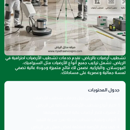
تشطيب أرضيات بالرياض: نقدم خدمات تشطيب الأرضيات احترافية في
الرياض، تشمل تركيب جميع أنواع الأرضيات مثل السيراميك،
البورسلان، والباركيه. نضمن لك نتائج متميزة وجودة عالية تضفي
لمسة جمالية وعصرية على مساحاتك.
جدول المحتويات
مقدمة تثقّة للزائرين حول خدمات تشطيب الأرضيات
1. اختيار أنواع تشطيب الأرضيات السبّاقة في الرياض
2. مميزات اختيار أرضيات عالية الجودة وتقييمها
3. أدوات وتقنيات تشطيب حديثة تعزز سرعة التنفيذ
4. كيف تختار الأرضية الملائمة لمكان معيّن في الرياض