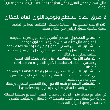
مثال: سطح مدخل المنزل يمكن تنظيفه بممسحة سريعة بعد موجة تراب
يومية.
2. طرق إنهاء السطح وتوحيد اللون العام للمكان
اختيار الإنهاء الصحيح يعزز الجمالية ويسهّل التنظيف. فيما يلي تفاصيل
عملية مناسبة لسوق الرياض مع أمثلة واقعية:
النهائي المصقول
- سطح أملس وثابت اللون لغرف المعيشة
المفتوحة، مثل صالة استقبل ضيوف بباقة لون موحدة.
التشطيب الخشن المدني
- عمق زخرفي مع إمكانية حماية لاحقة
لزيادة المتانة. مثال: منطقة ممر صناعي داخل فناء منزل تتطلب
مظهر عملي ودرء التآكل
التدرجات اللونية المتجانسة
- مزج ألوان دقيقة أثناء الصب
لإحساس بالتماسك، مناسب للأقبية المفتوحة مع مساحات
متداخلة.
التشطيب المحايد السطحي
- يسهّل الإضاءة الطبيعية ويساعد
في اكتشاف العيوب قبل التسليم. مثال: مطبخ خارجي مشمس
يحتاج لون حي وطبيعي.
التشطيب اللامع أو شبه اللامع
- إبراز التصميم العصري وإعطاء
إحساس باتساع المكان، مثالي لغرف رئيسية مضاءة جيداً.
في مشاريع صيانة منازل الرياض، نربط بين العمل السريع وخطط الصيانة
الدورية، مع ضمان على التنفيذ وتغطية 24/7 للمنازل والفيلات، لضمان
أداء مستمر وفق الميزانية المخصصة.