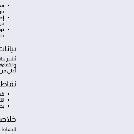
فح
مر
إص
في
تو
ذل
بيانا
والكفاءة
أعلى من
نقاط 
قد
التكاليف
يج
خلاصة
للحفاظ ع