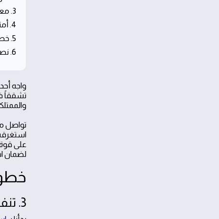
3. معايير العمل وجودة الخدمات
4. أمثلة حية لنجاحات في أحياء الرياض
5. خطوات اختيار شركة الحدادة المناسبة لبابك الحديدي
6. نصائح صيانة دورية لطول عمر باب الحديد
واجه أحد
تشققاً ف
والممتلك
على قوة ا
لضمان اس
خطوا
3. تنفيذ الخطوات الأساسية