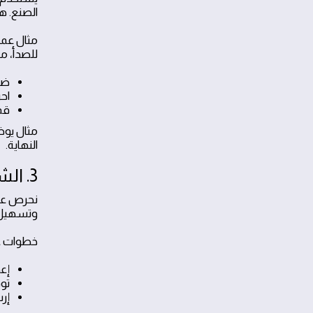
الصنع. هذ
مثال عمل
للصدأ، م
ضع
اح
قم
مثال يوضح
النهاية.
3. الشفافية والتوثيق المستمر
نحرص على
وتسهيل أ
خطوات عم
إع
تو
إر