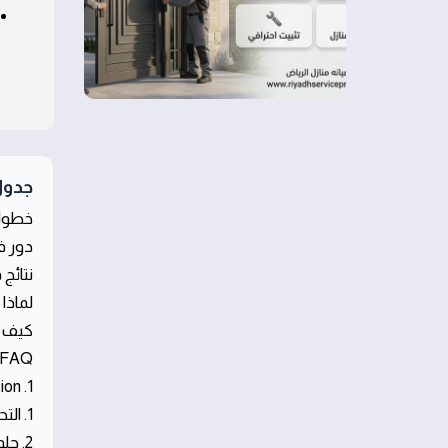
جدول
خطوات
دور فريقنا 7
نتائج
لماذا
كيف ت
FAQ قصير
1. Introduction
1. التحدي الأساسي في صيانة أبواب الحديد بالرياض
2. حلول سريعة وفعالة من فريق 24/7