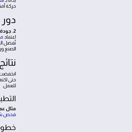
بدأنا بـ
اس
حركة آمن
دور فريقنا
2. جودة المواد كركيزة للمصداقية
اعتماد
مو
تُفضل ال
الصنع ورق
نتائج
حتى اكتم
للعمل.
التطب
مثال عم
فحص شام
خطوات