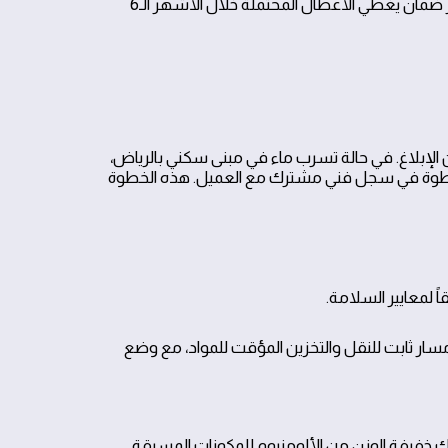
والمواد وتوثيق كامل للعمل، مع اختيار قطع الغيار من موردين موثوقين وتوفير ضمان يغطي الأعطال المحتملة خلال الأشهر الـ6
 بتقييم سريع للموقف وتحديد الأولويات خلال 15 دقيقة من الإبلاغ. في حالة تسرب ماء في مبنى سكني بالرياض،
خطوة في سجل فني مشترك مع العميل. هذه الخطوة
ً لمعايير السلامة.
ار ثابت للنقل والتخزين المؤقت للمواد، مع وضع
ئك خفيفة الوزن من الألومنيوم للمكونات المسبقة