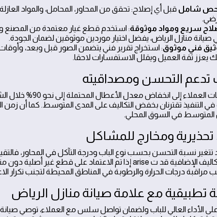
ص شامل
قبل أي إصلاح: تحقق من المحاور، المحامل، والمواد العا
ضي.
لاح سريع ومواد موثوقة
: استخدم قطع غيار معتمدة من المصنع ومو
 صيانة منازل الرياض، يفضل اختيار موردين موثوقين لضمان الجودة.
ثيق فني موثوق
: استخراج تقرير فني يتضمن الصور قبل وبعد، وأوقات
ك يعزز ثقة العميل ويقلل الاستفسارات لاحقا.
ت تدعم التحسن ومصداقيته
تُشير بيانات العملاء إ
 في التنفيذ تقترنان بخفض التكاليف على المدى المتوسط. كما أن زمن 
 المتوسط في السوق المحلي.
تحذيرية ومخارج للمشاكل
 تتغير نسبة التحسن بحسب نوع الباب ودرجة التآكل في المحاور، فالتق
 الإضافية قد ت arise إذا تم الاعتماد على قطع غير أصلية دون منظومة ضمان واضحة.
ب مراقبة درجات الحرارة والرطوبة في المناطق المحيطة لتجنب تكرار ال
 تطبيقية مع علامة صيانة منازل الرياض
لى الأداء العالي للباب ولضمان تواصل سلس مع العملاء، توصي صيا