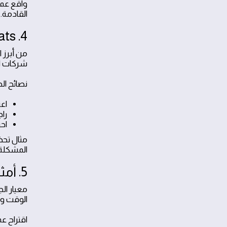
واقع عمل
القادمة.
4. caveats و الأخطاء الشائعة
من أبرز 
شركات ال
نصائح ال
اع
را
اح
مثال تحذ
المشكلة 
5. أمثلة إضافية وتوصيات عملية
معيار ال
الوقت وي
اقتراح ع