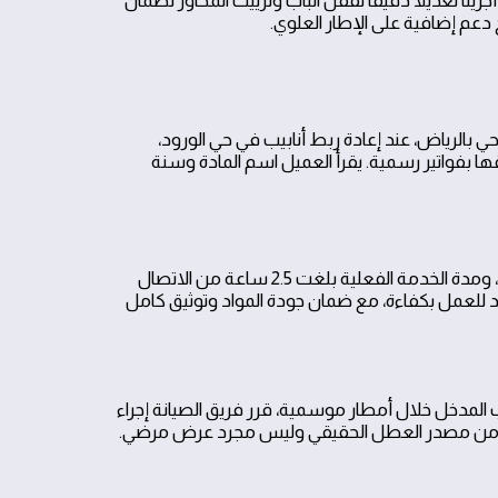
 أجرينا تعديلاً دقيقاً لقفل الباب وتزييت المحاور لضمان
عم إضافية على الإطار العلوي.
ي بالرياض، عند إعادة ربط أنابيب في حي الورود،
بفواتير رسمية. يقرأ العميل اسم المادة وسنة
انخفضت معدلات الأعطال المحتملة بنحو 90% خلال الشهر الأول بعد الإصلاح، ومدة الخدمة الفعلية بلغت 2.5 ساعة من الاتصال
 عاد للعمل بكفاءة، مع ضمان جودة المواد وتوثيق كامل
لمدخل خلال أمطار موسمية، قرر فريق الصيانة إجراء
تأكد من مصدر العطل الحقيقي وليس مجرد عرض مرضي.