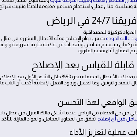
تبدال المفاصل التالفة وتثبيت أشرطة تقوية
وفقاً للنوع المختار للمادة.
ة وسلسة. مثال عملي: استخدام مسامير مقاومة للصدأ وتثبيت شرائح د
 24/7 في الرياض
اد عالية الجودة
يضمن دوام الإصلاح وقلّة الأعطال المتكررة. في مثال ح
شركة أن تستخدم محابس ومغذيات من علامة تجارية معروفة وتوثيقها 
م الضمان أثناء تقديم الفاتورة.
 قابلة للقياس بعد الإصلاح
ال التنفيذ والتوثيق. رضا العميل وردود الفعل الإيجابية أكدت أن الباب
يق الواقعي لهذا التحسن
لي
من حي العصام في الرياض: عندما اشتكى مالك المنزل من عطل باب ا
ل قبل أي إصلاح:
تحقق من المحاور، المحامل، والمواد العازلة لل
 عملية لتعزيز الأداء